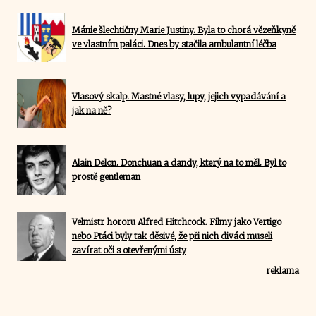
Mánie šlechtičny Marie Justiny. Byla to chorá vězeňkyně
ve vlastním paláci. Dnes by stačila ambulantní léčba
Vlasový skalp. Mastné vlasy, lupy, jejich vypadávání a
jak na ně?
Alain Delon. Donchuan a dandy, který na to měl. Byl to
prostě gentleman
Velmistr hororu Alfred Hitchcock. Filmy jako Vertigo
nebo Ptáci byly tak děsivé, že při nich diváci museli
zavírat oči s otevřenými ústy
reklama