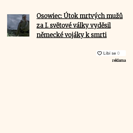
Osowiec: Útok mrtvých mužů
za I. světové války vyděsil
německé vojáky k smrti
reklama