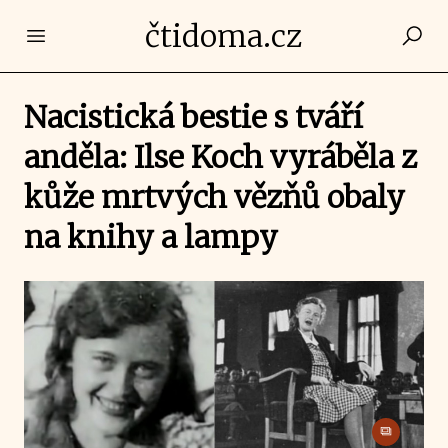
čtidoma.cz
Open main menu
Nacistická bestie s tváří
anděla: Ilse Koch vyráběla z
kůže mrtvých vězňů obaly
na knihy a lampy