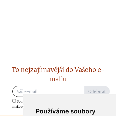
To nejzajímavější do Vašeho e-
mailu
Odebírat
Souhlasím s odběrem důležitých zpráv ze ČtiDoma.cz do mé e-
mailové schránky.
Používáme soubory