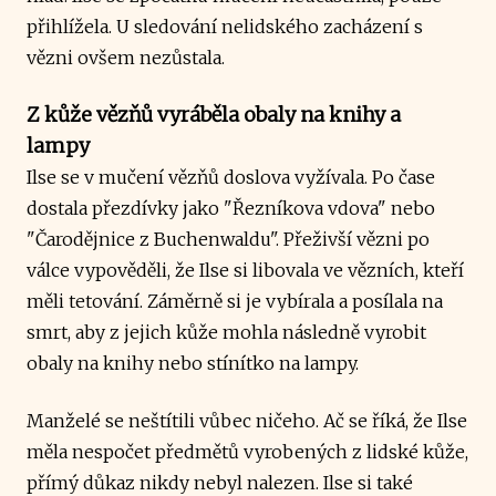
přihlížela. U sledování nelidského zacházení s
vězni ovšem nezůstala.
Z kůže vězňů vyráběla obaly na knihy a
lampy
Ilse se v mučení vězňů doslova vyžívala. Po čase
dostala přezdívky jako "Řezníkova vdova" nebo
"Čarodějnice z Buchenwaldu". Přeživší vězni po
válce vypověděli, že Ilse si libovala ve vězních, kteří
měli tetování. Záměrně si je vybírala a posílala na
smrt, aby z jejich kůže mohla následně vyrobit
obaly na knihy nebo stínítko na lampy.
Manželé se neštítili vůbec ničeho. Ač se říká, že Ilse
měla nespočet předmětů vyrobených z lidské kůže,
přímý důkaz nikdy nebyl nalezen. Ilse si také