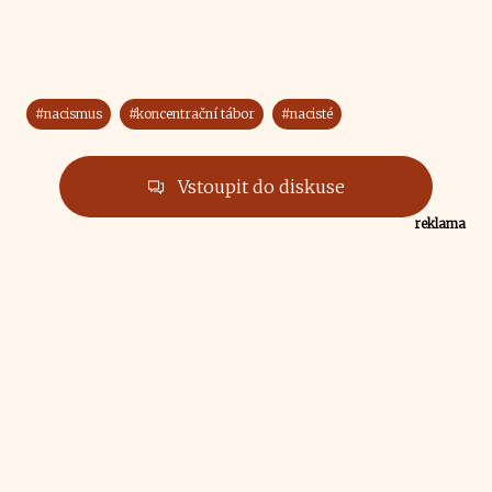
#nacismus
#koncentrační tábor
#nacisté
Vstoupit do diskuse
reklama