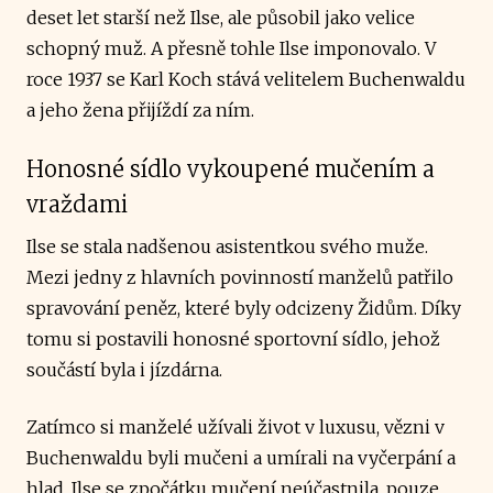
deset let starší než Ilse, ale působil jako velice
schopný muž. A přesně tohle Ilse imponovalo. V
roce 1937 se Karl Koch stává velitelem Buchenwaldu
a jeho žena přijíždí za ním.
Honosné sídlo vykoupené mučením a
vraždami
Ilse se stala nadšenou asistentkou svého muže.
Mezi jedny z hlavních povinností manželů patřilo
spravování peněz, které byly odcizeny Židům. Díky
tomu si postavili honosné sportovní sídlo, jehož
součástí byla i jízdárna.
Zatímco si manželé užívali život v luxusu, vězni v
Buchenwaldu byli mučeni a umírali na vyčerpání a
hlad. Ilse se zpočátku mučení neúčastnila, pouze