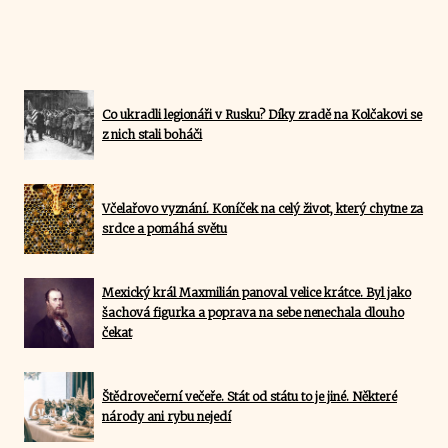
Co ukradli legionáři v Rusku? Díky zradě na Kolčakovi se
z nich stali boháči
Včelařovo vyznání. Koníček na celý život, který chytne za
srdce a pomáhá světu
Mexický král Maxmilián panoval velice krátce. Byl jako
šachová figurka a poprava na sebe nenechala dlouho
čekat
Štědrovečerní večeře. Stát od státu to je jiné. Některé
národy ani rybu nejedí