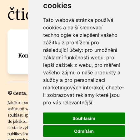
cookies
čtidoma.cz
Tato webová stránka používá
cookies a další sledovací
technologie ke zlepšení vašeho
Máte zajímavou informaci? Chcete
zážitku z prohlížení pro
spolupracovat?
následující účely:
pro umožnění
Kontaktujte šéfredaktora Martina Chalupu:
základní funkčnosti webu
,
pro
chalupa@ctidoma.cz
lepší zážitek z webu
,
pro měření
vašeho zájmu o naše produkty a
služby a pro personalizaci
marketingových interakcí
,
chcete-
© Centa, a.s.
li zobrazovat reklamy které jsou
pro vás relevantnější
.
Jakékoli použití obsahu včetně převzetí, šíření či dalšího užití a
zpřístupňování textových či obrazových materiálů bez písemného
souhlasu společnosti Centa,a.s. je zakázáno. Čtenář svým přihlášením
Souhlasím
do jakékoli soutěže na našem webu dává souhlas s tím, že v případě, že
se stane výhercem této soutěže, může být jeho jméno na webu
Odmítám
publikováno. Centa, a.s. využívala licenci ČTK a využívá fotografie z