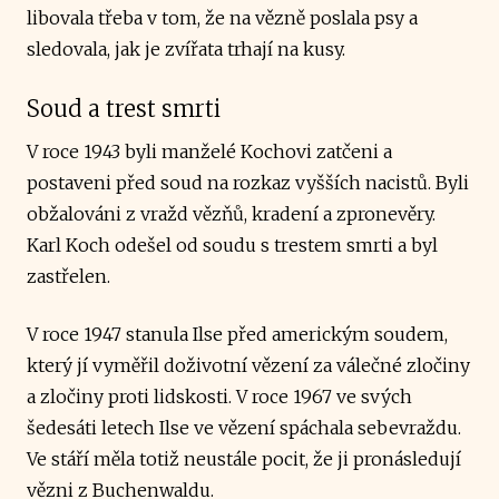
libovala třeba v tom, že na vězně poslala psy a
sledovala, jak je zvířata trhají na kusy.
Soud a trest smrti
V roce 1943 byli manželé Kochovi zatčeni a
postaveni před soud na rozkaz vyšších nacistů. Byli
obžalováni z vražd vězňů, kradení a zpronevěry.
Karl Koch odešel od soudu s trestem smrti a byl
zastřelen.
V roce 1947 stanula Ilse před americkým soudem,
který jí vyměřil doživotní vězení za válečné zločiny
a zločiny proti lidskosti. V roce 1967 ve svých
šedesáti letech Ilse ve vězení spáchala sebevraždu.
Ve stáří měla totiž neustále pocit, že ji pronásledují
vězni z Buchenwaldu.