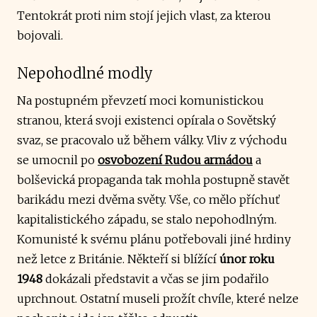
Tentokrát proti nim stojí jejich vlast, za kterou
bojovali.
Nepohodlné modly
Na postupném převzetí moci komunistickou
stranou, která svoji existenci opírala o Sovětský
svaz, se pracovalo už během války. Vliv z východu
se umocnil po
osvobození Rudou armádou
a
bolševická propaganda tak mohla postupně stavět
barikádu mezi dvěma světy. Vše, co mělo příchuť
kapitalistického západu, se stalo nepohodlným.
Komunisté k svému plánu potřebovali jiné hrdiny
než letce z Británie. Někteří si blížící
únor roku
1948
dokázali představit a včas se jim podařilo
uprchnout. Ostatní museli prožít chvíle, které nelze