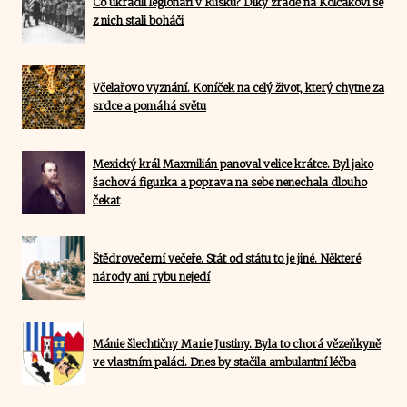
Co ukradli legionáři v Rusku? Díky zradě na Kolčakovi se
z nich stali boháči
Včelařovo vyznání. Koníček na celý život, který chytne za
srdce a pomáhá světu
Mexický král Maxmilián panoval velice krátce. Byl jako
šachová figurka a poprava na sebe nenechala dlouho
čekat
Štědrovečerní večeře. Stát od státu to je jiné. Některé
národy ani rybu nejedí
Mánie šlechtičny Marie Justiny. Byla to chorá vězeňkyně
ve vlastním paláci. Dnes by stačila ambulantní léčba