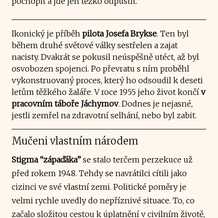
pochopit a jde jen těžko odpustit.
Ikonický je příběh
pilota Josefa Brykse
. Ten byl
během druhé světové války sestřelen a zajat
nacisty. Dvakrát se pokusil neúspěšně utéct, až byl
osvobozen spojenci. Po převratu s ním proběhl
vykonstruovaný proces, který ho odsoudil k deseti
letům těžkého žaláře. V roce 1955 jeho život končí
v
pracovním táboře Jáchymov
. Dodnes je nejasné,
jestli zemřel na zdravotní selhání, nebo byl zabit.
Mučeni vlastním národem
Stigma “zápaďáka”
se stalo terčem perzekuce už
před rokem 1948. Tehdy se navrátilci cítili jako
cizinci ve své vlastní zemi. Politické poměry je
velmi rychle uvedly do nepříznivé situace. To, co
začalo složitou cestou k úplatnění v civilním životě,