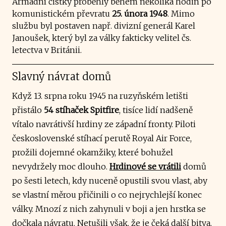
Armádní čistky proběhly během několika hodin po
komunistickém převratu
25. února 1948
. Mimo
službu byl postaven např. divizní generál Karel
Janoušek, který byl za války fakticky velitel čs.
letectva v Británii.
Slavný návrat domů
Když 13. srpna roku 1945 na ruzyňském letišti
přistálo
54 stíhaček Spitfire
, tisíce lidí nadšeně
vítalo navrátivší hrdiny ze západní fronty. Piloti
československé stíhací perutě Royal Air Force,
prožili dojemné okamžiky, které bohužel
nevydržely moc dlouho.
Hrdinové se vrátili
domů
po šesti letech, kdy nuceně opustili svou vlast, aby
se vlastní měrou přičinili o co nejrychlejší konec
války. Mnozí z nich zahynuli v boji a jen hrstka se
dočkala návratu. Netušili však, že je čeká další bitva.