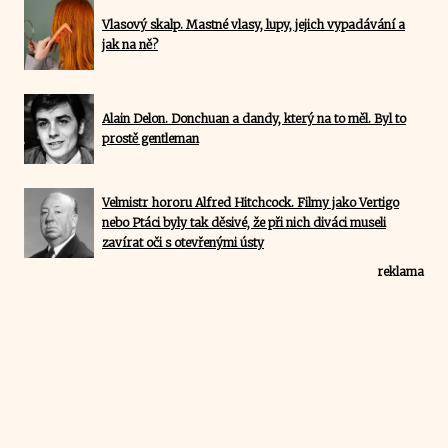
Vlasový skalp. Mastné vlasy, lupy, jejich vypadávání a
jak na ně?
Alain Delon. Donchuan a dandy, který na to měl. Byl to
prostě gentleman
Velmistr hororu Alfred Hitchcock. Filmy jako Vertigo
nebo Ptáci byly tak děsivé, že při nich diváci museli
zavírat oči s otevřenými ústy
reklama