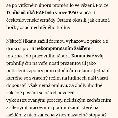
se po Vítězném únoru proměnilo ve vězení. Pouze
13 příslušníků RAF bylo v roce 1950
součástí
československé armády. Ostatní okusili, jak chutná
hořký osud nechtěného hrdiny.
Někteří šikanu zažili formou vyhazovu z práce a ti
druzí si prošli
nekompromisním žalářem
či
internací do pracovního tábora.
Komunisté svůj
prohnilý čin na veřejnosti prezentovali jako
potlačení vzpoury proti odpůrcům režimu. Jednání,
kterého se zvrácený režim na hrdinech naší vlasti
dopouštěl, však nemá omluvu. Za obdivuhodné
válečné poslání se národ odvděčil
vykonstruovanými procesy, nelidským zacházením
a šílenými pracovními podmínkami, které na
každém z nich zanechaly nesmazatelné stopy. Až