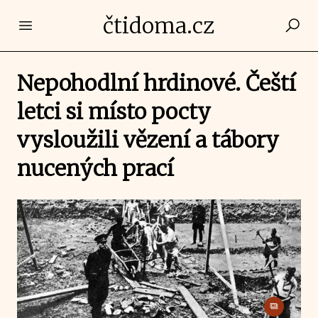
čtidoma.cz
Open main menu
Nepohodlní hrdinové. Čeští
letci si místo pocty
vysloužili vězení a tábory
nucených prací