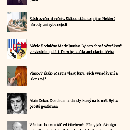
čekat
Štědrovečerní večeře. Stát od státu to je jiné. Některé
národy ani rybu nejedí
Mánie šlechtičny Marie Justiny. Byla to chorá vězeňkyně
ve vlastním paláci. Dnes by stačila ambulantní léčba
Vlasový skalp. Mastné vlasy, lupy, jejich vypadávání a
jak na ně?
Alain Delon. Donchuan a dandy, který na to měl. Byl to
prostě gentleman
Velmistr hororu Alfred Hitchcock. Filmy jako Vertigo