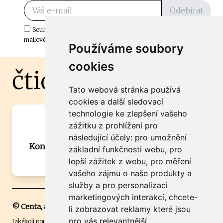
Odebírat
Souhlasím s odběrem důležitých zpráv ze ČtiDoma.cz do mé e-
mailové schránky.
Používáme soubory
cookies
čtidoma.cz
Tato webová stránka používá
cookies a další sledovací
technologie ke zlepšení vašeho
Máte zajímavou informaci? Chcete
zážitku z prohlížení pro
spolupracovat?
následující účely:
pro umožnění
Kontaktujte šéfredaktora Martina Chalupu:
základní funkčnosti webu
,
pro
chalupa@ctidoma.cz
lepší zážitek z webu
,
pro měření
vašeho zájmu o naše produkty a
služby a pro personalizaci
marketingových interakcí
,
chcete-
© Centa, a.s.
li zobrazovat reklamy které jsou
pro vás relevantnější
.
Jakékoli použití obsahu včetně převzetí, šíření či dalšího užití a