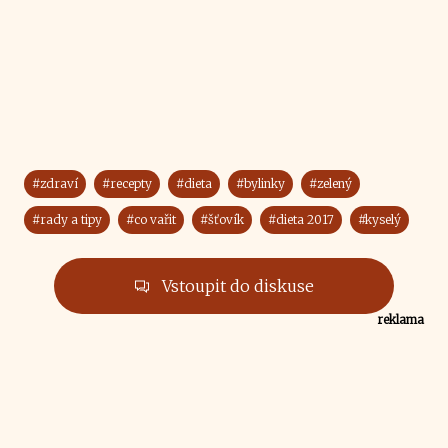
#zdraví
#recepty
#dieta
#bylinky
#zelený
#rady a tipy
#co vařit
#šťovík
#dieta 2017
#kyselý
Vstoupit do diskuse
reklama