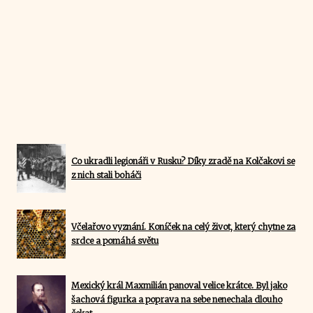
Co ukradli legionáři v Rusku? Díky zradě na Kolčakovi se
z nich stali boháči
Včelařovo vyznání. Koníček na celý život, který chytne za
srdce a pomáhá světu
Mexický král Maxmilián panoval velice krátce. Byl jako
šachová figurka a poprava na sebe nenechala dlouho