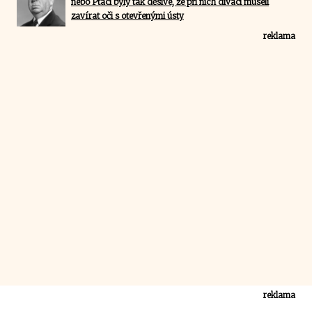
nebo Ptáci byly tak děsivé, že při nich diváci museli
zavírat oči s otevřenými ústy
reklama
reklama