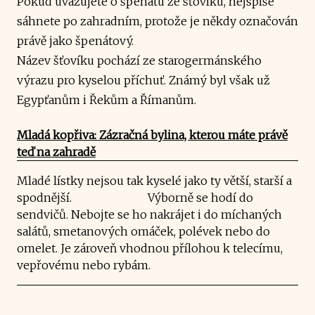
Pokud uvažujete o špenátu ze šťovíku, nejspíše
sáhnete po zahradním, protože je někdy označován
právě jako špenátový.
Název šťovíku pochází ze starogermánského
výrazu pro kyselou příchuť. Známý byl však už
Egypťanům i Řekům a Římanům.
Mladá kopřiva: Zázračná bylina, kterou máte právě
teď na zahradě
Mladé lístky nejsou tak kyselé jako ty větší, starší a
spodnější. Výborně se hodí do
sendvičů. Nebojte se ho nakrájet i do míchaných
salátů, smetanových omáček, polévek nebo do
omelet. Je zároveň vhodnou přílohou k telecímu,
vepřovému nebo rybám.