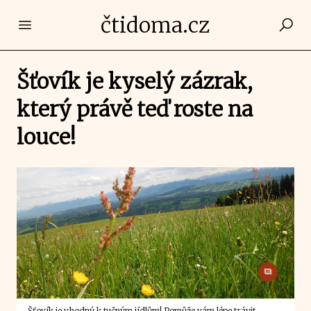
čtidoma.cz
Open main menu
Šťovík je kyselý zázrak,
který právě teď roste na
louce!
Šťovík je vhodný k tučným jídlům! Pomůže vám lépe trávit.