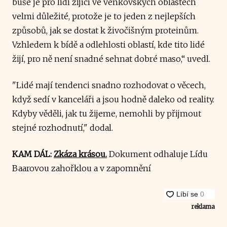
buše je pro lidi žijící ve venkovských oblastech
velmi důležité, protože je to jeden z nejlepších
způsobů, jak se dostat k živočišným proteinům.
Vzhledem k bídě a odlehlosti oblastí, kde tito lidé
žijí, pro ně není snadné sehnat dobré maso,“ uvedl.
"Lidé mají tendenci snadno rozhodovat o věcech,
když sedí v kanceláři a jsou hodně daleko od reality.
Kdyby věděli, jak tu žijeme, nemohli by přijmout
stejné rozhodnutí," dodal.
KAM DÁL:
Zkáza krásou.
Dokument odhaluje Lídu
Baarovou zahořklou a v zapomnění
reklama