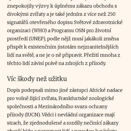
znepokojily výzvy k úplnému zákazu obchodu s
divokými zvířaty a je také jedním z více než 250
signatářů otevřeného dopisu Světové zdravotnické
organizaci (WHO) a Programu OSN pro životní
prostředí (UNEP), podle nějž musí jakákoli změna
přispět k existenčním jistotám nejzranitelnějších
lidí na světě, a ne je o ně připravit. Přežití mnoha z
těchto lidí závisí právě na zdrojích z přírody.
Víc škody než užitku
Dopis podepsali mimo jiné zástupci Africké nadace
pro volně žijící zvířata, Frankfurtské zoologické
společnosti a Mezinárodního svazu ochrany
přírody (IUCN). Vědci i nevládní organizace mají
strach, že zjednodušené a rozdíly nečinící zákazy
zhorší bídu a nerovnost lidí a povedou k nárůstu