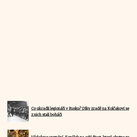
Co ukradli legionáři v Rusku? Díky zradě na Kolčakovi se
z nich stali boháči