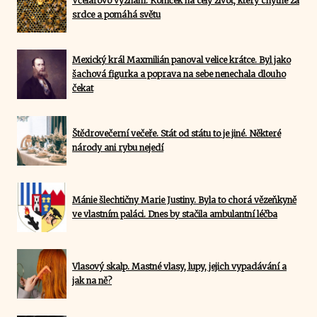
Včelařovo vyznání. Koníček na celý život, který chytne za
srdce a pomáhá světu
Mexický král Maxmilián panoval velice krátce. Byl jako
šachová figurka a poprava na sebe nenechala dlouho
čekat
Štědrovečerní večeře. Stát od státu to je jiné. Některé
národy ani rybu nejedí
Mánie šlechtičny Marie Justiny. Byla to chorá vězeňkyně
ve vlastním paláci. Dnes by stačila ambulantní léčba
Vlasový skalp. Mastné vlasy, lupy, jejich vypadávání a
jak na ně?