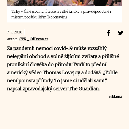
Trhy v Číně jsou nyní terčem velké kritiky a pravděpodobně i
místem počátku šíření koronaviru
7. 5. 2020
Autor:
ČTK _ ČtiDoma.cz
Za pandemii nemoci covid-19 může rozsáhlý
nelegální obchod s volně žijícími zvířaty a přílišné
pronikání člověka do přírody. Tvrdí to přední
americký vědec Thomas Lovejoy a dodává: „Tohle
není pomsta přírody. To jsme si udělali sami,“
napsal zpravodajský server The Guardian.
reklama