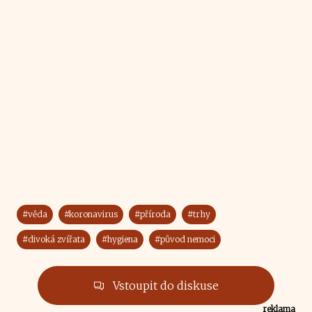
#věda
#koronavirus
#příroda
#trhy
#divoká zvířata
#hygiena
#původ nemoci
Vstoupit do diskuse
reklama