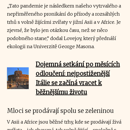
„Tato pandemie je následkem našeho vytrvalého a
nepřiměřeného pronikání do přírody a rozsáhlých
trhů s volně žijícími zvířaty v jižní Asii a v Africe. Je
zjevné, že bylo jen otázkou času, než se něco
podobného stane,“ dodal Lovejoy, který přednáší
ekologii na Univerzitě George Masona.
Dojemná setkání po měsících
odloučení: nejpostiženější
Itálie se začíná vracet k
běžnějšímu životu
Mloci se prodávají spolu se zeleninou
V Asii a Africe jsou běžné trhy, kde se prodávají živá
zvířata - jak chovaná, tak volně žijící - společně s