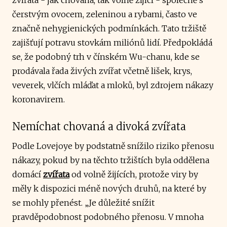
čerstvým ovocem, zeleninou a rybami, často ve
značně nehygienických podmínkách. Tato tržiště
zajišťují potravu stovkám miliónů lidí. Předpokládá
se, že podobný trh v čínském Wu-chanu, kde se
prodávala řada živých zvířat včetně lišek, krys,
veverek, vlčích mláďat a mloků, byl zdrojem nákazy
koronavirem.
Nemíchat chovaná a divoká zvířata
Podle Lovejoye by podstatně snížilo riziko přenosu
nákazy, pokud by na těchto tržištích byla oddělena
domácí
zvířata
od volně žijících, protože viry by
měly k dispozici méně nových druhů, na které by
se mohly přenést. „Je důležité snížit
pravděpodobnost podobného přenosu. V mnoha