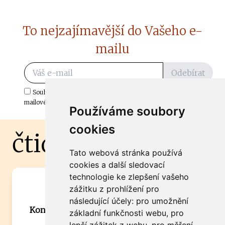
To nejzajímavější do Vašeho e-
mailu
Odebírat
Souhlasím s odběrem důležitých zpráv ze ČtiDoma.cz do mé e-
mailové schránky.
Používáme soubory
cookies
čtidoma.cz
Tato webová stránka používá
cookies a další sledovací
technologie ke zlepšení vašeho
Máte zajímavou informaci? Chcete
zážitku z prohlížení pro
spolupracovat?
následující účely:
pro umožnění
Kontaktujte šéfredaktora Martina Chalupu:
základní funkčnosti webu
,
pro
chalupa@ctidoma.cz