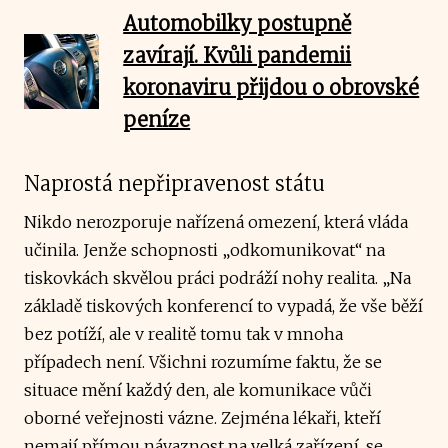
Automobilky postupně
zavírají. Kvůli pandemii
koronaviru přijdou o obrovské
peníze
Naprostá nepřipravenost státu
Nikdo nerozporuje nařízená omezení, která vláda
učinila. Jenže schopnosti „odkomunikovat“ na
tiskovkách skvělou práci podráží nohy realita. „Na
základě tiskových konferencí to vypadá, že vše běží
bez potíží, ale v realitě tomu tak v mnoha
případech není. Všichni rozumíme faktu, že se
situace mění každý den, ale komunikace vůči
oborné veřejnosti vázne. Zejména lékaři, kteří
nemají přímou návaznost na velká zařízení, se