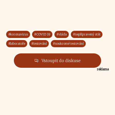
#koronavirus
#COVID 19
#vláda
#nepřipravený stát
#laboratoře
#testování
#soukromé testování
Vstoupit do diskuse
reklama