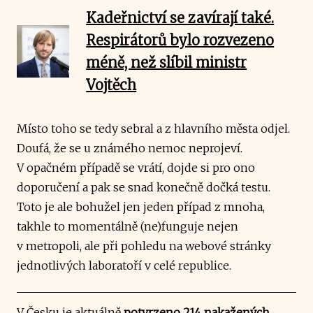
Kadeřnictví se zavírají také.
Respirátorů bylo rozvezeno
méně, než slíbil ministr
Vojtěch
Místo toho se tedy sebral a z hlavního města odjel.
Doufá, že se u známého nemoc neprojeví.
V opačném případě se vrátí, dojde si pro ono
doporučení a pak se snad konečně dočká testu.
Toto je ale bohužel jen jeden případ z mnoha,
takhle to momentálně (ne)funguje nejen
v metropoli, ale při pohledu na webové stránky
jednotlivých laboratoří v celé republice.
V Česku je aktuálně
potvrzeno 214 nakažených