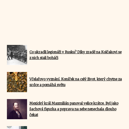
Co ukradli legionáři v Rusku? Díky zradě na Kolčakovi se
z nich stali boháči
Včelařovo vyznání. Koníček na celý život, který chytne za
srdce a pomáhá světu
Mexický král Maxmilián panoval velice krátce. Byl jako
šachová figurka a poprava na sebe nenechala dlouho
čekat