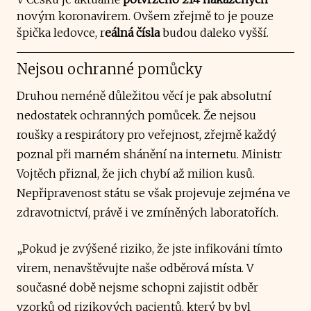
novým koronavirem. Ovšem zřejmě to je pouze
špička ledovce, r
eálná čísla
budou daleko vyšší.
Nejsou ochranné pomůcky
Druhou neméně důležitou věcí je pak absolutní
nedostatek ochranných pomůcek. Že nejsou
roušky a respirátory pro veřejnost, zřejmě každý
poznal při marném shánění na internetu. Ministr
Vojtěch přiznal, že jich chybí až milion kusů.
Nepřipravenost státu se však projevuje zejména ve
zdravotnictví, právě i ve zmíněných laboratořích.
„Pokud je zvýšené riziko, že jste infikováni tímto
virem, nenavštěvujte naše odběrová místa. V
současné době nejsme schopni zajistit odběr
vzorků od rizikových pacientů, který by byl