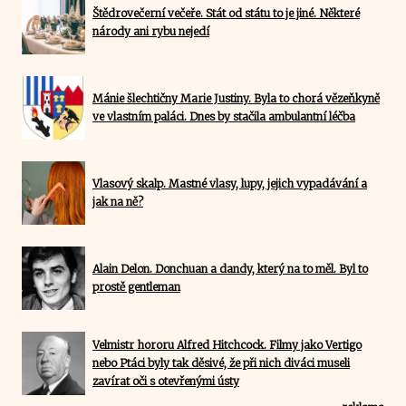
Štědrovečerní večeře. Stát od státu to je jiné. Některé
národy ani rybu nejedí
Mánie šlechtičny Marie Justiny. Byla to chorá vězeňkyně
ve vlastním paláci. Dnes by stačila ambulantní léčba
Vlasový skalp. Mastné vlasy, lupy, jejich vypadávání a
jak na ně?
Alain Delon. Donchuan a dandy, který na to měl. Byl to
prostě gentleman
Velmistr hororu Alfred Hitchcock. Filmy jako Vertigo
nebo Ptáci byly tak děsivé, že při nich diváci museli
zavírat oči s otevřenými ústy