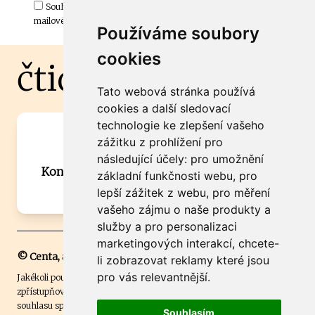
Souhlasím s odběrem důležitých zpráv ze ČtiDoma.cz do mé e-
mailové schránky.
Používáme soubory
cookies
čtidoma.cz
Tato webová stránka používá
cookies a další sledovací
technologie ke zlepšení vašeho
Máte zajímavou informaci? Chcete
zážitku z prohlížení pro
spolupracovat?
následující účely:
pro umožnění
Kontaktujte šéfredaktora Martina Chalupu:
základní funkčnosti webu
,
pro
chalupa@ctidoma.cz
lepší zážitek z webu
,
pro měření
vašeho zájmu o naše produkty a
služby a pro personalizaci
marketingových interakcí
,
chcete-
© Centa, a.s.
li zobrazovat reklamy které jsou
pro vás relevantnější
.
Jakékoli použití obsahu včetně převzetí, šíření či dalšího užití a
zpřístupňování textových či obrazových materiálů bez písemného
souhlasu společnosti Centa,a.s. je zakázáno. Čtenář svým přihlášením
Souhlasím