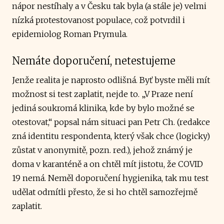
nápor nestíhaly a v Česku tak byla (a stále je) velmi
nízká protestovanost populace, což potvrdil i
epidemiolog Roman Prymula.
Nemáte doporučení, netestujeme
Jenže realita je naprosto odlišná. Byť byste měli mít
možnost si test zaplatit, nejde to. „V Praze není
jediná soukromá klinika, kde by bylo možné se
otestovat,“ popsal nám situaci pan Petr Ch. (redakce
zná identitu respondenta, který však chce (logicky)
zůstat v anonymitě, pozn. red.), jehož známý je
doma v karanténě a on chtěl mít jistotu, že COVID
19 nemá. Neměl doporučení hygienika, tak mu test
udělat odmítli přesto, že si ho chtěl samozřejmě
zaplatit.