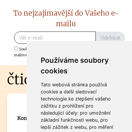
To nejzajímavější do Vašeho e-
mailu
Odebírat
Souhlasím s odběrem důležitých zpráv ze ČtiDoma.cz do mé e-
mailové schránky.
Používáme soubory
cookies
čtidoma.cz
Tato webová stránka používá
cookies a další sledovací
technologie ke zlepšení vašeho
Máte zajímavou informaci? Chcete
zážitku z prohlížení pro
spolupracovat?
následující účely:
pro umožnění
Kontaktujte šéfredaktora Martina Chalupu:
základní funkčnosti webu
,
pro
chalupa@ctidoma.cz
lepší zážitek z webu
,
pro měření