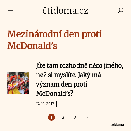
čtidoma.cz
Open main menu
Mezinárodní den proti
McDonald's
Jíte tam rozhodně něco jiného,
než si myslíte. Jaký má
význam den proti
McDonald's?
17. 10. 2017
1
2
3
>
reklama