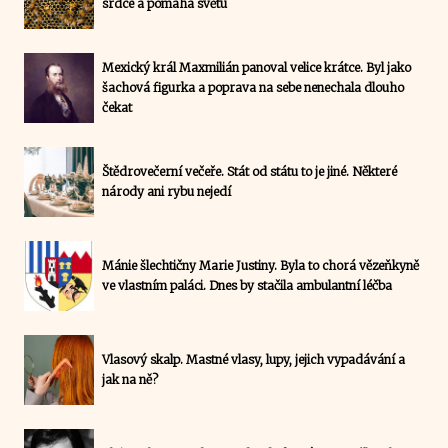
srdce a pomáhá světu
Mexický král Maxmilián panoval velice krátce. Byl jako
šachová figurka a poprava na sebe nenechala dlouho
čekat
Štědrovečerní večeře. Stát od státu to je jiné. Některé
národy ani rybu nejedí
Mánie šlechtičny Marie Justiny. Byla to chorá vězeňkyně
ve vlastním paláci. Dnes by stačila ambulantní léčba
Vlasový skalp. Mastné vlasy, lupy, jejich vypadávání a
jak na ně?