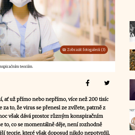
Zobrazit fotogalerii (3)
spiračním teoriím.
 ať už přímo nebo nepřímo, více než 200 tisíc
 za to, že virus se přenesl ze zvířete, patrně z
nemoc však dává prostor různým konspiračním
 že to, co se momentálně děje, není rozhodně
jší teorie, které však doposud nikdo nepotvrdil,