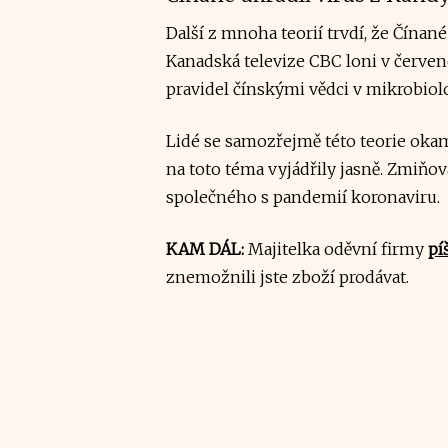
Další z mnoha teorií trvdí, že Čínan
Kanadská televize CBC loni v červe
pravidel čínskými vědci v mikrobiol
Lidé se samozřejmě této teorie okamžit
na toto téma vyjádřily jasně. Zmiňov
společného s pandemií koronaviru.
KAM DÁL:
Majitelka oděvní firmy
pí
znemožnili jste zboží prodávat.