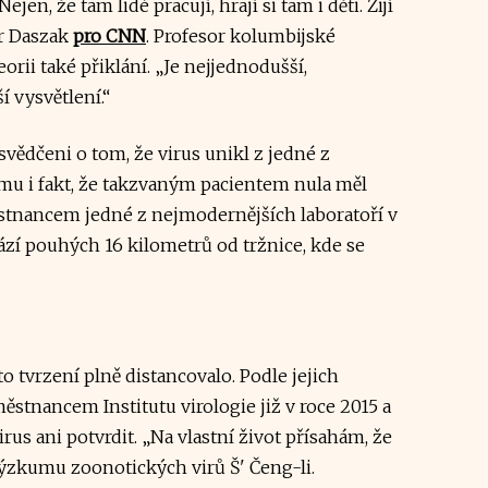
en, že tam lidé pracují, hrají si tam i děti. Žijí
er Daszak
pro CNN
. Profesor kolumbijské
rii také přiklání. „Je nejjednodušší,
í vysvětlení.“
svědčeni o tom, že virus unikl z jedné z
mu i fakt, že takzvaným pacientem nula měl
ěstnancem jedné z nejmodernějších laboratoří v
hází pouhých 16 kilometrů od tržnice, kde se
 tvrzení plně distancovalo. Podle jejich
ěstnancem Institutu virologie již v roce 2015 a
rus ani potvrdit. „Na vlastní život přísahám, že
 výzkumu zoonotických virů Š' Čeng-li.