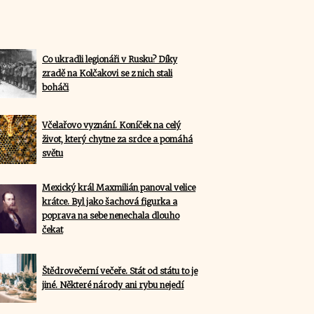
Co ukradli legionáři v Rusku? Díky
zradě na Kolčakovi se z nich stali
boháči
Včelařovo vyznání. Koníček na celý
život, který chytne za srdce a pomáhá
světu
Mexický král Maxmilián panoval velice
krátce. Byl jako šachová figurka a
poprava na sebe nenechala dlouho
čekat
Štědrovečerní večeře. Stát od státu to je
jiné. Některé národy ani rybu nejedí