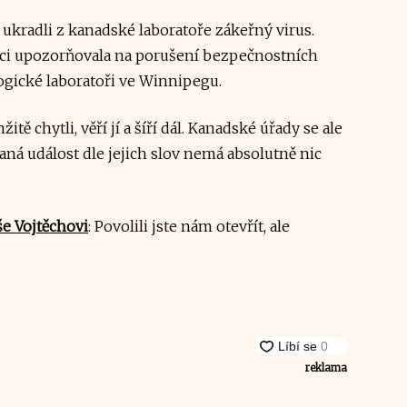
é ukradli z kanadské laboratoře zákeřný virus.
nci upozorňovala na porušení bezpečnostních
ogické laboratoři ve Winnipegu.
ě chytli, věří jí a šíří dál. Kanadské úřady se ale
aná událost dle jejich slov nemá absolutně nic
še Vojtěchovi
: Povolili jste nám otevřít, ale
reklama