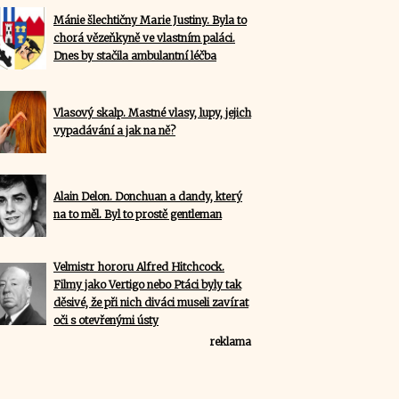
Mánie šlechtičny Marie Justiny. Byla to
chorá vězeňkyně ve vlastním paláci.
Dnes by stačila ambulantní léčba
Vlasový skalp. Mastné vlasy, lupy, jejich
vypadávání a jak na ně?
Alain Delon. Donchuan a dandy, který
na to měl. Byl to prostě gentleman
Velmistr hororu Alfred Hitchcock.
Filmy jako Vertigo nebo Ptáci byly tak
děsivé, že při nich diváci museli zavírat
oči s otevřenými ústy
reklama