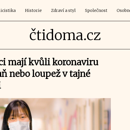
icistika
Historie
Zdraví a styl
Společnost
Osobn
čtidoma.cz
ci mají kvůli koronaviru
aň nebo loupež v tajné
i