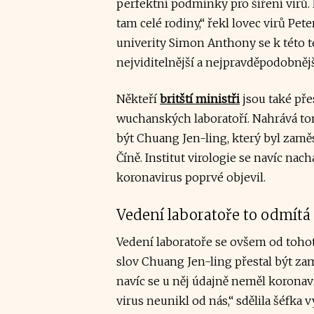
perfektní podmínky pro šíření virů. Nej
tam celé rodiny,“ řekl lovec virů Pet
univerity Simon Anthony se k této teo
nejviditelnější a nejpravděpodobnějš
Někteří
britští ministři
jsou také pře
wuchanských laboratoří. Nahrává to
být Chuang Jen-ling, který byl zam
Číně. Institut virologie se navíc nac
koronavirus poprvé objevil.
Vedení laboratoře to odmítá
Vedení laboratoře se ovšem od tohoto
slov Chuang Jen-ling přestal být zam
navíc se u něj údajně neměl koronavi
virus neunikl od nás,“ sdělila šéfka