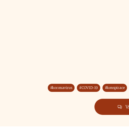
#koronavirus
#COVID-19
#konspirace
V