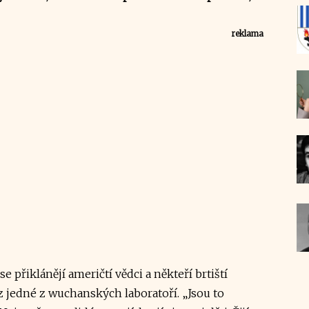
reklama
se přiklánějí američtí vědci a někteří brtiští
 z jedné z wuchanských laboratoří. „Jsou to