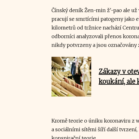
Čínský deník Žen-min ž'-pao ale už v
pracují se smrtícími patogeny jako e
kilometrů od tržnice nachází Centr
odborníci analyzovali přenos korona
nikdy potvrzeny a jsou označovány 
Zákazy v ote
koukání, ale 
Kromě teorie o úniku koronaviru z
a sociálními sítěmi šíří další tvrzen
konspirační teorie.