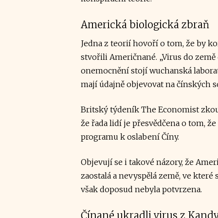
Americká biologická zbraň
Jedna z teorií hovoří o tom, že by k
stvořili Američnané. „Virus do zem
onemocnění stojí wuchanská laboratoř
mají údajně objevovat na čínských so
Britský týdeník The Economist zkouma
že řada lidí je přesvědčena o tom, ž
programu k oslabení Číny.
Objevují se i takové názory, že Američ
zaostalá a nevyspělá země, ve které 
však doposud nebyla potvrzena.
Čínané ukradli virus z Kand