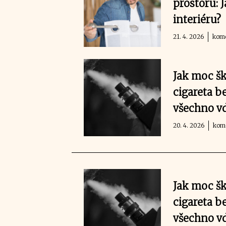
prostoru: 
interiéru?
21. 4. 2026
kome
Jak moc šk
cigareta b
všechno v
20. 4. 2026
kome
Jak moc šk
cigareta b
všechno v