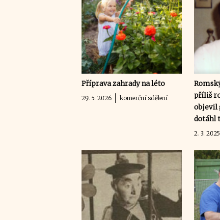
Příprava zahrady na léto
Romský
příliš 
29. 5. 2026
komerční sdělení
objevil
dotáhl 
2. 3. 202