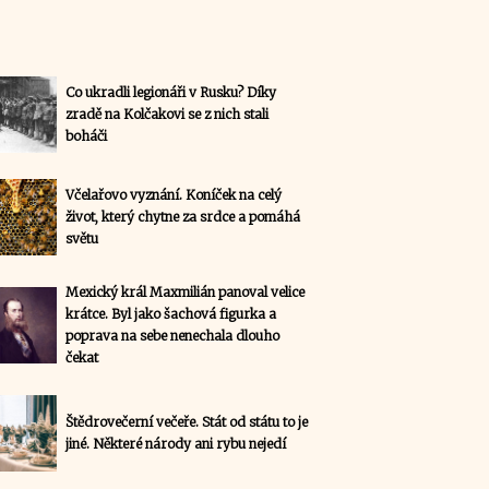
Co ukradli legionáři v Rusku? Díky
zradě na Kolčakovi se z nich stali
boháči
Včelařovo vyznání. Koníček na celý
život, který chytne za srdce a pomáhá
světu
Mexický král Maxmilián panoval velice
krátce. Byl jako šachová figurka a
poprava na sebe nenechala dlouho
čekat
Štědrovečerní večeře. Stát od státu to je
jiné. Některé národy ani rybu nejedí