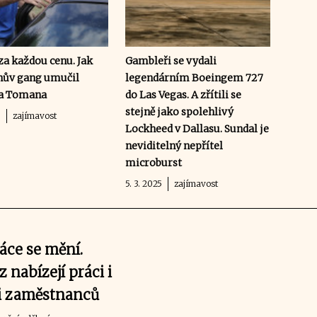
za každou cenu. Jak
Gambleři se vydali
hův gang umučil
legendárním Boeingem 727
ka Tomana
do Las Vegas. A zřítili se
stejně jako spolehlivý
5
zajímavost
Lockheed v Dallasu. Sundal je
neviditelný nepřítel
microburst
5. 3. 2025
zajímavost
áce se mění.
 nabízejí práci i
i zaměstnanců