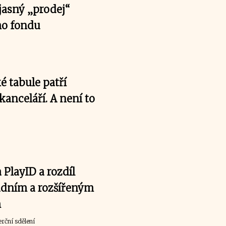
jasný „prodej“
ho fondu
 tabule patří
kanceláří. A není to
PlayID a rozdíl
adním a rozšířeným
m
rční sdělení