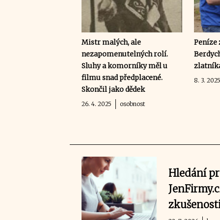
Mistr malých, ale
Peníze 
nezapomenutelných rolí.
Berdyc
Sluhy a komorníky měl u
zlatní
filmu snad předplacené.
8. 3. 202
Skončil jako dědek
26. 4. 2025
osobnost
Hledání pr
JenFirmy.cz
zkušenost