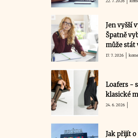
22. 7. 2026
kome
Jen vyšší v
Špatně vyb
může stát 
17. 7. 2026
komer
Loafers - s
klasické m
24. 6. 2026
Jak přijít