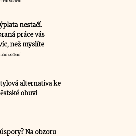
rční sdělení
ýplata nestačí.
raná práce vás
víc, než myslíte
ční sdělení
tylová alternativa ke
ěstské obuvi
 o úspory? Na obzoru