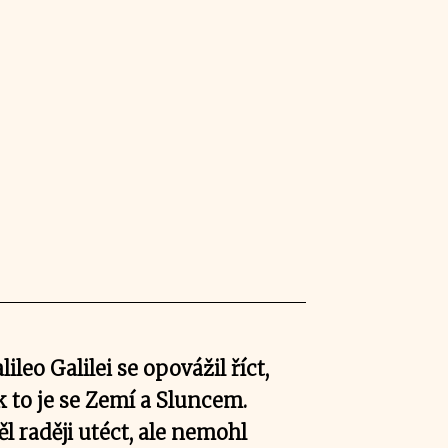
lileo Galilei se opovážil říct,
k to je se Zemí a Sluncem.
l raději utéct, ale nemohl