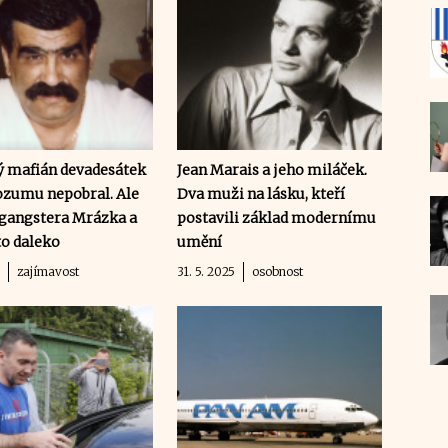
 mafián devadesátek
Jean Marais a jeho miláček.
rozumu nepobral. Ale
Dva muži na lásku, kteří
 gangstera Mrázka a
postavili základ modernímu
to daleko
umění
5
zajímavost
31. 5. 2025
osobnost