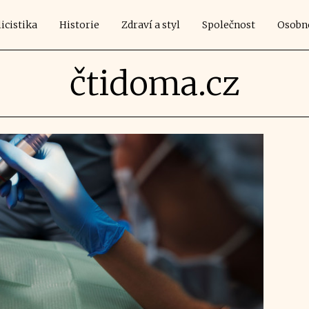
icistika
Historie
Zdraví a styl
Společnost
Osobn
čtidoma.cz