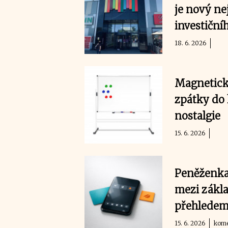
je nový ne
investiční
18. 6. 2026
Magnetické
zpátky do 
nostalgie
15. 6. 2026
Peněženka 
mezi zákl
přehlede
15. 6. 2026
kome