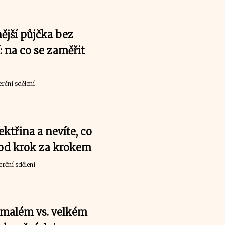
jší půjčka bez
: na co se zaměřit
rční sdělení
ektřina a nevíte, co
vod krok za krokem
rční sdělení
 malém vs. velkém