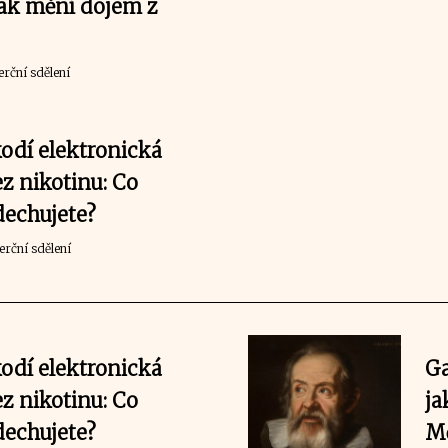
Jak mění dojem z
rční sdělení
odí elektronická
ez nikotinu: Co
dechujete?
rční sdělení
odí elektronická
Ga
ez nikotinu: Co
ja
dechujete?
Mě