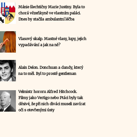
Mánie šlechtičny Marie Justiny. Byla to
chorá vězeňkyně ve vlastním paláci.
Dnes by stačila ambulantní léčba
Vlasový skalp. Mastné vlasy, lupy, jejich
vypadávání a jak na ně?
Alain Delon. Donchuan a dandy, který
na to měl. Byl to prostě gentleman
Velmistr hororu Alfred Hitchcock.
Filmy jako Vertigo nebo Ptáci byly tak
děsivé, že při nich diváci museli zavírat
oči s otevřenými ústy