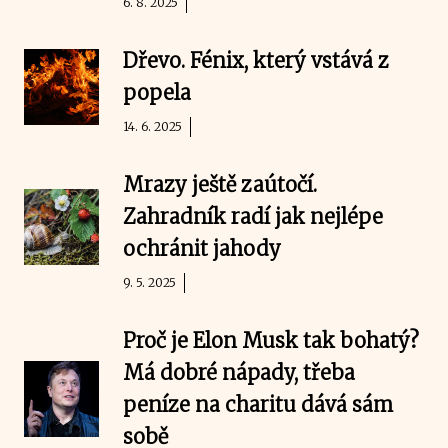
6. 8. 2025
Dřevo. Fénix, který vstává z
popela
14. 6. 2025
Mrazy ještě zaútočí.
Zahradník radí jak nejlépe
ochránit jahody
9. 5. 2025
Proč je Elon Musk tak bohatý?
Má dobré nápady, třeba
peníze na charitu dává sám
sobě