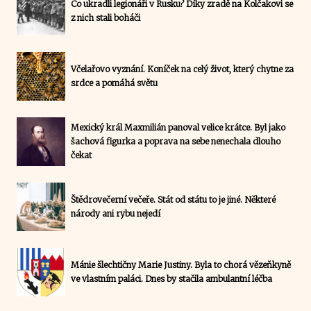
Co ukradli legionáři v Rusku? Díky zradě na Kolčakovi se
z nich stali boháči
Včelařovo vyznání. Koníček na celý život, který chytne za
srdce a pomáhá světu
Mexický král Maxmilián panoval velice krátce. Byl jako
šachová figurka a poprava na sebe nenechala dlouho
čekat
Štědrovečerní večeře. Stát od státu to je jiné. Některé
národy ani rybu nejedí
Mánie šlechtičny Marie Justiny. Byla to chorá vězeňkyně
ve vlastním paláci. Dnes by stačila ambulantní léčba