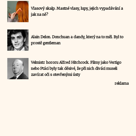
Vlasový skalp. Mastné vlasy, lupy, jejich vypadávání a
jak na ně?
Alain Delon. Donchuan a dandy, který na to měl. Byl to
prostě gentleman
Velmistr hororu Alfred Hitchcock. Filmy jako Vertigo
nebo Ptáci byly tak děsivé, že při nich diváci museli
zavírat oči s otevřenými ústy
reklama