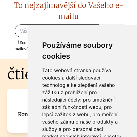
To nejzajímavější do Vašeho e-
mailu
Odebírat
Souhlasím s odběrem důležitých zpráv ze ČtiDoma.cz do mé e-
Používáme soubory
mailové schránky.
cookies
čtidoma.cz
Tato webová stránka používá
cookies a další sledovací
technologie ke zlepšení vašeho
zážitku z prohlížení pro
Máte zajímavou informaci? Chcete
následující účely:
pro umožnění
spolupracovat?
základní funkčnosti webu
,
pro
Kontaktujte šéfredaktora Martina Chalupu:
lepší zážitek z webu
,
pro měření
chalupa@ctidoma.cz
vašeho zájmu o naše produkty a
služby a pro personalizaci
marketingových interakcí
,
chcete-