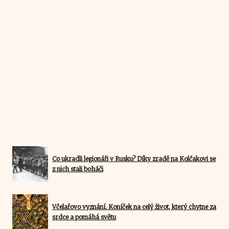
Co ukradli legionáři v Rusku? Díky zradě na Kolčakovi se
z nich stali boháči
Včelařovo vyznání. Koníček na celý život, který chytne za
srdce a pomáhá světu