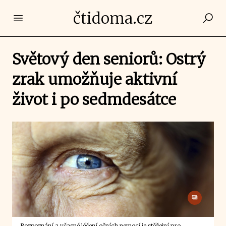
čtidoma.cz
Open main menu
Světový den seniorů: Ostrý
zrak umožňuje aktivní
život i po sedmdesátce
Rozpoznání a včasné léčení očních nemocí je stěžejní pro