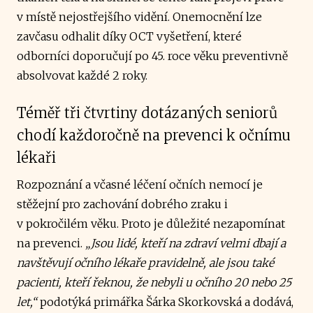
v místě nejostřejšího vidění. Onemocnění lze
zavčasu odhalit díky OCT vyšetření, které
odborníci doporučují po 45. roce věku preventivně
absolvovat každé 2 roky.
Téměř tři čtvrtiny dotázaných seniorů
chodí každoročně na prevenci k očnímu
lékaři
Rozpoznání a včasné léčení očních nemocí je
stěžejní pro zachování dobrého zraku i
v pokročilém věku. Proto je důležité nezapomínat
na prevenci.
„Jsou lidé, kteří na zdraví velmi dbají a
navštěvují očního lékaře pravidelně, ale jsou také
pacienti, kteří řeknou, že nebyli u očního 20 nebo 25
let,“
podotýká primářka Šárka Skorkovská a dodává,