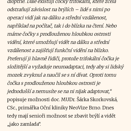
dioptrie. Dále existují čočky trifokální, které zcela
odstraňují závislost na brýlích – lidé s nimi po
operaci vidí jak na dálku a střední vzdálenost,
například na počítač, tak i do blízka na čtení. Nebo
máme čočky s prodlouženou hloubkou ostrosti
vidění, které umožňují vidět na dálku a střední
vzdálenost a zajišťují funkční vidění na blízko.
Preferují ji hlavně řidiči, protože trifokální čočka je
složitější a vyžaduje neuroadaptaci, tedy aby si lidský
mozek zvyknul a naučil se s ní dívat. Oproti tomu
čočka s prodlouženou hloubkou ostrosti je
jednodušší a nemusíte se na ni nijak adaptovat,“
popisuje možnosti doc. MUDr. Šárka Skorkovská,
CSc., primářka Oční kliniky NeoVize Brno. Dnes
tedy mají senioři možnost se zbavit brýlí a vidět
„jako zamlada“.