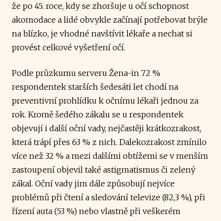
že po 45. roce, kdy se zhoršuje u očí schopnost
akomodace a lidé obvykle začínají potřebovat brýle
na blízko, je vhodné navštívit lékaře a nechat si
provést celkové vyšetření očí.
Podle průzkumu serveru Žena-in 72 %
respondentek starších šedesáti let chodí na
preventivní prohlídku k očnímu lékaři jednou za
rok. Kromě šedého zákalu se u respondentek
objevují i další oční vady, nejčastěji krátkozrakost,
která trápí přes 63 % z nich. Dalekozrakost zmínilo
více než 32 % a mezi dalšími obtížemi se v menším
zastoupení objevil také astigmatismus či zelený
zákal. Oční vady jim dále způsobují nejvíce
problémů při čtení a sledování televize (82,3 %), při
řízení auta (53 %) nebo vlastně při veškerém