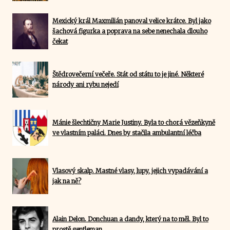
Mexický král Maxmilián panoval velice krátce. Byl jako
šachová figurka a poprava na sebe nenechala dlouho
čekat
Štědrovečerní večeře. Stát od státu to je jiné. Některé
národy ani rybu nejedí
Mánie šlechtičny Marie Justiny. Byla to chorá vězeňkyně
ve vlastním paláci. Dnes by stačila ambulantní léčba
Vlasový skalp. Mastné vlasy, lupy, jejich vypadávání a
jak na ně?
Alain Delon. Donchuan a dandy, který na to měl. Byl to
prostě gentleman