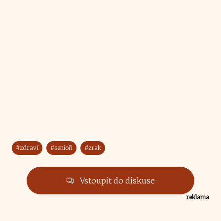
#zdraví
#senioři
#zrak
Vstoupit do diskuse
reklama