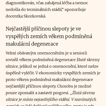
diagnostikován, včas zahájená léčba a nemoc
nedošla do terminálních stádií,“ upozorňuje
docentka Skorkovská.
Nejčastější příčinou slepoty je ve
vyspělých zemích věkem podmíněná
makulární degenerace
Velmi obávaným onemocněním je u seniorů
rovněž věkem podmíněná degenerace žluté skvrny
sítnice, jelikož se jedná o onemocnění, které nelze
úspěšně vyléčit. V ekonomicky vyspělých zemích je
proto věkem podmíněná makulární degenerace
nejčastější příčinou slepoty. Chorobu je možné
pouze zpomalit a zastavit progresi.
„Žlutá skvrna
sítnice je místo nejostřejšího vidění. V rozvinutých
zemích se lidé dožívají vyššího věku, proto je zde