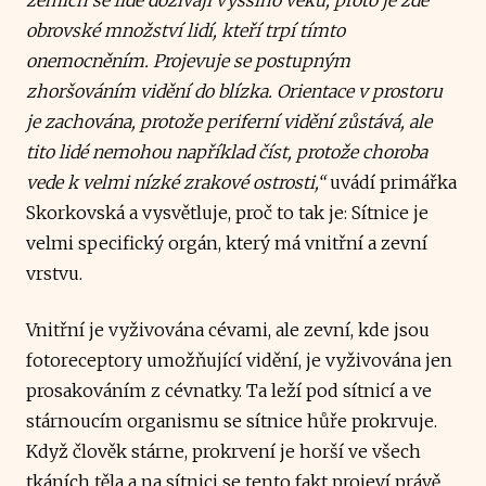
obrovské množství lidí, kteří trpí tímto
onemocněním. Projevuje se postupným
zhoršováním vidění do blízka. Orientace v prostoru
je zachována, protože periferní vidění zůstává, ale
tito lidé nemohou například číst, protože choroba
vede k velmi nízké zrakové ostrosti,“
uvádí primářka
Skorkovská a vysvětluje, proč to tak je: Sítnice je
velmi specifický orgán, který má vnitřní a zevní
vrstvu.
Vnitřní je vyživována cévami, ale zevní, kde jsou
fotoreceptory umožňující vidění, je vyživována jen
prosakováním z cévnatky. Ta leží pod sítnicí a ve
stárnoucím organismu se sítnice hůře prokrvuje.
Když člověk stárne, prokrvení je horší ve všech
tkáních těla a na sítnici se tento fakt projeví právě