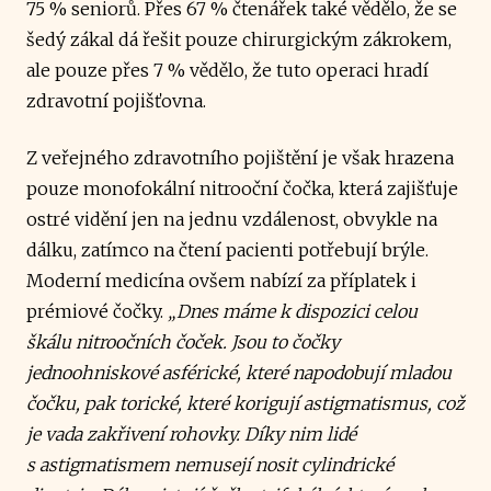
75 % seniorů. Přes 67 % čtenářek také vědělo, že se
šedý zákal dá řešit pouze chirurgickým zákrokem,
ale pouze přes 7 % vědělo, že tuto operaci hradí
zdravotní pojišťovna.
Z veřejného zdravotního pojištění je však hrazena
pouze monofokální nitrooční čočka, která zajišťuje
ostré vidění jen na jednu vzdálenost, obvykle na
dálku, zatímco na čtení pacienti potřebují brýle.
Moderní medicína ovšem nabízí za příplatek i
prémiové čočky.
„Dnes máme k dispozici celou
škálu nitroočních čoček. Jsou to čočky
jednoohniskové asférické, které napodobují mladou
čočku, pak torické, které korigují astigmatismus, což
je vada zakřivení rohovky. Díky nim lidé
s astigmatismem nemusejí nosit cylindrické