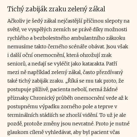
Tichý zabiják zraku zelený zákal
Ačkoliv je šedý zákal nejčastější příčinou slepoty na
světě, ve vyspělých zemích se právě díky možnosti
rychlého a bezbolestného ambulantního zákroku
nemusíme takto černého scénáře obávat. Jsou však
i další oční onemocnění, která ohrožují zrak
seniorů, a nedají se vyléčit jako katarakta. Patří
mezi ně například zelený zákal, často přezdívaný
také tichý zabiják zraku. „Říká se mu tak proto, že
postupuje plíživě, pacienta nebolí, nemá žádné
příznaky. Chronický průběh onemocnění vede až k
postupnému výpadku zorného pole a teprve v
terminálních stádiích se zhorší vidění. To už je ale
pozdě, protože změny jsou nevratné. Proto je nutné
glaukom cíleně vyhledávat, aby byl pacient včas