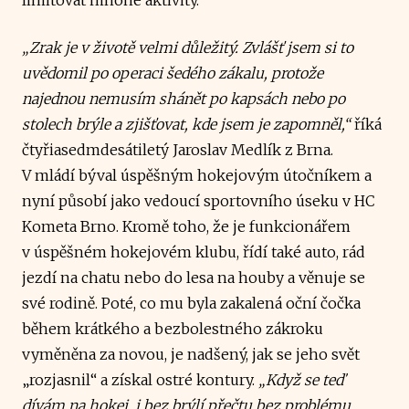
„Zrak je v životě velmi důležitý. Zvlášť jsem si to
uvědomil po operaci šedého zákalu, protože
najednou nemusím shánět po kapsách nebo po
stolech brýle a zjišťovat, kde jsem je zapomněl,“
říká
čtyřiasedmdesátiletý Jaroslav Medlík z Brna.
V mládí býval úspěšným hokejovým útočníkem a
nyní působí jako vedoucí sportovního úseku v HC
Kometa Brno. Kromě toho, že je funkcionářem
v úspěšném hokejovém klubu, řídí také auto, rád
jezdí na chatu nebo do lesa na houby a věnuje se
své rodině. Poté, co mu byla zakalená oční čočka
během krátkého a bezbolestného zákroku
vyměněna za novou, je nadšený, jak se jeho svět
„rozjasnil“ a získal ostré kontury.
„Když se teď
dívám na hokej, i bez brýlí přečtu bez problému