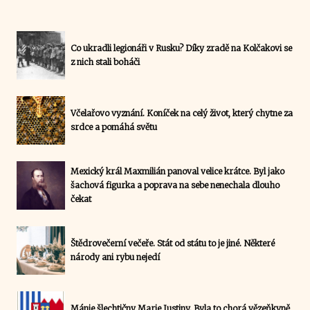
Co ukradli legionáři v Rusku? Díky zradě na Kolčakovi se
z nich stali boháči
Včelařovo vyznání. Koníček na celý život, který chytne za
srdce a pomáhá světu
Mexický král Maxmilián panoval velice krátce. Byl jako
šachová figurka a poprava na sebe nenechala dlouho
čekat
Štědrovečerní večeře. Stát od státu to je jiné. Některé
národy ani rybu nejedí
Mánie šlechtičny Marie Justiny. Byla to chorá vězeňkyně