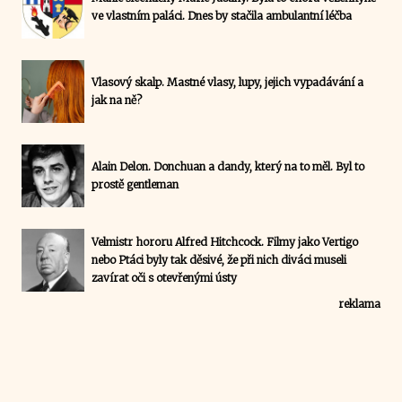
ve vlastním paláci. Dnes by stačila ambulantní léčba
Vlasový skalp. Mastné vlasy, lupy, jejich vypadávání a
jak na ně?
Alain Delon. Donchuan a dandy, který na to měl. Byl to
prostě gentleman
Velmistr hororu Alfred Hitchcock. Filmy jako Vertigo
nebo Ptáci byly tak děsivé, že při nich diváci museli
zavírat oči s otevřenými ústy
reklama