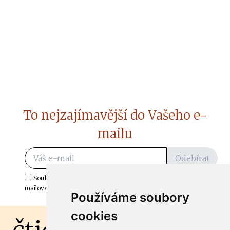
To nejzajímavější do Vašeho e-
mailu
Odebírat
Souhlasím s odběrem důležitých zpráv ze ČtiDoma.cz do mé e-
mailové schránky.
Používáme soubory
cookies