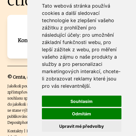
čtidoma.cz
Tato webová stránka používá
cookies a další sledovací
technologie ke zlepšení vašeho
Máte zajímavou informaci? Chcete
zážitku z prohlížení pro
spolupracovat?
následující účely:
pro umožnění
Kontaktujte šéfredaktora Martina Chalupu:
základní funkčnosti webu
,
pro
chalupa@ctidoma.cz
lepší zážitek z webu
,
pro měření
vašeho zájmu o naše produkty a
služby a pro personalizaci
marketingových interakcí
,
chcete-
© Centa, a.s.
li zobrazovat reklamy které jsou
pro vás relevantnější
.
Jakékoli použití obsahu včetně převzetí, šíření či dalšího užití a
zpřístupňování textových či obrazových materiálů bez písemného
souhlasu společnosti Centa,a.s. je zakázáno. Čtenář svým přihlášením
Souhlasím
do jakékoli soutěže na našem webu dává souhlas s tím, že v případě, že
se stane výhercem této soutěže, může být jeho jméno na webu
Odmítám
publikováno. Centa, a.s. využívala licenci ČTK a využívá fotografie z
Depositphotos
.
Upravit mé předvolby
Kontakty
|
Etický kodex
|
Spravovat souhlas s nastavením osobních