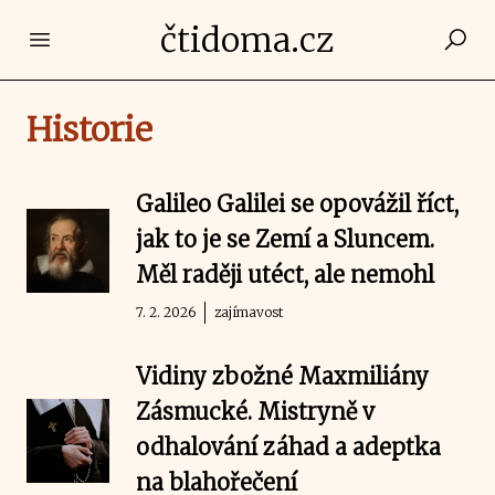
čtidoma.cz
Open main menu
Historie
Galileo Galilei se opovážil říct,
jak to je se Zemí a Sluncem.
Měl raději utéct, ale nemohl
7. 2. 2026
zajímavost
Vidiny zbožné Maxmiliány
Zásmucké. Mistryně v
odhalování záhad a adeptka
na blahořečení