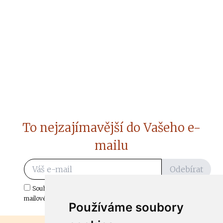
To nejzajímavější do Vašeho e-
mailu
Odebírat
Souhlasím s odběrem důležitých zpráv ze ČtiDoma.cz do mé e-
mailové schránky.
Používáme soubory