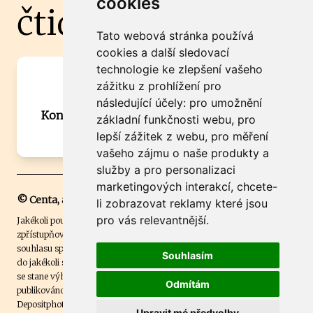
cookies
čtidoma.cz
Tato webová stránka používá
cookies a další sledovací
technologie ke zlepšení vašeho
Máte zajímavou informaci? Chcete
zážitku z prohlížení pro
spolupracovat?
následující účely:
pro umožnění
Kontaktujte šéfredaktora Martina Chalupu:
základní funkčnosti webu
,
pro
chalupa@ctidoma.cz
lepší zážitek z webu
,
pro měření
vašeho zájmu o naše produkty a
služby a pro personalizaci
marketingových interakcí
,
chcete-
© Centa, a.s.
li zobrazovat reklamy které jsou
pro vás relevantnější
.
Jakékoli použití obsahu včetně převzetí, šíření či dalšího užití a
zpřístupňování textových či obrazových materiálů bez písemného
souhlasu společnosti Centa,a.s. je zakázáno. Čtenář svým přihlášením
Souhlasím
do jakékoli soutěže na našem webu dává souhlas s tím, že v případě, že
se stane výhercem této soutěže, může být jeho jméno na webu
Odmítám
publikováno. Centa, a.s. využívala licenci ČTK a využívá fotografie z
Depositphotos
.
Upravit mé předvolby