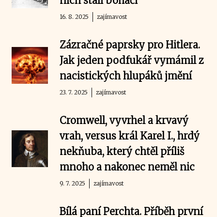
nich stali boháči
16. 8. 2025
zajímavost
Zázračné paprsky pro Hitlera.
Jak jeden podfukář vymámil z
nacistických hlupáků jmění
23. 7. 2025
zajímavost
Cromwell, vyvrhel a krvavý
vrah, versus král Karel I., hrdý
nekňuba, který chtěl příliš
mnoho a nakonec neměl nic
9. 7. 2025
zajímavost
Bílá paní Perchta. Příběh první