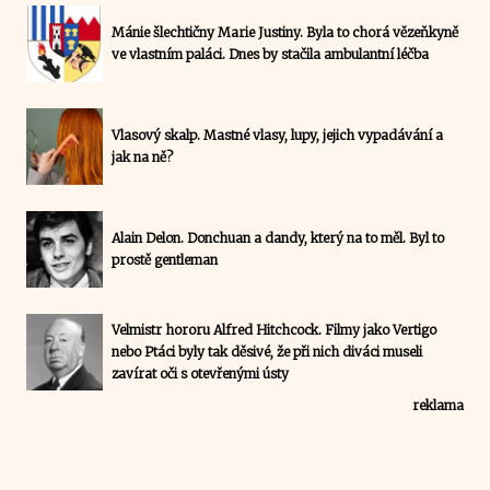
Mánie šlechtičny Marie Justiny. Byla to chorá vězeňkyně
ve vlastním paláci. Dnes by stačila ambulantní léčba
Vlasový skalp. Mastné vlasy, lupy, jejich vypadávání a
jak na ně?
Alain Delon. Donchuan a dandy, který na to měl. Byl to
prostě gentleman
Velmistr hororu Alfred Hitchcock. Filmy jako Vertigo
nebo Ptáci byly tak děsivé, že při nich diváci museli
zavírat oči s otevřenými ústy
reklama