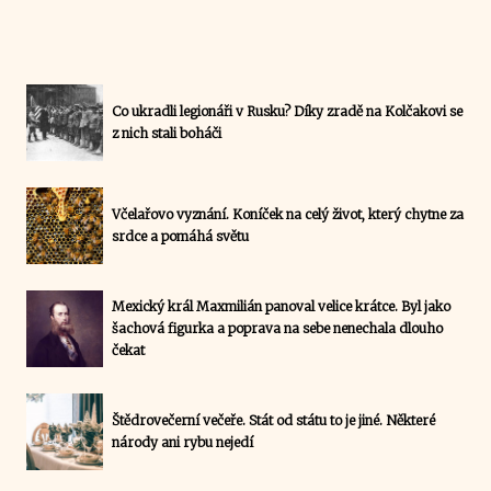
Co ukradli legionáři v Rusku? Díky zradě na Kolčakovi se
z nich stali boháči
Včelařovo vyznání. Koníček na celý život, který chytne za
srdce a pomáhá světu
Mexický král Maxmilián panoval velice krátce. Byl jako
šachová figurka a poprava na sebe nenechala dlouho
čekat
Štědrovečerní večeře. Stát od státu to je jiné. Některé
národy ani rybu nejedí