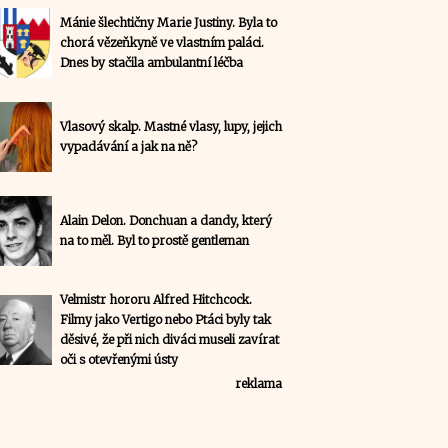
Mánie šlechtičny Marie Justiny. Byla to
chorá vězeňkyně ve vlastním paláci.
Dnes by stačila ambulantní léčba
Vlasový skalp. Mastné vlasy, lupy, jejich
vypadávání a jak na ně?
Alain Delon. Donchuan a dandy, který
na to měl. Byl to prostě gentleman
Velmistr hororu Alfred Hitchcock.
Filmy jako Vertigo nebo Ptáci byly tak
děsivé, že při nich diváci museli zavírat
oči s otevřenými ústy
reklama