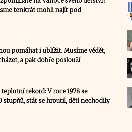
 Vzpomínáte na Vánoce svého dětství?
jsme tenkrát mohli najít pod
hou pomáhat i ublížit. Musíme vědět,
cházet, a pak dobře poslouží
 teplotní rekord: V roce 1978 se
0 stupňů, stát se hroutil, děti nechodily