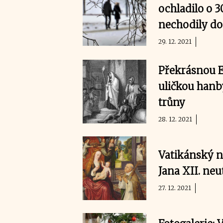
ochladilo o 3
nechodily do
29. 12. 2021
Překrásnou El
uličkou hanby
trůny
28. 12. 2021
Vatikánský n
Jana XII. neu
27. 12. 2021