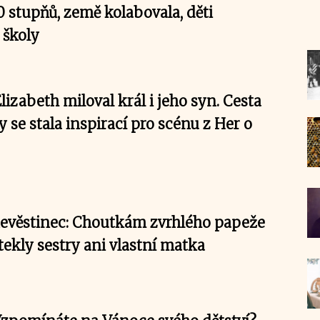
0 stupňů, země kolabovala, děti
 školy
izabeth miloval král i jeho syn. Cesta
 se stala inspirací pro scénu z Her o
evěstinec: Choutkám zvrhlého papeže
tekly sestry ani vlastní matka