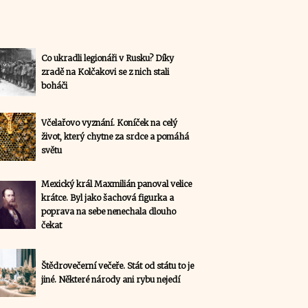
Co ukradli legionáři v Rusku? Díky
zradě na Kolčakovi se z nich stali
boháči
Včelařovo vyznání. Koníček na celý
život, který chytne za srdce a pomáhá
světu
Mexický král Maxmilián panoval velice
krátce. Byl jako šachová figurka a
poprava na sebe nenechala dlouho
čekat
Štědrovečerní večeře. Stát od státu to je
jiné. Některé národy ani rybu nejedí