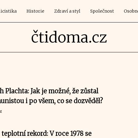
icistika
Historie
Zdraví a styl
Společnost
Osobn
čtidoma.cz
h Plachta: Jak je možné, že zůstal
nistou i po všem, co se dozvěděl?
t
 teplotní rekord: V roce 1978 se