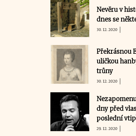
Nevěru v hist
dnes se někt
30. 12. 2020
Překrásnou El
uličkou hanby
trůny
30. 12. 2020
Nezapomenute
dny před vla
poslední vtip
29. 12. 2020