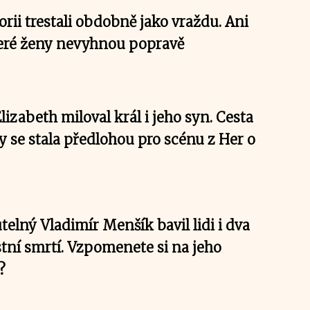
orii trestali obdobně jako vraždu. Ani
eré ženy nevyhnou popravě
izabeth miloval král i jeho syn. Cesta
 se stala předlohou pro scénu z Her o
lný Vladimír Menšík bavil lidi i dva
stní smrtí. Vzpomenete si na jeho
?