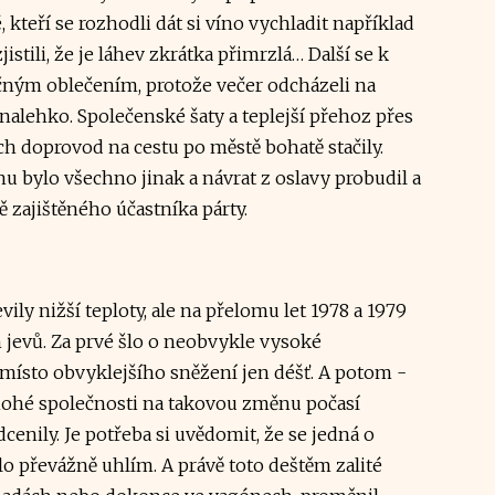
, kteří se rozhodli dát si víno vychladit například
istili, že je láhev zkrátka přimrzlá… Další se k
ečným oblečením, protože večer odcházeli na
 nalehko. Společenské šaty a teplejší přehoz přes
h doprovod na cestu po městě bohatě stačily.
nu bylo všechno jinak a návrat z oslavy probudil a
zajištěného účastníka párty.
ily nižší teploty, ale na přelomu let 1978 a 1979
 jevů. Za prvé šlo o neobvykle vysoké
y místo obvyklejšího sněžení jen déšť. A potom -
mnohé společnosti na takovou změnu počasí
cenily. Je potřeba si uvědomit, že se jedná o
lo převážně uhlím. A právě toto deštěm zalité