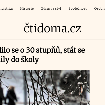
icistika
Historie
Zdraví a styl
Společnost
Osobn
čtidoma.cz
ilo se o 30 stupňů, stát se
ily do školy