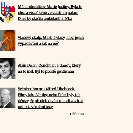
Mánie šlechtičny Marie Justiny. Byla to
chorá vězeňkyně ve vlastním paláci.
Dnes by stačila ambulantní léčba
Vlasový skalp. Mastné vlasy, lupy, jejich
vypadávání a jak na ně?
Alain Delon. Donchuan a dandy, který
na to měl. Byl to prostě gentleman
Velmistr hororu Alfred Hitchcock.
Filmy jako Vertigo nebo Ptáci byly tak
děsivé, že při nich diváci museli zavírat
oči s otevřenými ústy
reklama