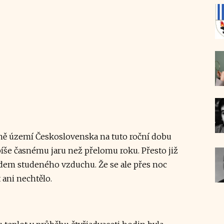
šině území Československa na tuto roční dobu
píše časnému jaru než přelomu roku. Přesto již
dem studeného vzduchu. Že se ale přes noc
t ani nechtělo.