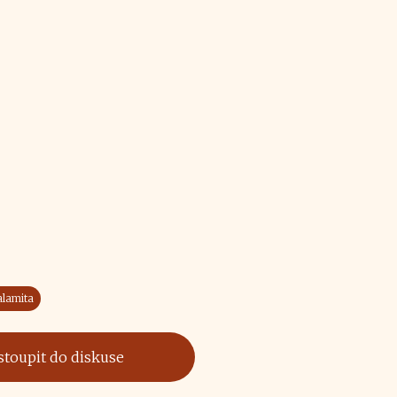
alamita
stoupit do diskuse