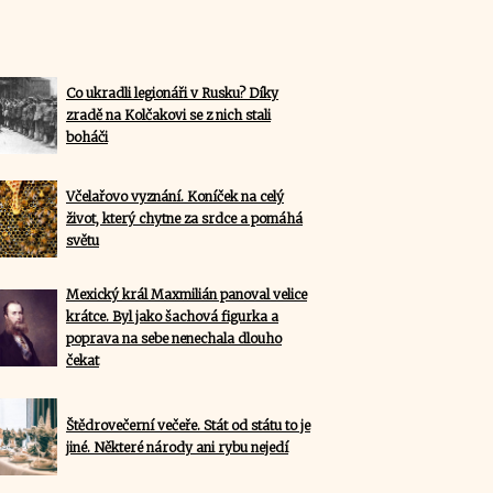
Co ukradli legionáři v Rusku? Díky
zradě na Kolčakovi se z nich stali
boháči
Včelařovo vyznání. Koníček na celý
život, který chytne za srdce a pomáhá
světu
Mexický král Maxmilián panoval velice
krátce. Byl jako šachová figurka a
poprava na sebe nenechala dlouho
čekat
Štědrovečerní večeře. Stát od státu to je
jiné. Některé národy ani rybu nejedí