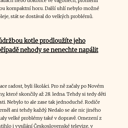
madách nebo dokonce ve vagónech, proměnil
ou kompaktní horu. Další uhlí nebylo možné
oleje, stát se dostával do velkých problémů.
údržbou kotle prodloužíte jeho
 případě nehody se nenechte napálit
ace radost, byli školáci. Pro ně začaly po Novém
y, které skončily až 28. ledna. Tehdy si tedy děti
ti. Nebylo to ale zase tak jednoduché. Rodiče
eměl ani tehdy každý. Nedalo se ale nic jiného
kaly velké problémy také v dopravě. Omezení z
hlo i vysílání Československé televize, v