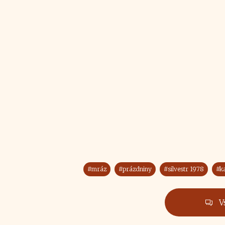
#mráz
#prázdniny
#silvestr 1978
#k
V