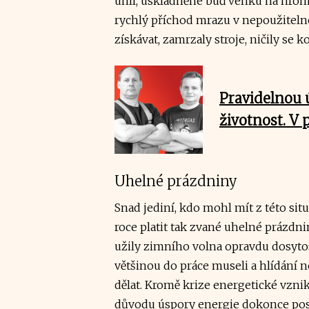
uhlí, uskladněné buď venku na hro
rychlý příchod mrazu v nepoužiteln
získávat, zamrzaly stroje, ničily se k
Pravidelnou 
životnost. V
Uhelné prázdniny
Snad jediní, kdo mohl mít z této situ
roce platit tak zvané uhelné prázdnin
užily zimního volna opravdu dosytos
většinou do práce museli a hlídání n
dělat. Kromě krize energetické vzni
důvodu úspory energie dokonce posti