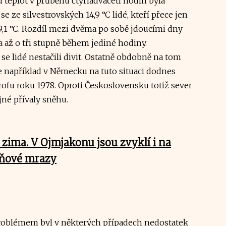
eplot v průběhu čtyřiadvaceti hodin byla
se ze silvestrovských 14,9 °C lidé, kteří přece jen
19,1 °C. Rozdíl mezi dvěma po sobě jdoucími dny
la až o tři stupně během jediné hodiny.
 se lidé nestačili divit. Ostatně obdobně na tom
de například v Německu na tuto situaci dodnes
ofu roku 1978. Oproti Československu totiž sever
né přívaly sněhu.
 zima. V Ojmjakonu jsou zvyklí i na
pňové mrazy
oblémem byl v některých případech nedostatek