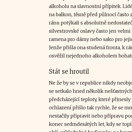
alkoholu na slavnostní přípitek. Lidé
na balkon, těsně před půlnocí často zj
ránu potýkali s absolutně nedostat
silvestrovské oslavy často jen velmi
ramena pro dámy nebo sako pro jejic
Jenže přišla ona studená fronta, k rá
osvěžil nejednoho alkoholem bohatě 
Stát se hroutil
Ne že by se v republice nikdy neobjev
se setkalo hned několik nešťastných
předcházející teploty, které přinesl
ochlazení přišlo tak rychle, že se 
nestačily připravit nebo přípravu pod
konec sedmdesátých let, kdy se topi