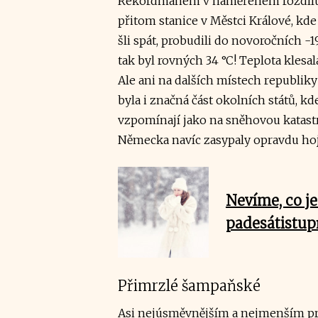
Rekordmanem v naměřeném rozdílu t
přitom stanice v Městci Králové, kde 
šli spát, probudili do novoročních -
tak byl rovných 34 °C! Teplota klesa
Ale ani na dalších místech republiky
byla i značná část okolních států, k
vzpomínají jako na sněhovou katastr
Německa navíc zasypaly opravdu hoj
Nevíme, co je
padesátistu
Přimrzlé šampaňské
Asi nejúsměvnějším a nejmenším pr