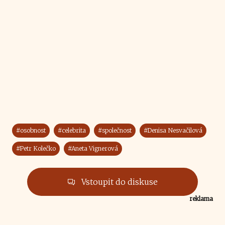
#osobnost
#celebrita
#společnost
#Denisa Nesvačilová
#Petr Kolečko
#Aneta Vignerová
Vstoupit do diskuse
reklama