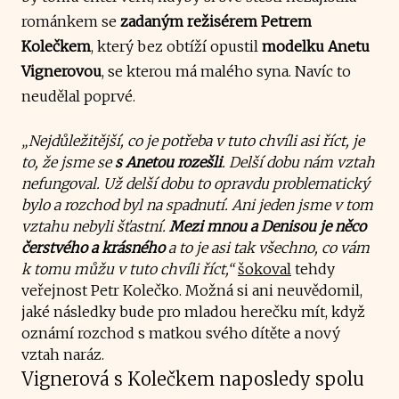
románkem se
zadaným režisérem Petrem
Kolečkem
, který bez obtíží opustil
modelku Anetu
Vignerovou
, se kterou má malého syna. Navíc to
neudělal poprvé.
„Nejdůležitější, co je potřeba v tuto chvíli asi říct, je
to, že jsme se
s Anetou rozešli
. Delší dobu nám vztah
nefungoval. Už delší dobu to opravdu problematický
bylo a rozchod byl na spadnutí. Ani jeden jsme v tom
vztahu nebyli šťastní.
Mezi mnou a Denisou je něco
čerstvého a krásného
a to je asi tak všechno, co vám
k tomu můžu v tuto chvíli říct,“
šokoval
tehdy
veřejnost Petr Kolečko. Možná si ani neuvědomil,
jaké následky bude pro mladou herečku mít, když
oznámí rozchod s matkou svého dítěte a nový
vztah naráz.
Vignerová s Kolečkem naposledy spolu