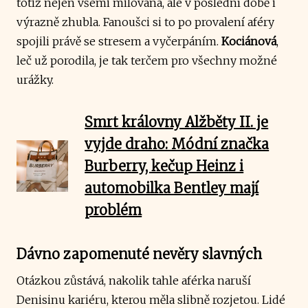
totiž nejen všemi milovaná, ale v poslední době i
výrazně zhubla. Fanoušci si to po provalení aféry
spojili právě se stresem a vyčerpáním.
Kociánová
,
leč už porodila, je tak terčem pro všechny možné
urážky.
Smrt královny Alžběty II. je
vyjde draho: Módní značka
Burberry, kečup Heinz i
automobilka Bentley mají
problém
Dávno zapomenuté nevěry slavných
Otázkou zůstává, nakolik tahle aférka naruší
Denisinu kariéru, kterou měla slibně rozjetou. Lidé