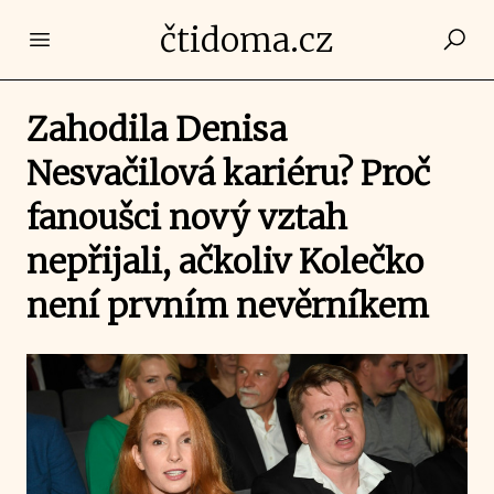
čtidoma.cz
Open main menu
Zahodila Denisa
Nesvačilová kariéru? Proč
fanoušci nový vztah
nepřijali, ačkoliv Kolečko
není prvním nevěrníkem