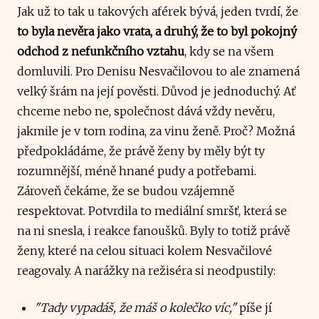
Jak už to tak u takových aférek bývá, jeden tvrdí, že
to byla nevěra jako vrata, a druhý, že to byl pokojný
odchod z nefunkčního vztahu
, kdy se na všem
domluvili. Pro Denisu Nesvačilovou to ale znamená
velký šrám na její pověsti. Důvod je jednoduchý. Ať
chceme nebo ne, společnost dává vždy nevěru,
jakmile je v tom rodina, za vinu ženě. Proč? Možná
předpokládáme, že právě ženy by měly být ty
rozumnější, méně hnané pudy a potřebami.
Zároveň čekáme, že se budou vzájemně
respektovat. Potvrdila to mediální smršť, která se
na ni snesla, i reakce fanoušků. Byly to totiž právě
ženy, které na celou situaci kolem Nesvačilové
reagovaly. A narážky na režiséra si neodpustily:
"Tady vypadáš, že máš o kolečko víc,"
píše jí