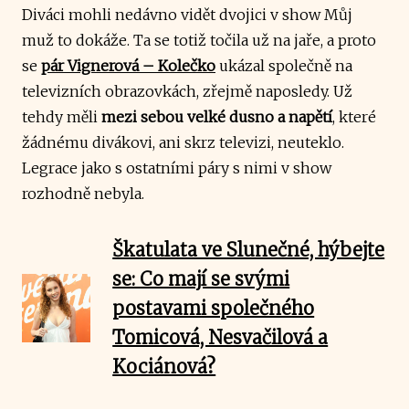
Diváci mohli nedávno vidět dvojici v show Můj
muž to dokáže. Ta se totiž točila už na jaře, a proto
se
pár Vignerová – Kolečko
ukázal společně na
televizních obrazovkách, zřejmě naposledy. Už
tehdy měli
mezi sebou velké dusno a napětí
, které
žádnému divákovi, ani skrz televizi, neuteklo.
Legrace jako s ostatními páry s nimi v show
rozhodně nebyla.
Škatulata ve Slunečné, hýbejte
se: Co mají se svými
postavami společného
Tomicová, Nesvačilová a
Kociánová?