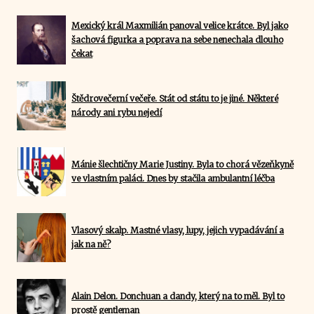
Mexický král Maxmilián panoval velice krátce. Byl jako
šachová figurka a poprava na sebe nenechala dlouho
čekat
Štědrovečerní večeře. Stát od státu to je jiné. Některé
národy ani rybu nejedí
Mánie šlechtičny Marie Justiny. Byla to chorá vězeňkyně
ve vlastním paláci. Dnes by stačila ambulantní léčba
Vlasový skalp. Mastné vlasy, lupy, jejich vypadávání a
jak na ně?
Alain Delon. Donchuan a dandy, který na to měl. Byl to
prostě gentleman