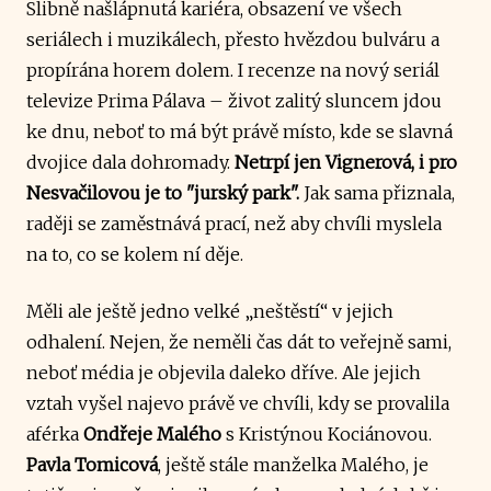
Slibně našlápnutá kariéra, obsazení ve všech
seriálech i muzikálech, přesto hvězdou bulváru a
propírána horem dolem. I recenze na nový seriál
televize Prima Pálava – život zalitý sluncem jdou
ke dnu, neboť to má být právě místo, kde se slavná
dvojice dala dohromady.
Netrpí jen Vignerová, i pro
Nesvačilovou je to "jurský park".
Jak sama přiznala,
raději se zaměstnává prací, než aby chvíli myslela
na to, co se kolem ní děje.
Měli ale ještě jedno velké „neštěstí“ v jejich
odhalení. Nejen, že neměli čas dát to veřejně sami,
neboť média je objevila daleko dříve. Ale jejich
vztah vyšel najevo právě ve chvíli, kdy se provalila
aférka
Ondřeje Malého
s Kristýnou Kociánovou.
Pavla Tomicová
, ještě stále manželka Malého, je