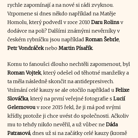
rychle zapomínají a na nové si rádi zvyknou.
Vzpomene si dnes někdo například na Matěje
Homolu, který podvedl v roce 2010
Daru Rolins
v
dodávce na poli? Dalšími známými nevěrníky v
českém rybníčku jsou například
Roman Šebrle
,
Petr Vondráček
nebo
Martin Písařík
.
Komu to fanoušci dlouho nechtěli zapomenout, byl
Roman Vojtek
, který odešel od těhotné manželky a
ta měla následně skončit na antidepresivech.
Vnímání celé kauzy se ale otočilo například u
Felixe
Slováčka
, který na první veřejné fotografie s
Lucií
Gelemovou
v roce 2015 řekl, že ji má pod svými
křídly, protože ji chce uvést do společnosti. Ačkoliv
mu to tehdy nikdo nevěřil, a už vůbec ne
Dáda
Patrasová
, dnes už si na začátky celé kauzy (kromě