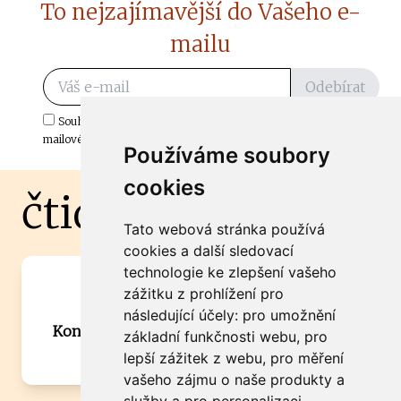
To nejzajímavější do Vašeho e-
mailu
Odebírat
Souhlasím s odběrem důležitých zpráv ze ČtiDoma.cz do mé e-
mailové schránky.
Používáme soubory
cookies
čtidoma.cz
Tato webová stránka používá
cookies a další sledovací
technologie ke zlepšení vašeho
Máte zajímavou informaci? Chcete
zážitku z prohlížení pro
spolupracovat?
následující účely:
pro umožnění
Kontaktujte šéfredaktora Martina Chalupu:
základní funkčnosti webu
,
pro
chalupa@ctidoma.cz
lepší zážitek z webu
,
pro měření
vašeho zájmu o naše produkty a