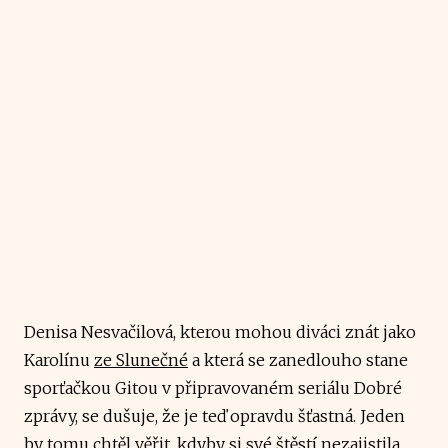
Denisa Nesvačilová, kterou mohou diváci znát jako
Karolínu
ze Slunečné
a která se zanedlouho stane
sporťačkou Gitou v připravovaném seriálu Dobré
zprávy, se dušuje, že je teď opravdu šťastná. Jeden
by tomu chtěl věřit, kdyby si své štěstí nezajistila