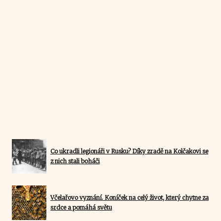
Co ukradli legionáři v Rusku? Díky zradě na Kolčakovi se
z nich stali boháči
Včelařovo vyznání. Koníček na celý život, který chytne za
srdce a pomáhá světu