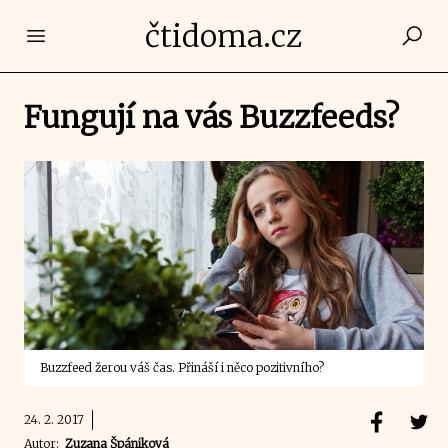
čtidoma.cz
Open main menu
Fungují na vás Buzzfeeds?
Buzzfeed žerou váš čas. Přináší i něco pozitivního?
24. 2. 2017
Autor:
Zuzana Špániková