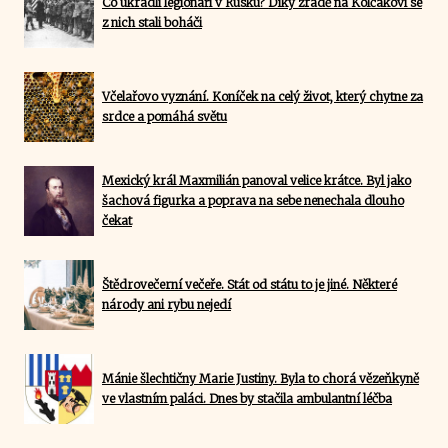
Co ukradli legionáři v Rusku? Díky zradě na Kolčakovi se
z nich stali boháči
Včelařovo vyznání. Koníček na celý život, který chytne za
srdce a pomáhá světu
Mexický král Maxmilián panoval velice krátce. Byl jako
šachová figurka a poprava na sebe nenechala dlouho
čekat
Štědrovečerní večeře. Stát od státu to je jiné. Některé
národy ani rybu nejedí
Mánie šlechtičny Marie Justiny. Byla to chorá vězeňkyně
ve vlastním paláci. Dnes by stačila ambulantní léčba