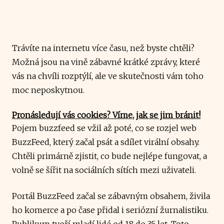
Trávíte na internetu více času, než byste chtěli?
Možná jsou na vině zábavné krátké zprávy, které
vás na chvíli rozptýlí, ale ve skutečnosti vám toho
moc neposkytnou.
Pronásledují vás cookies? Víme, jak se jim bránit!
Pojem buzzfeed se vžil až poté, co se rozjel web
BuzzFeed, který začal psát a sdílet virální obsahy.
Chtěli primárně zjistit, co bude nejlépe fungovat, a
volně se šířit na sociálních sítích mezi uživateli.
Portál BuzzFeed začal se zábavným obsahem, živila
ho komerce a po čase přidal i seriózní žurnalistiku.
Publikum tvoří mladí lidé od 18 do 35 let. Toto