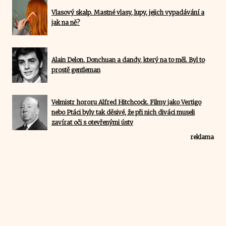
Vlasový skalp. Mastné vlasy, lupy, jejich vypadávání a
jak na ně?
Alain Delon. Donchuan a dandy, který na to měl. Byl to
prostě gentleman
Velmistr hororu Alfred Hitchcock. Filmy jako Vertigo
nebo Ptáci byly tak děsivé, že při nich diváci museli
zavírat oči s otevřenými ústy
reklama