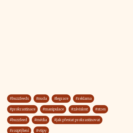
#buzzfeeds
#nuda
#legrace
#reklama
#prokrastinace
#manipulace
#závislost
#stres
#buzzfeed
#média
#jak přestat prokrastinovat
#rozptýlení
#vtipy