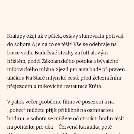
Kralupy ožijí už v pátek, oslavy slunovratu potrvají
do soboty. A je na co se těšit! Vše se odehraje na
louce vedle Budečské stezky za fotbalovým
hřištěm, podél Zákolanského potoka a bývalého
mikovického mlýna. Sjezd pro auta bude připraven
uličkou Na Staré mlýnské cestě před železničním
přejezdem u mikovické restaurace Kréta.
V pátek večer proběhne filmové posezení a na
„pokec“ můžete přijít přibližně na osmnáctou
hodinu. V sobotu se můžete od čtrnácti hodin těšit
na pohádku pro děti - Červená Karkulka, poté