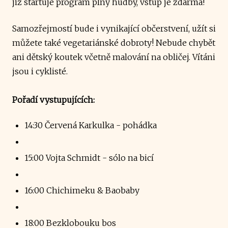
již startuje program plný hudby, vstup je zdarma!
Samozřejmostí bude i vynikající občerstvení, užít si
můžete také vegetariánské dobroty! Nebude chybět
ani dětský koutek včetně malování na obličej. Vítáni
jsou i cyklisté.
Pořadí vystupujících:
14:30 Červená Karkulka - pohádka
15:00 Vojta Schmidt - sólo na bicí
16:00 Chichimeku & Baobaby
18:00 Bezklobouku bos