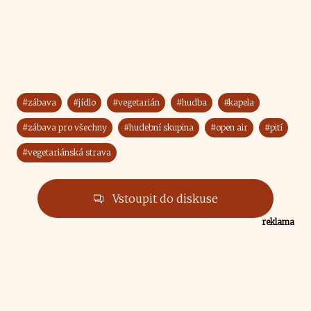
#zábava
#jídlo
#vegetarián
#hudba
#kapela
#zábava pro všechny
#hudební skupina
#open air
#pití
#vegetariánská strava
Vstoupit do diskuse
reklama