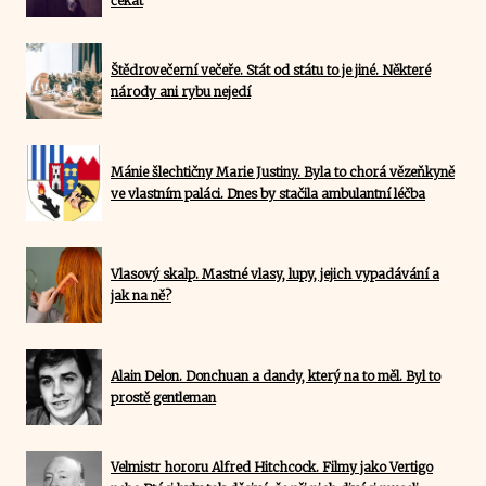
čekat
Štědrovečerní večeře. Stát od státu to je jiné. Některé
národy ani rybu nejedí
Mánie šlechtičny Marie Justiny. Byla to chorá vězeňkyně
ve vlastním paláci. Dnes by stačila ambulantní léčba
Vlasový skalp. Mastné vlasy, lupy, jejich vypadávání a
jak na ně?
Alain Delon. Donchuan a dandy, který na to měl. Byl to
prostě gentleman
Velmistr hororu Alfred Hitchcock. Filmy jako Vertigo