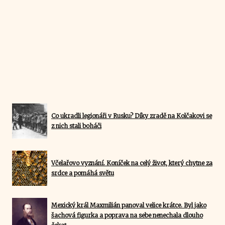
Co ukradli legionáři v Rusku? Díky zradě na Kolčakovi se
z nich stali boháči
Včelařovo vyznání. Koníček na celý život, který chytne za
srdce a pomáhá světu
Mexický král Maxmilián panoval velice krátce. Byl jako
šachová figurka a poprava na sebe nenechala dlouho