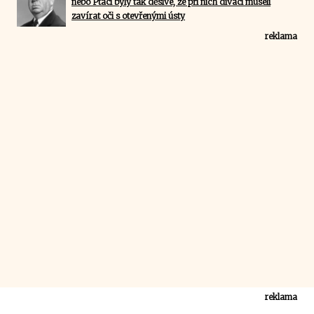
nebo Ptáci byly tak děsivé, že při nich diváci museli
zavírat oči s otevřenými ústy
reklama
reklama