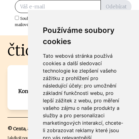
Odebírat
Souhlasím s odběrem důležitých zpráv ze ČtiDoma.cz do mé e-
mailové schránky.
Používáme soubory
cookies
čtidoma.cz
Tato webová stránka používá
cookies a další sledovací
technologie ke zlepšení vašeho
Máte zajímavou informaci? Chcete
zážitku z prohlížení pro
spolupracovat?
následující účely:
pro umožnění
Kontaktujte šéfredaktora Martina Chalupu:
základní funkčnosti webu
,
pro
chalupa@ctidoma.cz
lepší zážitek z webu
,
pro měření
vašeho zájmu o naše produkty a
služby a pro personalizaci
marketingových interakcí
,
chcete-
© Centa, a.s.
li zobrazovat reklamy které jsou
pro vás relevantnější
.
Jakékoli použití obsahu včetně převzetí, šíření či dalšího užití a