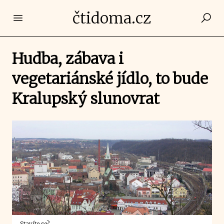
čtidoma.cz
Open main menu
Hudba, zábava i
vegetariánské jídlo, to bude
Kralupský slunovrat
Stavíte se?