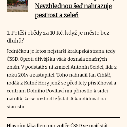
Nevzhlednou šeď nahrazuje
pestrost a zeleň
1. Potěší obědy za 10 Kč, když je město bez
dluhů?
Jedničkou je letos nejstarší kralupská strana, tedy
ČSSD. Oproti dřívějšku však doznala značných
změn. V podstatě z ní zmizel Antonín Seidel, lídr z
roku 2014 a zastupitel. Toho nahradil Jan Cihlář,
rodák z Kutné Hory, jenž se před lety přistěhoval a
centrum Dolního Povltaví mu přirostlo k srdci
natolik, že se rozhodl zůstat. A kandidovat na
starostu.
Hlavním lákadlem pro voliče ČSSD se mají stát