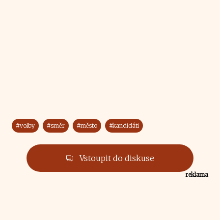
#volby
#směr
#město
#kandidáti
Vstoupit do diskuse
reklama