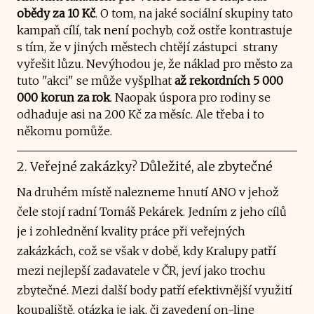
obědy za 10 Kč
. O tom, na jaké sociální skupiny tato
kampaň cílí, tak není pochyb, což ostře kontrastuje
s tím, že v jiných městech chtějí zástupci strany
vyřešit lůzu. Nevýhodou je, že náklad pro město za
tuto "akci" se může vyšplhat
až rekordních 5 000
000 korun za rok
. Naopak úspora pro rodiny se
odhaduje asi na 200 Kč za měsíc. Ale třeba i to
někomu pomůže.
2. Veřejné zakázky? Důležité, ale zbytečné
Na druhém místě nalezneme hnutí ANO v jehož
čele stojí radní Tomáš Pekárek. Jedním z jeho cílů
je i zohlednění kvality práce při veřejných
zakázkách, což se však v době, kdy Kralupy patří
mezi nejlepší zadavatele v ČR, jeví jako trochu
zbytečné. Mezi další body patří efektivnější využití
koupaliště, otázka je jak, či zavedení on-line