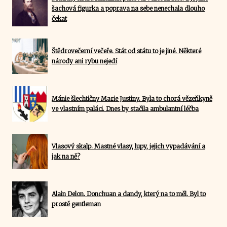
šachová figurka a poprava na sebe nenechala dlouho
čekat
Štědrovečerní večeře. Stát od státu to je jiné. Některé
národy ani rybu nejedí
Mánie šlechtičny Marie Justiny. Byla to chorá vězeňkyně
ve vlastním paláci. Dnes by stačila ambulantní léčba
Vlasový skalp. Mastné vlasy, lupy, jejich vypadávání a
jak na ně?
Alain Delon. Donchuan a dandy, který na to měl. Byl to
prostě gentleman