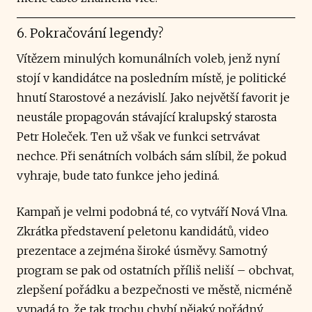
6. Pokračování legendy?
Vítězem minulých komunálních voleb, jenž nyní
stojí v kandidátce na posledním místě, je politické
hnutí Starostové a nezávislí. Jako největší favorit je
neustále propagován stávající kralupský starosta
Petr Holeček. Ten už však ve funkci setrvávat
nechce. Při senátních volbách sám slíbil, že pokud
vyhraje, bude tato funkce jeho jediná.
Kampaň je velmi podobná té, co vytváří Nová Vlna.
Zkrátka představení peletonu kandidátů, video
prezentace a zejména široké úsměvy. Samotný
program se pak od ostatních příliš neliší – obchvat,
zlepšení pořádku a bezpečnosti ve městě, nicméně
vypadá to, že tak trochu chybí nějaký pořádný