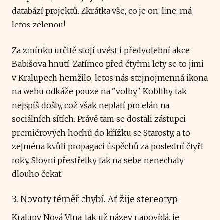
databází projektů. Zkrátka vše, co je on-line, má
letos zelenou!
Za zmínku určitě stojí uvést i předvolební akce
Babišova hnutí. Zatímco před čtyřmi lety se to jimi
v Kralupech hemžilo, letos nás stejnojmenná ikona
na webu odkáže pouze na "volby". Koblihy tak
nejspíš došly, což však neplatí pro elán na
sociálních sítích. Právě tam se dostali zástupci
premiérových hochů do křížku se Starosty, a to
zejména kvůli propagaci úspěchů za poslední čtyři
roky. Slovní přestřelky tak na sebe nenechaly
dlouho čekat.
3. Novoty téměř chybí. Ať žije stereotyp
Kralupy Nová Vlna, jak už název napovídá, je