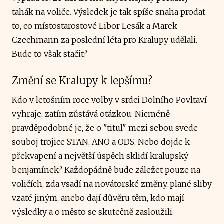
tahák na voliče. Výsledek je tak spíše snaha prodat
to, co místostarostové Libor Lesák a Marek
Czechmann za poslední léta pro Kralupy udělali.
Bude to však stačit?
Změní se Kralupy k lepšímu?
Kdo v letošním roce volby v srdci Dolního Povltaví
vyhraje, zatím zůstává otázkou. Nicméně
pravděpodobné je, že o "titul" mezi sebou svede
souboj trojice STAN, ANO a ODS. Nebo dojde k
překvapení a největší úspěch sklidí kralupský
benjamínek? Každopádně bude záležet pouze na
voličích, zda vsadí na novátorské změny, plané sliby
vzaté jiným, anebo dají důvěru těm, kdo mají
výsledky a o město se skutečně zasloužili.