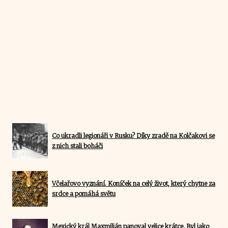
Co ukradli legionáři v Rusku? Díky zradě na Kolčakovi se
z nich stali boháči
Včelařovo vyznání. Koníček na celý život, který chytne za
srdce a pomáhá světu
Mexický král Maxmilián panoval velice krátce. Byl jako