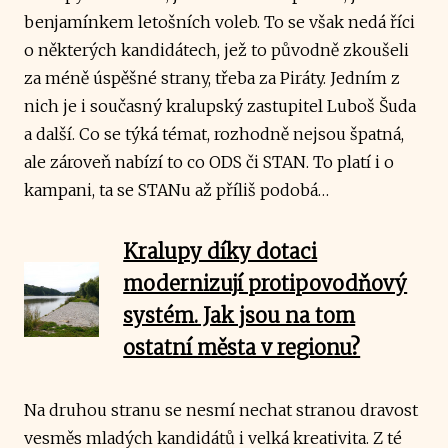
benjamínkem letošních voleb. To se však nedá říci
o některých kandidátech, jež to původně zkoušeli
za méně úspěšné strany, třeba za Piráty. Jedním z
nich je i současný kralupský zastupitel Luboš Šuda
a další. Co se týká témat, rozhodně nejsou špatná,
ale zároveň nabízí to co ODS či STAN. To platí i o
kampani, ta se STANu až příliš podobá…
Kralupy díky dotaci
modernizují protipovodňový
systém. Jak jsou na tom
ostatní města v regionu?
Na druhou stranu se nesmí nechat stranou dravost
vesměs mladých kandidátů i velká kreativita. Z té