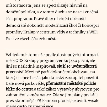
místostarosta, jenž se specializuje hlavně na
dotační politiku, a v tomto duchu se nese i značná
část programu. Právě díky ní chtějí občanští
demokraté dokončit modernizaci škol či koncepci
proměny Kralup v centrum vědy a techniky s WiFi
Free ve všech částech města.
Vzhledem k tomu, že podle dostupných informací
měla ODS Kralupy program venku jako první, ale
jiní se následně inspirovali,
sluší se uvést některá
prvenství
. Mezi ně patří dokončení obchvatu, na
který si chce Lesák jako krajský zastupitel posvítit.
Dále nová parkoviště
, přemístění městské policie
blíže do centra
a také zákaz výstavby ubytoven pro
zahraniční zaměstnance. Zda se jim plány podaří i
přes skromnější FB kampaň prodat, se uvidí. Avšak
méně často znamená více.