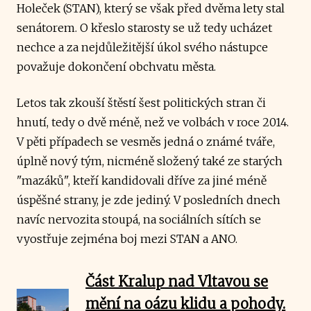
Holeček (STAN), který se však před dvěma lety stal
senátorem. O křeslo starosty se už tedy ucházet
nechce a za nejdůležitější úkol svého nástupce
považuje dokončení obchvatu města.
Letos tak zkouší štěstí šest politických stran či
hnutí, tedy o dvě méně, než ve volbách v roce 2014.
V pěti případech se vesměs jedná o známé tváře,
úplně nový tým, nicméně složený také ze starých
"mazáků", kteří kandidovali dříve za jiné méně
úspěšné strany, je zde jediný. V posledních dnech
navíc nervozita stoupá, na sociálních sítích se
vyostřuje zejména boj mezi STAN a ANO.
Část Kralup nad Vltavou se
mění na oázu klidu a pohody.