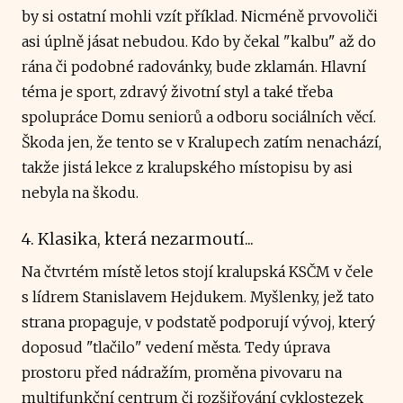
by si ostatní mohli vzít příklad. Nicméně prvovoliči
asi úplně jásat nebudou. Kdo by čekal "kalbu" až do
rána či podobné radovánky, bude zklamán. Hlavní
téma je sport, zdravý životní styl a také třeba
spolupráce Domu seniorů a odboru sociálních věcí.
Škoda jen, že tento se v Kralupech zatím nenachází,
takže jistá lekce z kralupského místopisu by asi
nebyla na škodu.
4. Klasika, která nezarmoutí...
Na čtvrtém místě letos stojí kralupská KSČM v čele
s lídrem Stanislavem Hejdukem. Myšlenky, jež tato
strana propaguje, v podstatě podporují vývoj, který
doposud "tlačilo" vedení města. Tedy úprava
prostoru před nádražím, proměna pivovaru na
multifunkční centrum či rozšiřování cyklostezek