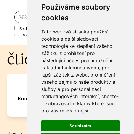
mailu
Používáme soubory
cookies
Odebírat
Souhlasím s odběrem důležitých zpráv ze ČtiDoma.cz do mé e-
Tato webová stránka používá
mailové schránky.
cookies a další sledovací
technologie ke zlepšení vašeho
čtidoma.cz
zážitku z prohlížení pro
následující účely:
pro umožnění
základní funkčnosti webu
,
pro
lepší zážitek z webu
,
pro měření
vašeho zájmu o naše produkty a
Máte zajímavou informaci? Chcete
služby a pro personalizaci
spolupracovat?
marketingových interakcí
,
chcete-
Kontaktujte šéfredaktora Martina Chalupu:
li zobrazovat reklamy které jsou
chalupa@ctidoma.cz
pro vás relevantnější
.
Souhlasím