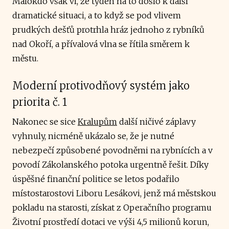
Málokdo však ví, že týden na to došlo k další
dramatické situaci, a to když se pod vlivem
prudkých dešťů protrhla hráz jednoho z rybníků
nad Okoří, a přívalová vlna se řítila směrem k
městu.
Moderní protivodňový systém jako
priorita č. 1
Nakonec se sice
Kralupům
další ničivé záplavy
vyhnuly, nicméně ukázalo se, že je nutné
nebezpečí způsobené povodněmi na rybnících a v
povodí Zákolanského potoka urgentně řešit. Díky
úspěšné finanční politice se letos podařilo
místostarostovi Liboru Lesákovi, jenž má městskou
pokladu na starosti, získat z Operačního programu
Životní prostředí dotaci ve výši 4,5 milionů korun,