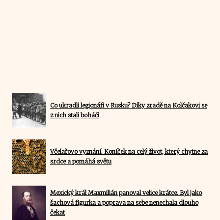
Co ukradli legionáři v Rusku? Díky zradě na Kolčakovi se
z nich stali boháči
Včelařovo vyznání. Koníček na celý život, který chytne za
srdce a pomáhá světu
Mexický král Maxmilián panoval velice krátce. Byl jako
šachová figurka a poprava na sebe nenechala dlouho
čekat