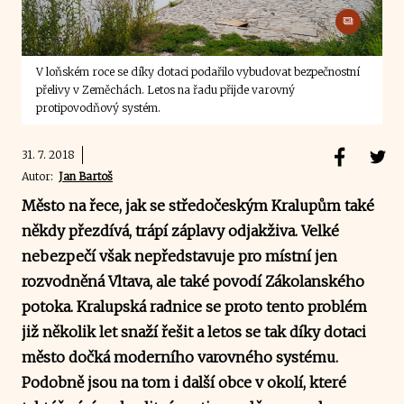
V loňském roce se díky dotaci podařilo vybudovat bezpečnostní
přelivy v Zeměchách. Letos na řadu přijde varovný
protipovodňový systém.
31. 7. 2018
Autor:
Jan Bartoš
Město na řece, jak se středočeským Kralupům také
někdy přezdívá, trápí záplavy odjakživa. Velké
nebezpečí však nepředstavuje pro místní jen
rozvodněná Vltava, ale také povodí Zákolanského
potoka. Kralupská radnice se proto tento problém
již několik let snaží řešit a letos se tak díky dotaci
město dočká moderního varovného systému.
Podobně jsou na tom i další obce v okolí, které