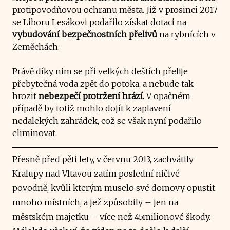
protipovodňovou ochranu města. Již v prosinci 2017
se Liboru Lesákovi podařilo získat dotaci na
vybudování bezpečnostních přelivů
na rybnících v
Zeměchách.
Právě díky nim se při velkých deštích přelije
přebytečná voda zpět do potoka, a nebude tak
hrozit
nebezpečí protržení hrází.
V opačném
případě by totiž mohlo dojít k zaplavení
nedalekých zahrádek, což se však nyní podařilo
eliminovat.
Přesně před pěti lety, v červnu 2013, zachvátily
Kralupy nad Vltavou zatím poslední ničivé
povodně, kvůli kterým muselo své domovy opustit
mnoho místních
, a jež způsobily – jen na
městském majetku – více než 45milionové škody.