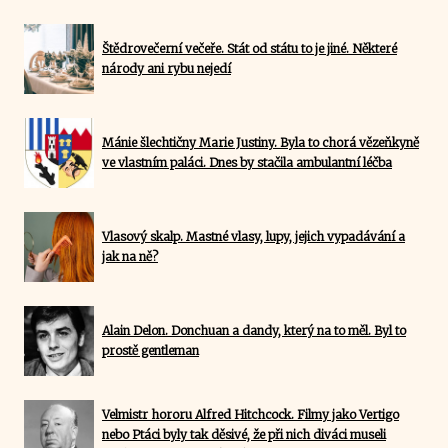
Štědrovečerní večeře. Stát od státu to je jiné. Některé
národy ani rybu nejedí
Mánie šlechtičny Marie Justiny. Byla to chorá vězeňkyně
ve vlastním paláci. Dnes by stačila ambulantní léčba
Vlasový skalp. Mastné vlasy, lupy, jejich vypadávání a
jak na ně?
Alain Delon. Donchuan a dandy, který na to měl. Byl to
prostě gentleman
Velmistr hororu Alfred Hitchcock. Filmy jako Vertigo
nebo Ptáci byly tak děsivé, že při nich diváci museli