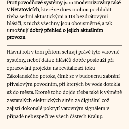
Protipovodňové systémy
jsou
modernizovány také
v Neratovicích
, které se dnes mohou pochlubit
třeba sedmi aktustickými a 118 bezdrátovými
hlásiči, z nichž všechny jsou obousměrné, a tak
umožňují
dobrý přehled o jejich aktuálním
provozu
.
Hlavní roli v tom přitom sehrají právě tyto varovné
systémy, neboť data z hlásičů dobře poslouží při
zpracování projektu na revitalizaci toku
Zákolanského potoka, čímž se v budoucnu zabrání
přívalovým povodním, při kterých by voda dotekla
až do města. Kromě toho dojde třeba také k výměně
zastaralých elektrických sirén za digitální, což
zajistí dokonalé pokrytí varovným signálem v
případě nebezpečí ve všech částech Kralup.