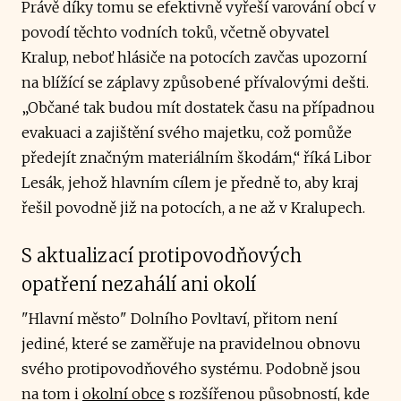
Právě díky tomu se efektivně vyřeší varování obcí v
povodí těchto vodních toků, včetně obyvatel
Kralup, neboť hlásiče na potocích zavčas upozorní
na blížící se záplavy způsobené přívalovými dešti.
„Občané tak budou mít dostatek času na případnou
evakuaci a zajištění svého majetku, což pomůže
předejít značným materiálním škodám,“ říká Libor
Lesák, jehož hlavním cílem je předně to, aby kraj
řešil povodně již na potocích, a ne až v Kralupech.
S aktualizací protipovodňových
opatření nezahálí ani okolí
"Hlavní město" Dolního Povltaví, přitom není
jediné, které se zaměřuje na pravidelnou obnovu
svého protipovodňového systému. Podobně jsou
na tom i
okolní obce
s rozšířenou působností, kde