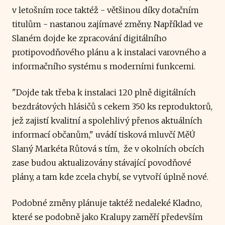
v letošním roce taktéž - většinou díky dotačním
titulům - nastanou zajímavé změny. Například ve
Slaném dojde ke zpracování digitálního
protipovodňového plánu a k instalaci varovného a
informačního systému s moderními funkcemi.
"Dojde tak třeba k instalaci 120 plně digitálních
bezdrátových hlásičů s cekem 350 ks reproduktorů,
jež zajistí kvalitní a spolehlivý přenos aktuálních
informací občanům," uvádí tisková mluvčí MěÚ
Slaný Markéta Růtová s tím, že v okolních obcích
zase budou aktualizovány stávající povodňové
plány, a tam kde zcela chybí, se vytvoří úplně nové.
Podobné změny plánuje taktéž nedaleké Kladno,
které se podobně jako Kralupy zaměří především