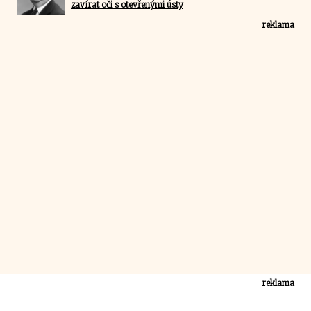
zavírat oči s otevřenými ústy
reklama
reklama