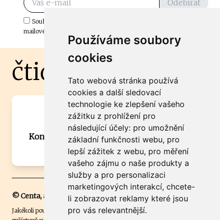
Odebírat
Souhlasím s odběrem důležitých zpráv ze ČtiDoma.cz do mé e-
mailové schránky.
Používáme soubory
cookies
čtidoma.cz
Tato webová stránka používá
cookies a další sledovací
technologie ke zlepšení vašeho
Máte zajímavou informaci? Chcete
zážitku z prohlížení pro
spolupracovat?
následující účely:
pro umožnění
Kontaktujte šéfredaktora Martina Chalupu:
základní funkčnosti webu
,
pro
chalupa@ctidoma.cz
lepší zážitek z webu
,
pro měření
vašeho zájmu o naše produkty a
služby a pro personalizaci
marketingových interakcí
,
chcete-
© Centa, a.s.
li zobrazovat reklamy které jsou
pro vás relevantnější
.
Jakékoli použití obsahu včetně převzetí, šíření či dalšího užití a