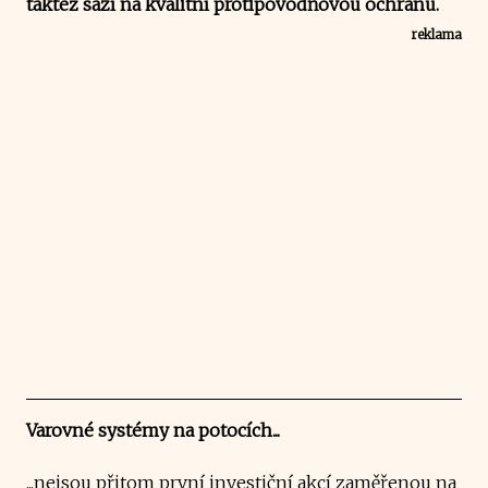
taktéž sází na kvalitní protipovodňovou ochranu.
reklama
Varovné systémy na potocích...
...nejsou přitom první investiční akcí zaměřenou na