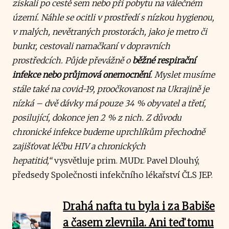
získali po cestě sem nebo při pobytu na válečném
území. Náhle se ocitli v prostředí s nízkou hygienou,
v malých, nevětraných prostorách, jako je metro či
bunkr, cestovali namačkaní v dopravních
prostředcích. Půjde převážně o
běžné respirační
infekce nebo průjmová onemocnění
. Myslet musíme
stále také na covid-19, proočkovanost na Ukrajině je
nízká – dvě dávky má pouze 34 % obyvatel a třetí,
posilující, dokonce jen 2 % z nich. Z důvodu
chronické infekce budeme uprchlíkům přechodně
zajišťovat léčbu HIV a chronických
hepatitid,“
vysvětluje prim. MUDr. Pavel Dlouhý,
předsedy Společnosti infekčního lékařství ČLS JEP.
Drahá nafta tu byla i za Babiše
a časem zlevnila. Ani teď tomu