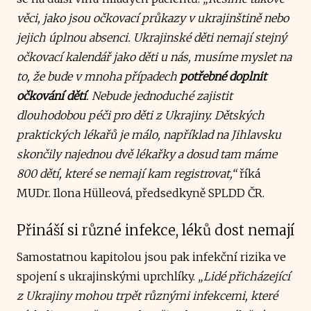
věci, jako jsou očkovací průkazy v ukrajinštině nebo
jejich úplnou absenci. Ukrajinské děti nemají stejný
očkovací kalendář jako děti u nás, musíme myslet na
to, že bude v mnoha případech
potřebné doplnit
očkování dětí
. Nebude jednoduché zajistit
dlouhodobou péči pro děti z Ukrajiny. Dětských
praktických lékařů je málo, například na Jihlavsku
skončily najednou dvě lékařky a dosud tam máme
800 dětí, které se nemají kam registrovat,“
říká
MUDr. Ilona Hülleová, předsedkyně SPLDD ČR.
Přináší si různé infekce, léků dost nemají
Samostatnou kapitolou jsou pak infekční rizika ve
spojení s ukrajinskými uprchlíky.
„Lidé přicházející
z Ukrajiny mohou trpět různými infekcemi, které