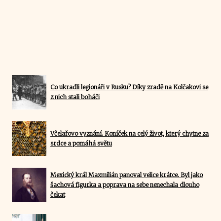
Co ukradli legionáři v Rusku? Díky zradě na Kolčakovi se
z nich stali boháči
Včelařovo vyznání. Koníček na celý život, který chytne za
srdce a pomáhá světu
Mexický král Maxmilián panoval velice krátce. Byl jako
šachová figurka a poprava na sebe nenechala dlouho
čekat