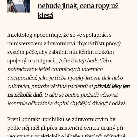
nebude jinak, cena ropy už
klesá
Infektolog upozorňuje, že se ve spolupráci s
ministerstvem zdravotnictví chystá třístupňový
systém péče, aby zabránil infekčním rizikům
spojeným s migrací.
„Ještě častěji bude třeba
pokračovat v léčbě chronických interních
onemocnění, jako je třeba vysoký krevní tlak nebo
cukrovka, protože většina pacientů si
přiváží léky jen
na několik dnů
. U dětí se budou pediatři věnovat
kontrole očkování a doplní chybějící dávky,“
dodává.
První kontakt uprchlíků se zdravotnictvím by
podle něj měl jít přes asistenční centra, druhý při
registraci u praktického lékaře a třetí při případné