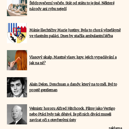
Štědrovečerní večeře. Stát od státu to je jiné. Některé
národy ani rybu nejedí
Mánie šlechtičny Marie Justiny. Byla to chorá vězeňkyně
ve vlastním paláci. Dnes by stačila ambulantní léčba
Vlasový skalp. Mastné vlasy, lupy, jejich vypadávání a
jak na ně?
Alain Delon. Donchuan a dandy, který na to měl. Byl to
prostě gentleman
Velmistr hororu Alfred Hitchcock. Filmy jako Vertigo
nebo Ptáci byly tak děsivé, že při nich diváci museli
zavírat oči s otevřenými ústy
reklama