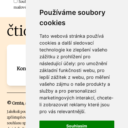
Souhlasím s odběrem důležitých zpráv ze ČtiDoma.cz do mé e-
mailové schránky.
Používáme soubory
cookies
čtidoma.cz
Tato webová stránka používá
cookies a další sledovací
technologie ke zlepšení vašeho
Máte zajímavou informaci? Chcete
zážitku z prohlížení pro
spolupracovat?
následující účely:
pro umožnění
Kontaktujte šéfredaktora Martina Chalupu:
základní funkčnosti webu
,
pro
chalupa@ctidoma.cz
lepší zážitek z webu
,
pro měření
vašeho zájmu o naše produkty a
služby a pro personalizaci
marketingových interakcí
,
chcete-
© Centa, a.s.
li zobrazovat reklamy které jsou
pro vás relevantnější
.
Jakékoli použití obsahu včetně převzetí, šíření či dalšího užití a
zpřístupňování textových či obrazových materiálů bez písemného
souhlasu společnosti Centa,a.s. je zakázáno. Čtenář svým přihlášením
Souhlasím