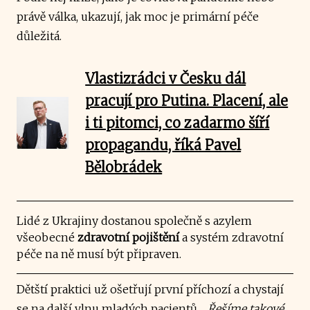
právě válka, ukazují, jak moc je primární péče
důležitá.
Vlastizrádci v Česku dál
pracují pro Putina. Placení, ale
i ti pitomci, co zadarmo šíří
propagandu, říká Pavel
Bělobrádek
Lidé z Ukrajiny dostanou společně s azylem
všeobecné
zdravotní pojištění
a systém zdravotní
péče na ně musí být připraven.
Dětští praktici už ošetřují první příchozí a chystají
se na další vlnu mladých pacientů.
„Řešíme takové