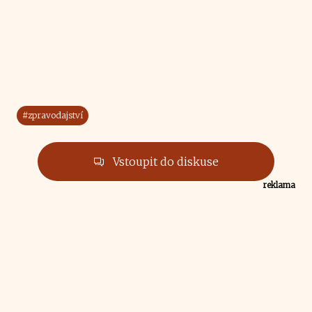
#zpravodajství
Vstoupit do diskuse
reklama