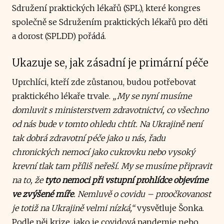
Sdružení praktických lékařů (SPL), které kongres
společně se Sdružením praktických lékařů pro děti
a dorost (SPLDD) pořádá.
Ukazuje se, jak zásadní je primární péče
Uprchlíci, kteří zde zůstanou, budou potřebovat
praktického lékaře trvale.
„My se nyní musíme
domluvit s ministerstvem zdravotnictví, co všechno
od nás bude v tomto ohledu chtít. Na Ukrajině není
tak dobrá zdravotní péče jako u nás, řadu
chronických nemocí jako cukrovku nebo vysoký
krevní tlak tam příliš neřeší. My se musíme připravit
na to, že
tyto nemoci při vstupní prohlídce objevíme
ve zvýšené míře
. Nemluvě o covidu – proočkovanost
je totiž na Ukrajině velmi nízká,“
vysvětluje Šonka.
Podle něj krize, jako je covidová pandemie nebo