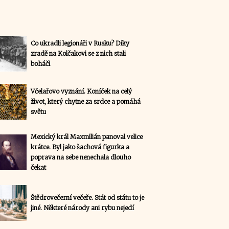
Co ukradli legionáři v Rusku? Díky
zradě na Kolčakovi se z nich stali
boháči
Včelařovo vyznání. Koníček na celý
život, který chytne za srdce a pomáhá
světu
Mexický král Maxmilián panoval velice
krátce. Byl jako šachová figurka a
poprava na sebe nenechala dlouho
čekat
Štědrovečerní večeře. Stát od státu to je
jiné. Některé národy ani rybu nejedí