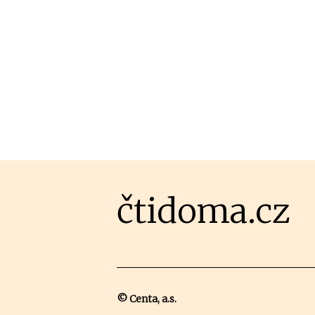
čtidoma.cz
© Centa, a.s.