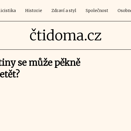
icistika
Historie
Zdraví a styl
Společnost
Osobn
čtidoma.cz
tiny se může pěkně
etět?