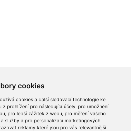
ci? Chcete spolupracovat?
bory cookies
tina Chalupu:
chalupa@ctidoma.cz
užívá cookies a další sledovací technologie ke
 z prohlížení pro následující účely:
pro umožnění
ebu
,
pro lepší zážitek z webu
,
pro měření vašeho
a služby a pro personalizaci marketingových
razovat reklamy které jsou pro vás relevantnější
.