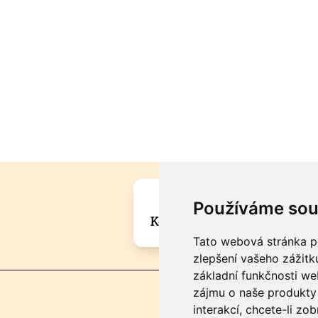
Máte zajímavou informa
Používáme sou
Kontaktujte šéfredaktora Mar
Tato webová stránka po
zlepšení vašeho zážitku
základní funkčnosti w
zájmu o naše produkty 
interakcí
,
chcete-li zob