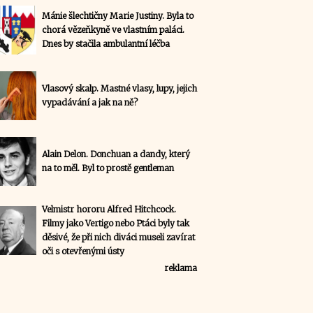
Mánie šlechtičny Marie Justiny. Byla to
chorá vězeňkyně ve vlastním paláci.
Dnes by stačila ambulantní léčba
Vlasový skalp. Mastné vlasy, lupy, jejich
vypadávání a jak na ně?
Alain Delon. Donchuan a dandy, který
na to měl. Byl to prostě gentleman
Velmistr hororu Alfred Hitchcock.
Filmy jako Vertigo nebo Ptáci byly tak
děsivé, že při nich diváci museli zavírat
oči s otevřenými ústy
reklama