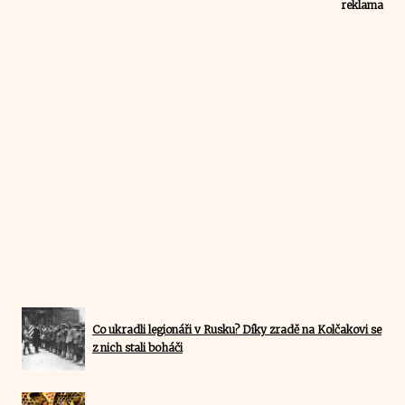
reklama
Co ukradli legionáři v Rusku? Díky zradě na Kolčakovi se
z nich stali boháči