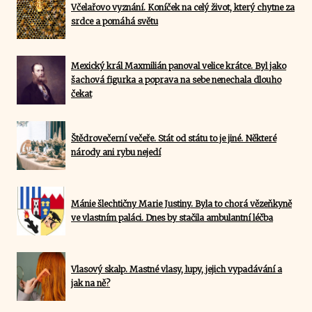
Včelařovo vyznání. Koníček na celý život, který chytne za
srdce a pomáhá světu
Mexický král Maxmilián panoval velice krátce. Byl jako
šachová figurka a poprava na sebe nenechala dlouho
čekat
Štědrovečerní večeře. Stát od státu to je jiné. Některé
národy ani rybu nejedí
Mánie šlechtičny Marie Justiny. Byla to chorá vězeňkyně
ve vlastním paláci. Dnes by stačila ambulantní léčba
Vlasový skalp. Mastné vlasy, lupy, jejich vypadávání a
jak na ně?