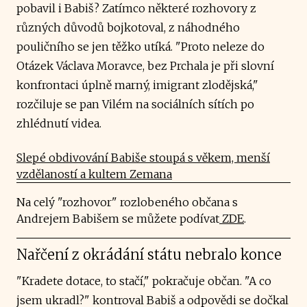
pobavil i Babiš? Zatímco některé rozhovory z
různých důvodů bojkotoval, z náhodného
pouličního se jen těžko utíká. "Proto neleze do
Otázek Václava Moravce, bez Prchala je při slovní
konfrontaci úplně marný, imigrant zlodějská,"
rozčiluje se pan Vilém na sociálních sítích po
zhlédnutí videa.
Slepé obdivování Babiše stoupá s věkem, menší
vzdělaností a kultem Zemana
Na celý "rozhovor" rozlobeného občana s
Andrejem Babišem se můžete podívat
ZDE
.
Nařčení z okrádání státu nebralo konce
"Kradete dotace, to stačí," pokračuje občan. "A co
jsem ukradl?" kontroval Babiš a odpovědi se dočkal