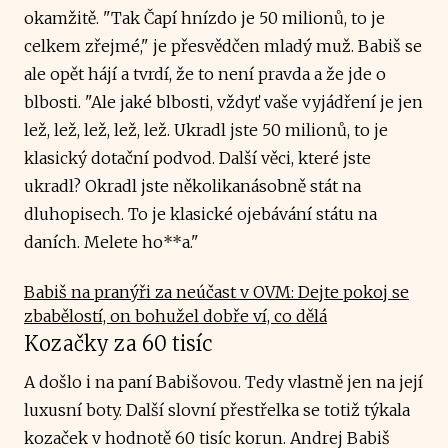
okamžitě. "Tak Čapí hnízdo je 50 milionů, to je
celkem zřejmé," je přesvědčen mladý muž. Babiš se
ale opět hájí a tvrdí, že to není pravda a že jde o
blbosti. "Ale jaké blbosti, vždyť vaše vyjádření je jen
lež, lež, lež, lež, lež. Ukradl jste 50 milionů, to je
klasický dotační podvod. Další věci, které jste
ukradl? Okradl jste několikanásobně stát na
dluhopisech. To je klasické ojebávání státu na
daních. Melete ho**a."
Babiš na pranýři za neúčast v OVM: Dejte pokoj se
zbabělostí, on bohužel dobře ví, co dělá
Kozačky za 60 tisíc
A došlo i na paní Babišovou. Tedy vlastně jen na její
luxusní boty. Další slovní přestřelka se totiž týkala
kozaček v hodnotě 60 tisíc korun. Andrej Babiš