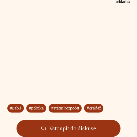
reklama
#Babiš
#politika
#státní rozpočet
#krádež
Vstoupit do diskuse