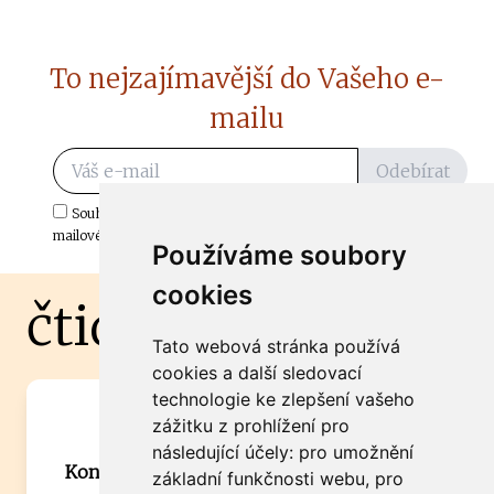
To nejzajímavější do Vašeho e-
mailu
Odebírat
Souhlasím s odběrem důležitých zpráv ze ČtiDoma.cz do mé e-
mailové schránky.
Používáme soubory
cookies
čtidoma.cz
Tato webová stránka používá
cookies a další sledovací
technologie ke zlepšení vašeho
Máte zajímavou informaci? Chcete
zážitku z prohlížení pro
spolupracovat?
následující účely:
pro umožnění
Kontaktujte šéfredaktora Martina Chalupu:
základní funkčnosti webu
,
pro