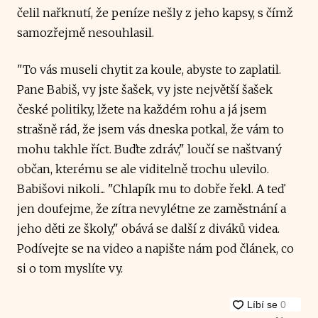
čelil nařknutí, že peníze nešly z jeho kapsy, s čímž
samozřejmě nesouhlasil.
"To vás museli chytit za koule, abyste to zaplatil.
Pane Babiš, vy jste šašek, vy jste největší šašek
české politiky, lžete na každém rohu a já jsem
strašně rád, že jsem vás dneska potkal, že vám to
mohu takhle říct. Buďte zdráv," loučí se naštvaný
občan, kterému se ale viditelně trochu ulevilo.
Babišovi nikoli... "Chlapík mu to dobře řekl. A teď
jen doufejme, že zítra nevylétne ze zaměstnání a
jeho děti ze školy," obává se další z diváků videa.
Podívejte se na video a napište nám pod článek, co
si o tom myslíte vy.