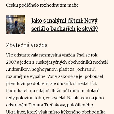
Česku podléhalo rozhodnutím mafie.
Jako s malými dětmi: Nový
seriál o bachařích je skvělý
Zbytečná vražda
Vše odstartovala nesmyslná vražda. Psal se rok
2007 a jeden z ruskojazyčných obchodníků nechtěl
Andranikovi Soghoyanovi platit za „ochranu“,
rozumějme výpalné. Vor v zakoně se jej pokoušel
přemluvit po dobrém, ale dlužník si nedal říct.
Podnikatel mu údajně dlužil půl milionu dolarů,
tedy polovinu toho, co vydělal. Najali tedy na jeho
odstranění Timura Treťjakova, pološíleného
Ukrajince, který však místo kýženého obchodníka