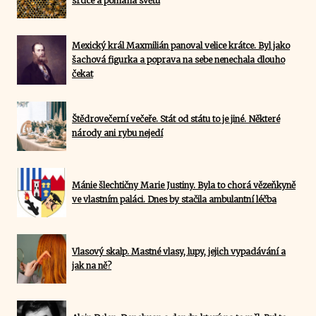
srdce a pomáhá světu
Mexický král Maxmilián panoval velice krátce. Byl jako
šachová figurka a poprava na sebe nenechala dlouho
čekat
Štědrovečerní večeře. Stát od státu to je jiné. Některé
národy ani rybu nejedí
Mánie šlechtičny Marie Justiny. Byla to chorá vězeňkyně
ve vlastním paláci. Dnes by stačila ambulantní léčba
Vlasový skalp. Mastné vlasy, lupy, jejich vypadávání a
jak na ně?