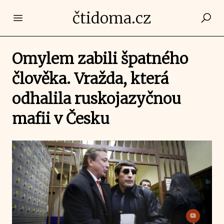
čtidoma.cz
Open main menu
Omylem zabili špatného
člověka. Vražda, která
odhalila ruskojazyčnou
mafii v Česku