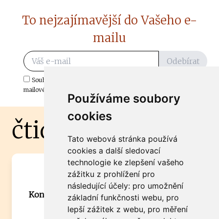
To nejzajímavější do Vašeho e-
mailu
Odebírat
Souhlasím s odběrem důležitých zpráv ze ČtiDoma.cz do mé e-
mailové schránky.
Používáme soubory
cookies
čtidoma.cz
Tato webová stránka používá
cookies a další sledovací
technologie ke zlepšení vašeho
Máte zajímavou informaci? Chcete
zážitku z prohlížení pro
spolupracovat?
následující účely:
pro umožnění
Kontaktujte šéfredaktora Martina Chalupu:
základní funkčnosti webu
,
pro
chalupa@ctidoma.cz
lepší zážitek z webu
,
pro měření