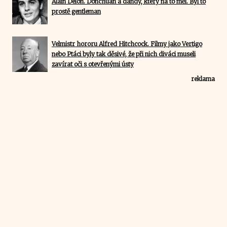
Alain Delon. Donchuan a dandy, který na to měl. Byl to
prostě gentleman
Velmistr hororu Alfred Hitchcock. Filmy jako Vertigo
nebo Ptáci byly tak děsivé, že při nich diváci museli
zavírat oči s otevřenými ústy
reklama