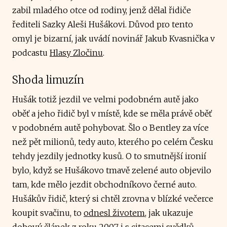
zabil mladého otce od rodiny, jenž dělal řidiče
řediteli Sazky Aleši Hušákovi. Důvod pro tento
omyl je bizarní, jak uvádí novinář Jakub Kvasnička v
podcastu
Hlasy Zločinu
.
Shoda limuzín
Hušák totiž jezdil ve velmi podobném autě jako
oběť a jeho řidič byl v místě, kde se měla právě oběť
v podobném autě pohybovat. Šlo o Bentley za více
než pět milionů, tedy auto, kterého po celém Česku
tehdy jezdily jednotky kusů. O to smutnější ironií
bylo, když se Hušákovo tmavě zelené auto objevilo
tam, kde mělo jezdit obchodníkovo černé auto.
Hušákův řidič, který si chtěl zrovna v blízké večerce
koupit svačinu, to
odnesl životem
, jak ukazuje
dobový článek z roku 2007 i s citacemi svědků.