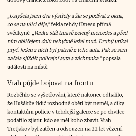
„Uslyšela jsem dva výstřely a šla se podívat z okna,
co se na ulici děje,“
řekla tehdy iDnesu přímá
svědkyně. „
Venku stál tmavě zelený mercedes a před
ním obličejem dolů nehybně ležel muž. Druhý utíkal
pryč. Jeden z nich byl patrně z toho auta. Pak se sem
začala sjíždět policejní auta a záchranka,“
popsala
události na místě.
Vrah půjde bojovat na frontu
Rozběhlo se vyšetřování, které nakonec odhalilo,
že Hušákův řidič rozhodně obětí být neměl, a díky
kontaktům policie v tehdejší galerce se po chvilce
podařilo zjistit, kdo se měl koho zbavit. Vrah
Treťjakov byl zatčen a odsouzen na 22 let vězení,