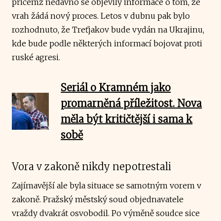
přičemž nedávno se objevily informace o tom, že
vrah žádá nový proces. Letos v dubnu pak bylo
rozhodnuto, že Treťjakov bude vydán na Ukrajinu,
kde bude podle některých informací bojovat proti
ruské agresi.
Seriál o Kramném jako
promarněná příležitost. Nova
měla být kritičtější i sama k
sobě
Vora v zakoně nikdy nepotrestali
Zajímavější ale byla situace se samotným vorem v
zakoně. Pražský městský soud objednavatele
vraždy dvakrát osvobodil. Po výměně soudce sice