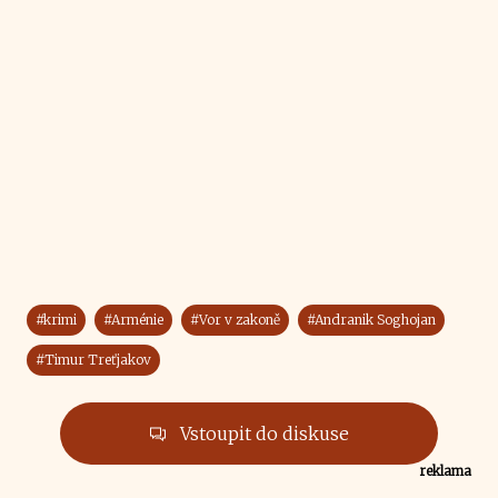
#krimi
#Arménie
#Vor v zakoně
#Andranik Soghojan
#Timur Treťjakov
Vstoupit do diskuse
reklama