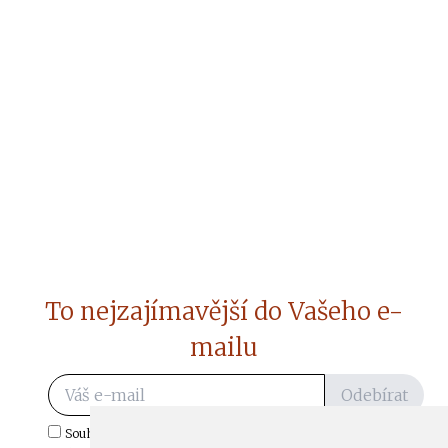
To nejzajímavější do Vašeho e-
mailu
Odebírat
Souhlasím s odběrem důležitých zpráv ze ČtiDoma.cz do mé e-