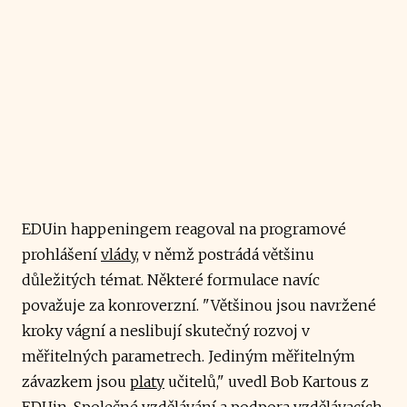
EDUin happeningem reagoval na programové
prohlášení
vlády
, v němž postrádá většinu
důležitých témat. Některé formulace navíc
považuje za konroverzní. "Většinou jsou navržené
kroky vágní a neslibují skutečný rozvoj v
měřitelných parametrech. Jediným měřitelným
závazkem jsou
platy
učitelů," uvedl Bob Kartous z
EDUin. Společné vzdělávání a podpora vzdělávacích