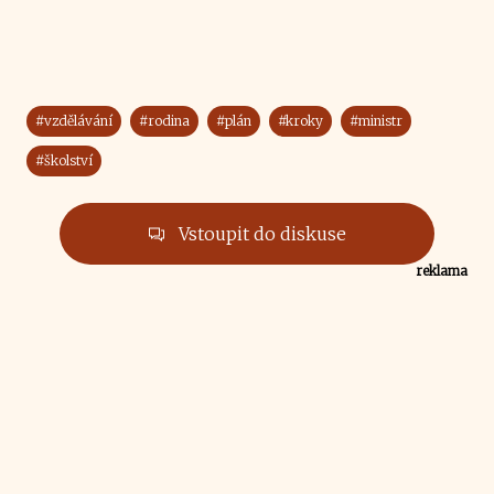
#vzdělávání
#rodina
#plán
#kroky
#ministr
#školství
Vstoupit do diskuse
reklama