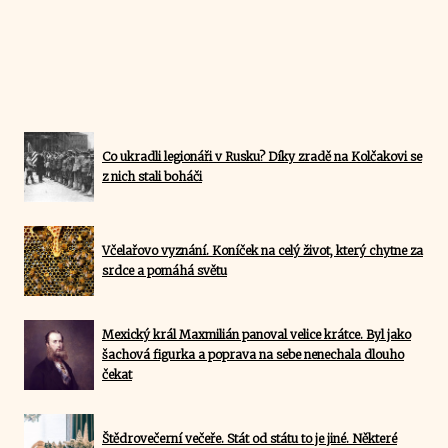
Co ukradli legionáři v Rusku? Díky zradě na Kolčakovi se
z nich stali boháči
Včelařovo vyznání. Koníček na celý život, který chytne za
srdce a pomáhá světu
Mexický král Maxmilián panoval velice krátce. Byl jako
šachová figurka a poprava na sebe nenechala dlouho
čekat
Štědrovečerní večeře. Stát od státu to je jiné. Některé