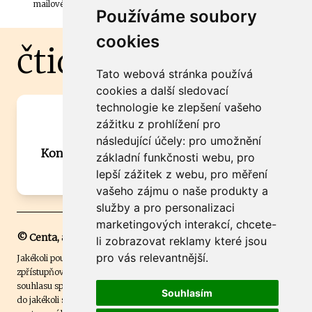
mailové schránky.
Používáme soubory
cookies
čtidoma.cz
Tato webová stránka používá
cookies a další sledovací
technologie ke zlepšení vašeho
Máte zajímavou informaci? Chcete
zážitku z prohlížení pro
spolupracovat?
následující účely:
pro umožnění
Kontaktujte šéfredaktora Martina Chalupu:
základní funkčnosti webu
,
pro
chalupa@ctidoma.cz
lepší zážitek z webu
,
pro měření
vašeho zájmu o naše produkty a
služby a pro personalizaci
marketingových interakcí
,
chcete-
© Centa, a.s.
li zobrazovat reklamy které jsou
pro vás relevantnější
.
Jakékoli použití obsahu včetně převzetí, šíření či dalšího užití a
zpřístupňování textových či obrazových materiálů bez písemného
souhlasu společnosti Centa,a.s. je zakázáno. Čtenář svým přihlášením
Souhlasím
do jakékoli soutěže na našem webu dává souhlas s tím, že v případě, že