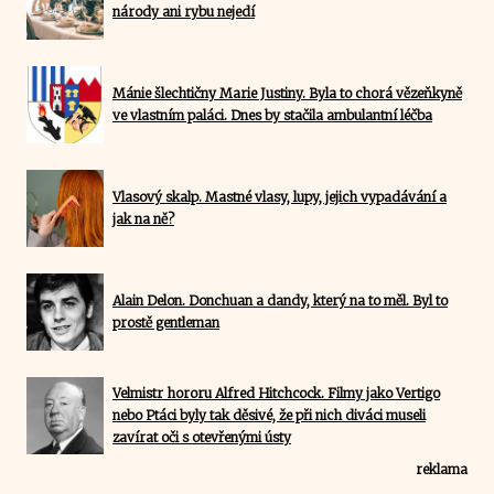
národy ani rybu nejedí
Mánie šlechtičny Marie Justiny. Byla to chorá vězeňkyně
ve vlastním paláci. Dnes by stačila ambulantní léčba
Vlasový skalp. Mastné vlasy, lupy, jejich vypadávání a
jak na ně?
Alain Delon. Donchuan a dandy, který na to měl. Byl to
prostě gentleman
Velmistr hororu Alfred Hitchcock. Filmy jako Vertigo
nebo Ptáci byly tak děsivé, že při nich diváci museli
zavírat oči s otevřenými ústy
reklama