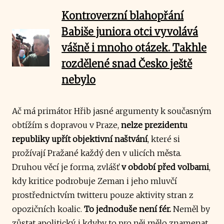
Kontroverzní blahopřání
Babiše juniora otci vyvolává
vášně i mnoho otázek. Takhle
rozdělené snad Česko ještě
nebylo
Ač má primátor Hřib jasné argumenty k současným
obtížím s dopravou v Praze,
nelze prezidentu
republiky upřít objektivní naštvání
, které si
prožívají Pražané každý den v ulicích města.
Druhou věcí je forma, zvlášť
v období před volbami
,
kdy kritice podrobuje Zeman i jeho mluvčí
prostřednictvím twitteru pouze aktivity stran z
opozičních koalic.
To jednoduše není fér.
Neměl by
zůstat apolitický, i kdyby to pro něj mělo znamenat