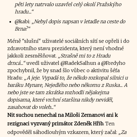
pěti lety natrvalo uzavřel celý okolí Pražskýho
hradu...“
@kabi:
„Nebyl dopis napsan v letadle na ceste do
Brna?“
Méně "slušní" uživatelé sociálních sítí se opřeli i do
zdravotního stavu prezidenta, který není vhodné
jakkoli zesměšňovat.
„Strašně mi to z Hradu
drncá...“
uvedl uživatel @RadekSalhun a @Fredyho
zpochybnil, že by snad šlo vůbec o aktivitu šéfa
Hradu:
„A jeje. Vypadá to, že někdo rozkopal silnici u
baráku Mynare, Nejedlého nebo někomu z Ruska... A
nebo jste se tam zkrátka rozhodli nějakejma
dopisama, které vrchní staršina nikdy neviděl,
zasahovat do voleb...“
Nit suchou nenechal na Miloši Zemanovi ani k
rezignaci vyzvaný primátor Zdeněk Hřib.
Ten
odpověděl sáhodlouhým vzkazem, který začal:
„Za