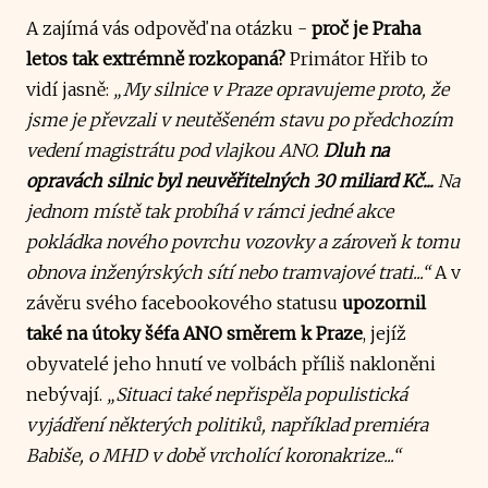
A zajímá vás odpověď na otázku -
proč je Praha
letos tak extrémně rozkopaná?
Primátor Hřib to
vidí jasně:
„My silnice v Praze opravujeme proto, že
jsme je převzali v neutěšeném stavu po předchozím
vedení magistrátu pod vlajkou ANO.
Dluh na
opravách silnic byl neuvěřitelných 30 miliard Kč...
Na
jednom místě tak probíhá v rámci jedné akce
pokládka nového povrchu vozovky a zároveň k tomu
obnova inženýrských sítí nebo tramvajové trati...“
A v
závěru svého facebookového statusu
upozornil
také na útoky šéfa ANO směrem k Praze
, jejíž
obyvatelé jeho hnutí ve volbách příliš nakloněni
nebývají.
„Situaci také nepřispěla populistická
vyjádření některých politiků, například premiéra
Babiše, o MHD v době vrcholící koronakrize...“