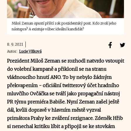
Miloš Zeman opustí příští rok prezidentský post. Kdo zvolí jeho
nástupce? A existuje vůbec ideální kandidát?
8. 9. 2021
Autor:
Lucie Vítková
Prezident Miloš Zeman se rozhodl natvrdo vstoupit
do volební kampaně a přiklonil se na stranu
vládnoucího hnutí ANO. To by nebylo žádným
překvapením - oficiální twitterový účet hradního
mluvčího Ovčáčka se tváří jako propagační nástroj
PR týmu premiéra Babiše. Nyní Zeman zašel ještě
dál, kvůli dopravě v hlavním městě vyzval
primátora Prahy ke zvážení rezignace. Zdeněk Hřib
si nenechal kritiku líbit a připojil se ke stovkám