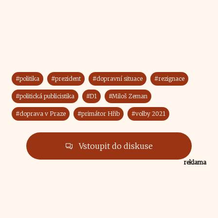
#politika
#prezident
#dopravní situace
#rezignace
#politická publicistika
#D1
#Miloš Zeman
#doprava v Praze
#primátor Hřib
#volby 2021
Vstoupit do diskuse
reklama