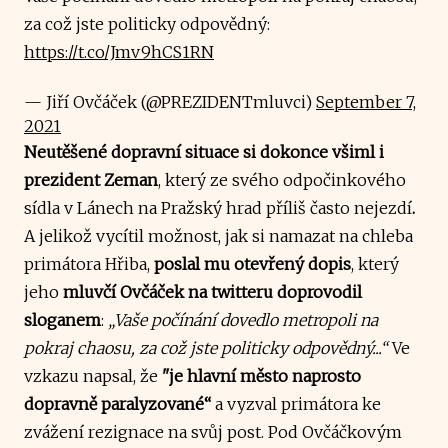
za což jste politicky odpovědný:
https://t.co/Jmv9hCS1RN
— Jiří Ovčáček (@PREZIDENTmluvci)
September 7,
2021
Neutěšené dopravní situace si dokonce všiml i
prezident Zeman
, který ze svého odpočinkového
sídla v Lánech na Pražský hrad příliš často nejezdí
.
A jelikož vycítil možnost, jak si namazat na chleba
primátora Hřiba,
poslal mu otevřený dopis
, který
jeho
mluvčí Ovčáček na twitteru doprovodil
sloganem
:
„Vaše počínání dovedlo metropoli na
pokraj chaosu, za což jste politicky odpovědný...“
Ve
vzkazu napsal, že
"je hlavní město naprosto
dopravně paralyzované“
a vyzval primátora ke
zvážení rezignace na svůj post. Pod Ovčáčkovým