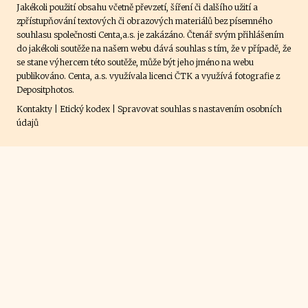
Jakékoli použití obsahu včetně převzetí, šíření či dalšího užití a
zpřístupňování textových či obrazových materiálů bez písemného
souhlasu společnosti Centa,a.s. je zakázáno. Čtenář svým přihlášením
do jakékoli soutěže na našem webu dává souhlas s tím, že v případě, že
se stane výhercem této soutěže, může být jeho jméno na webu
publikováno. Centa, a.s. využívala licenci ČTK a využívá fotografie z
Depositphotos
.
Kontakty
|
Etický kodex
|
Spravovat souhlas s nastavením osobních
údajů