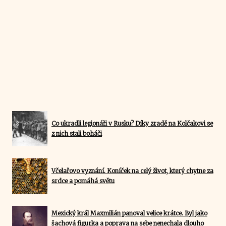
Co ukradli legionáři v Rusku? Díky zradě na Kolčakovi se
z nich stali boháči
Včelařovo vyznání. Koníček na celý život, který chytne za
srdce a pomáhá světu
Mexický král Maxmilián panoval velice krátce. Byl jako
šachová figurka a poprava na sebe nenechala dlouho