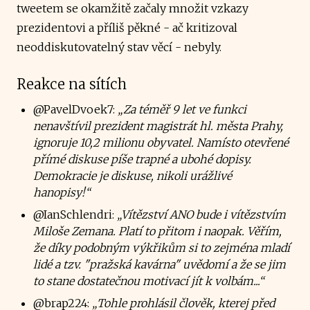
tweetem se okamžitě začaly množit vzkazy
prezidentovi a příliš pěkné - ač kritizoval
neoddiskutovatelný stav věcí - nebyly.
Reakce na sítích
@PavelDvoek7:
„Za téměř 9 let ve funkci
nenavštívil prezident magistrát hl. města Prahy,
ignoruje 10,2 milionu obyvatel. Namísto otevřené
přímé diskuse píše trapné a ubohé dopisy.
Demokracie je diskuse, nikoli urážlivé
hanopisy!“
@IanSchlendri:
„Vítězství ANO bude i vítězstvím
Miloše Zemana. Platí to přitom i naopak. Věřím,
že díky podobným výkřikům si to zejména mladí
lidé a tzv. "pražská kavárna" uvědomí a že se jim
to stane dostatečnou motivací jít k volbám...“
@brap224:
„Tohle prohlásil člověk, kterej před