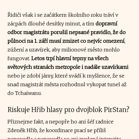
Řidiči však i se začátkem školního roku tráví v
zácpách dlouhé desítky minut, a tím
dopravní
odbor magistrátu porušil nepsané pravidlo, že do
půlnoci na 1. září musí zmizet co nejvíc omezení
,
zúžení a uzavírek, aby milionové město mohlo
fungovat.
Letos trpí hlavní tepny na všech
světových stranách metropole
i nadále uzavírkami
nebo je zdobí jámy, které svádí k myšlence, že se
snad magistrát města rozhodnul vykopat tunel až
do Tchaiwanu.
Riskuje Hřib hlasy pro dvojblok PirStan?
Přiznejme fakt, a nepopře ho ani šéf radnice
Zdeněk Hřib, že koordinace prací se příliš
nepovedla a nepovedla se ani zvolená intenzita