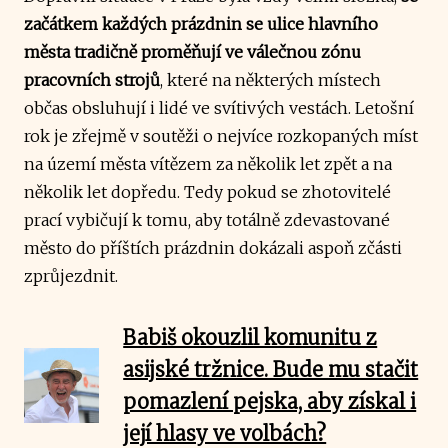
začátkem každých prázdnin se ulice hlavního
města tradičně proměňují ve válečnou zónu
pracovních strojů
, které na některých místech
občas obsluhují i lidé ve svítivých vestách. Letošní
rok je zřejmě v soutěži o nejvíce rozkopaných míst
na území města vítězem za několik let zpět a na
několik let dopředu. Tedy pokud se zhotovitelé
prací vybičují k tomu, aby totálně zdevastované
město do příštích prázdnin dokázali aspoň zčásti
zprůjezdnit.
Babiš okouzlil komunitu z
asijské tržnice. Bude mu stačit
pomazlení pejska, aby získal i
její hlasy ve volbách?