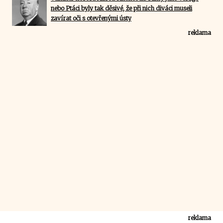
nebo Ptáci byly tak děsivé, že při nich diváci museli
zavírat oči s otevřenými ústy
reklama
reklama