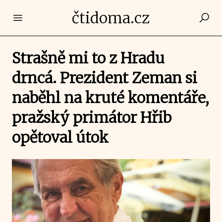
čtidoma.cz
Open main menu
Strašně mi to z Hradu
drncá. Prezident Zeman si
naběhl na kruté komentáře,
pražský primátor Hřib
opětoval útok