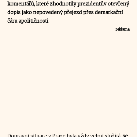
komentářů, které zhodnotily prezidentův otevřený
dopis jako nepovedený přejezd přes demarkační
čáru apolitičnosti.
reklama
Dopravní situace v Praze byla vždy velmi složitá,
se