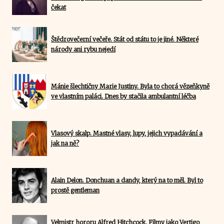
čekat
Štědrovečerní večeře. Stát od státu to je jiné. Některé
národy ani rybu nejedí
Mánie šlechtičny Marie Justiny. Byla to chorá vězeňkyně
ve vlastním paláci. Dnes by stačila ambulantní léčba
Vlasový skalp. Mastné vlasy, lupy, jejich vypadávání a
jak na ně?
Alain Delon. Donchuan a dandy, který na to měl. Byl to
prostě gentleman
Velmistr hororu Alfred Hitchcock. Filmy jako Vertigo