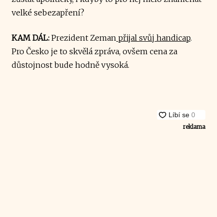
velké sebezapření?
KAM DÁL:
Prezident Zeman
přijal svůj handicap
.
Pro Česko je to skvělá zpráva, ovšem cena za
důstojnost bude hodně vysoká.
reklama