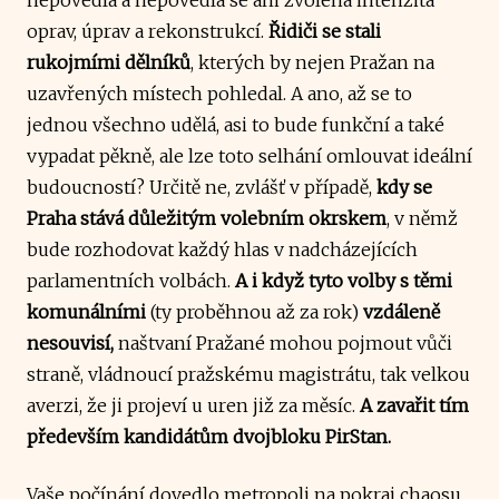
oprav, úprav a rekonstrukcí.
Řidiči se stali
rukojmími dělníků
, kterých by nejen Pražan na
uzavřených místech pohledal. A ano, až se to
jednou všechno udělá, asi to bude funkční a také
vypadat pěkně, ale lze toto selhání omlouvat ideální
budoucností? Určitě ne, zvlášť v případě,
kdy se
Praha stává důležitým volebním okrskem
, v němž
bude rozhodovat každý hlas v nadcházejících
parlamentních volbách.
A i když tyto volby s těmi
komunálními
(ty proběhnou až za rok)
vzdáleně
nesouvisí,
naštvaní Pražané mohou pojmout vůči
straně, vládnoucí pražskému magistrátu, tak velkou
averzi, že ji projeví u uren již za měsíc.
A zavařit tím
především kandidátům dvojbloku PirStan.
Vaše počínání dovedlo metropoli na pokraj chaosu,