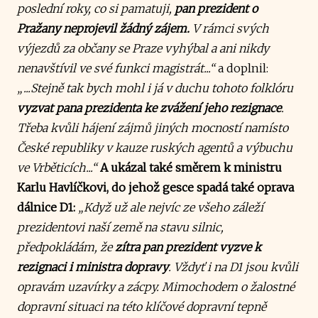
poslední roky, co si pamatuji,
pan prezident o
Pražany neprojevil žádný zájem.
V rámci svých
výjezdů za občany se Praze vyhýbal a ani nikdy
nenavštívil ve své funkci magistrát...“
a doplnil:
„...Stejně tak bych mohl i já v duchu tohoto folklóru
vyzvat pana prezidenta ke zvážení jeho rezignace
.
Třeba kvůli hájení zájmů jiných mocností namísto
České republiky v kauze ruských agentů a výbuchu
ve Vrběticích...“
A ukázal také směrem k ministru
Karlu Havlíčkovi, do jehož gesce spadá také oprava
dálnice D1:
„Když už ale nejvíc ze všeho záleží
prezidentovi naší země na stavu silnic,
předpokládám, že
zítra pan prezident vyzve k
rezignaci i ministra dopravy
. Vždyť i na D1 jsou kvůli
opravám uzavírky a zácpy. Mimochodem o žalostné
dopravní situaci na této klíčové dopravní tepně