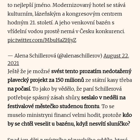
to nejlepší jméno. Modernizovaný hotel se stává
kulturním, lázeňským a kongresovým centrem
hodným 21. století. A jeho venkovní bazén s
vřídelní vodou prostě nemá v Česku konkurenci.
pic.twitter.com/MbuHaZHjyZ
— Alena Schillerová (@alenaschillerov)
August 22,
2021
Ještě že je možné
svést tento prozatím nedotažený
plavecký projekt za 150 milionů
ze státní kasy třeba
na počasí.
To jako by vědělo, že paní Schillerová
potřebuje spásný zásah shůry,
seslalo v neděli na
festivalové městečko studenou frontu
. To se
muselo ministryni financí velmi hodit, protože
kdo
by se chtěl veselit u bazénu, když nesvítí sluníčko?
Snad jen děti z místního plaveckého oddílu, které