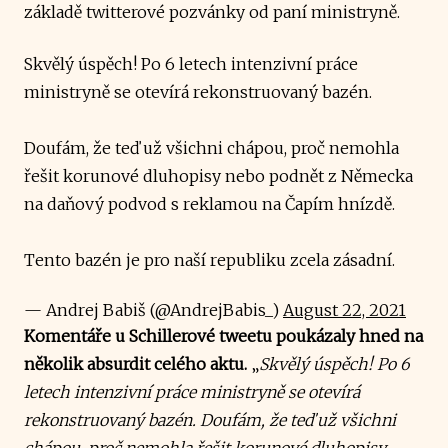
základě twitterové pozvánky od paní ministryně.
Skvělý úspěch! Po 6 letech intenzivní práce
ministryně se otevírá rekonstruovaný bazén.
Doufám, že teď už všichni chápou, proč nemohla
řešit korunové dluhopisy nebo podnět z Německa
na daňový podvod s reklamou na Čapím hnízdě.
Tento bazén je pro naší republiku zcela zásadní.
— Andrej Babiš (@AndrejBabis_)
August 22, 2021
Komentáře u Schillerové tweetu poukázaly hned na
několik absurdit celého aktu.
„
Skvělý úspěch! Po 6
letech intenzivní práce ministryně se otevírá
rekonstruovaný bazén. Doufám, že teď už všichni
chápou, proč nemohla řešit korunové dluhopisy