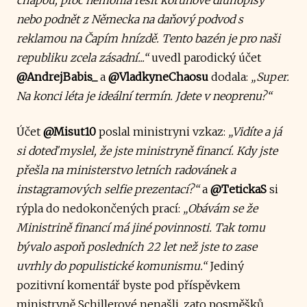
nebo podnět z Německa na daňový podvod s
reklamou na Čapím hnízdě. Tento bazén je pro naši
republiku zcela zásadní...“
uvedl parodický účet
@AndrejBabis_
a
@VladkyneChaosu
dodala:
„Super.
Na konci léta je ideální termín. Jdete v neoprenu?“
Účet
@Misut10
poslal ministryni vzkaz:
„Vidíte a já
si doteď myslel, že jste ministryně financí. Kdy jste
přešla na ministerstvo letních radovánek a
instagramových selfie prezentací?“
a
@TetickaS
si
rýpla do nedokončených prací:
„Obávám se že
Ministrině financí má jiné povinnosti. Tak tomu
bývalo aspoň posledních 22 let než jste to zase
uvrhly do populistické komunismu.“
Jediný
pozitivní komentář byste pod příspěvkem
ministryně Schillerové nenašli, zato posměšků