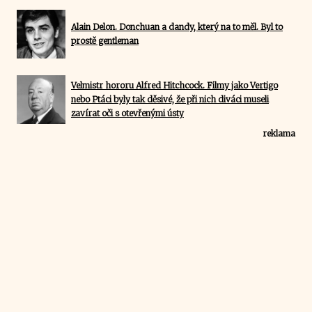
Alain Delon. Donchuan a dandy, který na to měl. Byl to
prostě gentleman
Velmistr hororu Alfred Hitchcock. Filmy jako Vertigo
nebo Ptáci byly tak děsivé, že při nich diváci museli
zavírat oči s otevřenými ústy
reklama