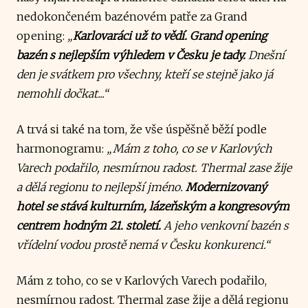
nedokončeném bazénovém patře za Grand
opening:
„
Karlovaráci už to vědí. Grand opening
bazén s nejlepším výhledem v Česku je tady.
Dnešní
den je svátkem pro všechny, kteří se stejně jako já
nemohli dočkat...“
A trvá si také na tom, že vše úspěšně běží podle
harmonogramu:
„Mám z toho, co se v Karlových
Varech podařilo, nesmírnou radost. Thermal zase žije
a dělá regionu to nejlepší jméno.
Modernizovaný
hotel se stává kulturním, lázeňským a kongresovým
centrem hodným 21. století.
A jeho venkovní bazén s
vřídelní vodou prostě nemá v Česku konkurenci.“
Mám z toho, co se v Karlových Varech podařilo,
nesmírnou radost. Thermal zase žije a dělá regionu