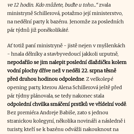
ve 12 hodin. Kdo můžete, buďte u toho...“
zvala
ministryně Schillerová, potažmo její ministerstvo,
na nedělní party k bazénu. Jenomže za posledních
pár týdnů již poněkolikáté.
Ať totiž paní ministryně - jistě nejen v myšlenkách
- hnala dělníky a stavbyvedoucí jakkoli urputně,
nepodařilo se jim nalepit poslední dlaždičku kolem
vodní plochy dříve než v neděli 22. srpna těsně
před druhou hodinou odpoledne
. Z velkolepé
opening party, kterou Alena Schillerová ještě před
pár týdny plánovala, se tedy nakonec stala
odpolední chvilka smáčení prstíků ve vřídelní vodě
.
Bez premiéra Andreje Babiše, zato s jednou
stranickou kolegyní, několika novináři a následně i
turisty, kteří se k bazénu odvážli nakouknout na