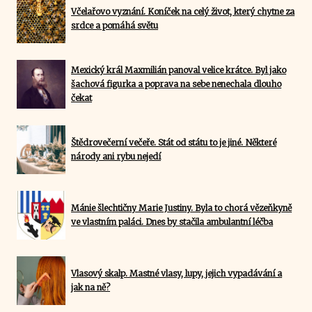
Včelařovo vyznání. Koníček na celý život, který chytne za
srdce a pomáhá světu
Mexický král Maxmilián panoval velice krátce. Byl jako
šachová figurka a poprava na sebe nenechala dlouho
čekat
Štědrovečerní večeře. Stát od státu to je jiné. Některé
národy ani rybu nejedí
Mánie šlechtičny Marie Justiny. Byla to chorá vězeňkyně
ve vlastním paláci. Dnes by stačila ambulantní léčba
Vlasový skalp. Mastné vlasy, lupy, jejich vypadávání a
jak na ně?