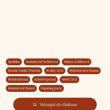
#politika
#ministryně Schilerová
#Alena Schillerová
#bazén hotelu Thermal
#volby 2021
#Ministerstvo financí
#hotel thermal
#deštivé počasí
#ANO 2011
#ministryně financí
#opening party
Vstoupit do diskuse