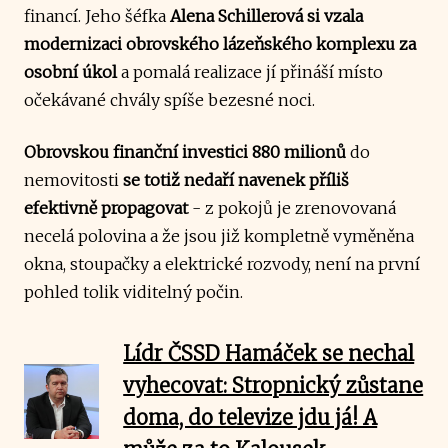
financí. Jeho šéfka
Alena Schillerová si vzala
modernizaci obrovského lázeňského komplexu za
osobní úkol
a pomalá realizace jí přináší místo
očekávané chvály spíše bezesné noci.
Obrovskou finanční investici 880 milionů
do
nemovitosti
se totiž nedaří navenek příliš
efektivně propagovat
- z pokojů je zrenovovaná
necelá polovina a že jsou již kompletně vyměněna
okna, stoupačky a elektrické rozvody, není na první
pohled tolik viditelný počin.
Lídr ČSSD Hamáček se nechal
vyhecovat: Stropnický zůstane
doma, do televize jdu já! A