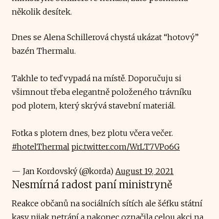
několik desítek.
Dnes se Alena Schillerová chystá ukázat “hotový”
bazén Thermalu.
Takhle to teď vypadá na místě. Doporučuju si
všimnout třeba elegantně položeného trávníku
pod plotem, který skrývá stavební materiál.
Fotka s plotem dnes, bez plotu včera večer.
#hotelThermal
pic.twitter.com/WrLT7VPo6G
— Jan Kordovský (@korda)
August 19, 2021
Nesmírná radost paní ministryně
Reakce občanů na sociálních sítích ale šéfku státní
kasy nijak netrápí a nakonec označila celou akci na