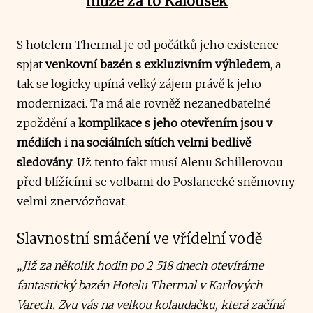
může za to Kalousek
S hotelem Thermal je od počátků jeho existence
spjat
venkovní bazén s exkluzivním výhledem
, a
tak se logicky upíná velký zájem právě k jeho
modernizaci. Ta má ale rovněž nezanedbatelné
zpoždění a
komplikace s jeho otevřením jsou v
médiích i na sociálních sítích velmi bedlivě
sledovány
. Už tento fakt musí Alenu Schillerovou
před blížícími se volbami do Poslanecké sněmovny
velmi znervózňovat.
Slavnostní smáčení ve vřídelní vodě
„Již za několik hodin po 2 518 dnech otevíráme
fantastický bazén Hotelu Thermal v Karlových
Varech. Zvu vás na velkou kolaudačku, která začíná