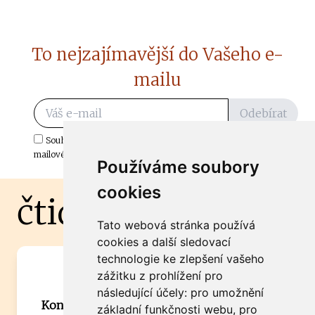
To nejzajímavější do Vašeho e-
mailu
Odebírat
Souhlasím s odběrem důležitých zpráv ze ČtiDoma.cz do mé e-
mailové schránky.
Používáme soubory
cookies
čtidoma.cz
Tato webová stránka používá
cookies a další sledovací
technologie ke zlepšení vašeho
Máte zajímavou informaci? Chcete
zážitku z prohlížení pro
spolupracovat?
následující účely:
pro umožnění
Kontaktujte šéfredaktora Martina Chalupu:
základní funkčnosti webu
,
pro