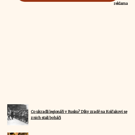
reklama
Co ukradli legionáři v Rusku? Díky zradě na Kolčakovi se
z nich stali boháči