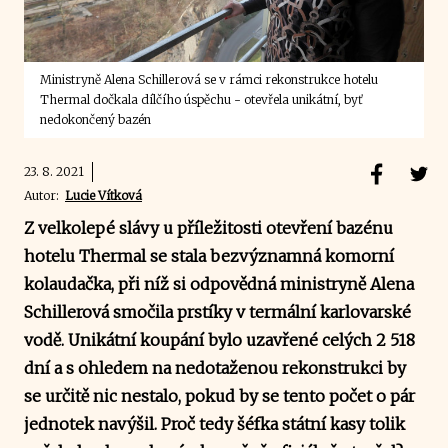
Ministryně Alena Schillerová se v rámci rekonstrukce hotelu
Thermal dočkala dílčího úspěchu - otevřela unikátní, byť
nedokončený bazén
23. 8. 2021
Autor:
Lucie Vítková
Z velkolepé slávy u příležitosti otevření bazénu
hotelu Thermal se stala bezvýznamná komorní
kolaudačka, při níž si odpovědná ministryně Alena
Schillerová smočila prstíky v termální karlovarské
vodě. Unikátní koupání bylo uzavřené celých 2 518
dní a s ohledem na nedotaženou rekonstrukci by
se určitě nic nestalo, pokud by se tento počet o pár
jednotek navýšil. Proč tedy šéfka státní kasy tolik