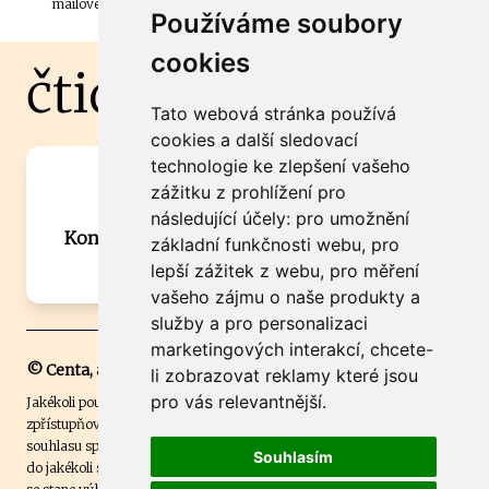
mailové schránky.
Používáme soubory
cookies
čtidoma.cz
Tato webová stránka používá
cookies a další sledovací
technologie ke zlepšení vašeho
Máte zajímavou informaci? Chcete
zážitku z prohlížení pro
spolupracovat?
následující účely:
pro umožnění
Kontaktujte šéfredaktora Martina Chalupu:
základní funkčnosti webu
,
pro
chalupa@ctidoma.cz
lepší zážitek z webu
,
pro měření
vašeho zájmu o naše produkty a
služby a pro personalizaci
marketingových interakcí
,
chcete-
© Centa, a.s.
li zobrazovat reklamy které jsou
pro vás relevantnější
.
Jakékoli použití obsahu včetně převzetí, šíření či dalšího užití a
zpřístupňování textových či obrazových materiálů bez písemného
souhlasu společnosti Centa,a.s. je zakázáno. Čtenář svým přihlášením
Souhlasím
do jakékoli soutěže na našem webu dává souhlas s tím, že v případě, že