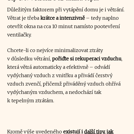
Důležitým faktorem při vytápění domu je i větrání.
Větrat je třeba
krátce a intenzivně
– tedy naplno
otevřít okna na cca 10 minut namísto pootevření
ventilačky.
Chcete-li co nejvíce minimalizovat ztráty
v důsledku větrání,
pořiďte si rekuperaci vzduchu
,
která větrá automaticky a efektivně – odvádí
vydýchaný vzduch z vnitřku a přivádí čerstvý
vzduch zvenčí, přičemž přiváděný vzduch ohřívá
vydýchaným vzduchem, a nedochází tak
k tepelným ztrátám.
Kromě výše uvedeného
existují i
další tipy, jak