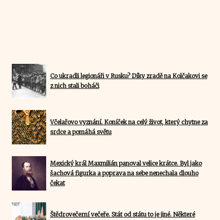
Co ukradli legionáři v Rusku? Díky zradě na Kolčakovi se
z nich stali boháči
Včelařovo vyznání. Koníček na celý život, který chytne za
srdce a pomáhá světu
Mexický král Maxmilián panoval velice krátce. Byl jako
šachová figurka a poprava na sebe nenechala dlouho
čekat
Štědrovečerní večeře. Stát od státu to je jiné. Některé