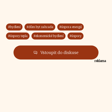
#bydlení
#dům byt zahrada
#úspora energií
#úspory tepla
#ekonomické bydlení
#úspory
Vstoupit do diskuse
reklama