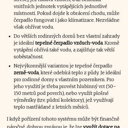
vnitřních jednotek vytápějících jednotlivé
místnosti. Pokud dojde k obrácení chodu, může
čerpadlo fungovat i jako klimatizace. Nezvládne
však ohřívat vodu.
Do větších rodinných domů bez vlastní zahrady
je ideální
tepelné čerpadlo vzduch-voda
. Kromě
vytápění ohřívá také vodu, a zajišťuje tak větší
soběstačnost.
Nejvýkonnější variantou je tepelné čerpadlo
země-voda
, které odebírá teplo z půdy. Je ideální
pro rodinné domy s vlastním pozemkem. Pro
jeho využití je třeba provést hlubinný vrt (50–
150 metrů pod povrch), nebo využít plošné
výměníky (tzv. půdní kolektory), jež využívají
teplo nastřádané z letních měsíců.
I když pořízení tohoto systému může být finančně
náročné, dobrou zprávou je, že lze
využít dotace na