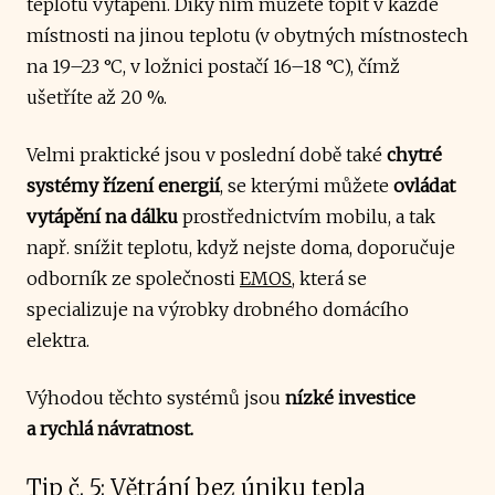
teplotu vytápění. Díky nim můžete topit v každé
místnosti na jinou teplotu (v obytných místnostech
na 19–23 °C, v ložnici postačí 16–18 °C), čímž
ušetříte až 20 %.
Velmi praktické jsou v poslední době také
chytré
systémy řízení energií
, se kterými můžete
ovládat
vytápění na dálku
prostřednictvím mobilu, a tak
např. snížit teplotu, když nejste doma, doporučuje
odborník ze společnosti
EMOS
, která se
specializuje na výrobky drobného domácího
elektra.
Výhodou těchto systémů jsou
nízké investice
a rychlá návratnost.
Tip č. 5: Větrání bez úniku tepla