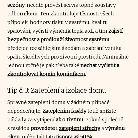
sezóny
, nechte provést servis topné soustavy
odborníkem. Ten zkontroluje těsnosti všech
přípojek, hodnoty tlaku v systému, kvalitu
spalování, vyčistí výměník tepla atd., a tím
zajistí
bezpečnost a prodlouží životnost systému
,
předejde rozsáhlejším škodám a zabrání vzniku
spalin škodlivých pro životní prostředí. Minimálně
jednou ročně je pak třeba také
nechat vyčistit a
zkontrolovat komín kominíkem
.
Tip č. 3: Zateplení a izolace domu
Správné zateplení domu v žádném případě
nepodceňujte.
Zateplením fasády
totiž snížite
náklady za vytápění
až o třetinu
. Pokud společně
s fasádou
provedete i
zateplení střechy
a
výměnu
oken
, může být tato
úspora
až 50 %
.