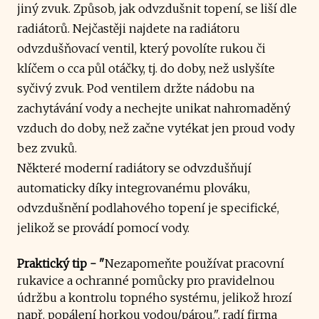
jiný zvuk. Způsob, jak odvzdušnit topení, se liší dle
radiátorů. Nejčastěji najdete na radiátoru
odvzdušňovací ventil, který povolíte rukou či
klíčem o cca půl otáčky, tj. do doby, než uslyšíte
syčivý zvuk. Pod ventilem držte nádobu na
zachytávání vody a nechejte unikat nahromaděný
vzduch do doby, než začne vytékat jen proud vody
bez zvuků.
Některé moderní radiátory se odvzdušňují
automaticky díky integrovanému plováku,
odvzdušnění podlahového topení je specifické,
jelikož se provádí pomocí vody.
Praktický tip - "
Nezapomeňte používat pracovní
rukavice a ochranné pomůcky pro pravidelnou
údržbu a kontrolu topného systému, jelikož hrozí
např. popálení horkou vodou/párou.", radí
firma