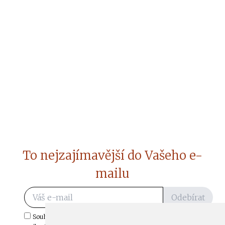
To nejzajímavější do Vašeho e-
mailu
Odebírat
Souhlasím s odběrem důležitých zpráv ze ČtiDoma.cz do mé e-