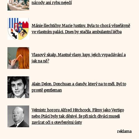
národy ani rybu nejedí
Mánie šlechtičny Marie Justiny. Byla to chorá vězeňkyně
ve vlastním paláci. Dnes by stačila ambulantní léčba
Vlasový skalp. Mastné vlasy, lupy, jejich vypadávání a
jak na ně?
Alain Delon. Donchuan a dandy, který na to měl. Byl to
prostě gentleman
Velmistr hororu Alfred Hitchcock. Filmy jako Vertigo
nebo Ptáci byly tak děsivé, že při nich diváci museli
zavírat oči s otevřenými ústy
reklama