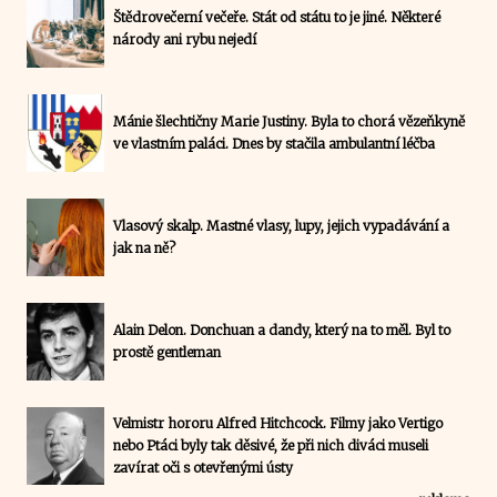
Štědrovečerní večeře. Stát od státu to je jiné. Některé
národy ani rybu nejedí
Mánie šlechtičny Marie Justiny. Byla to chorá vězeňkyně
ve vlastním paláci. Dnes by stačila ambulantní léčba
Vlasový skalp. Mastné vlasy, lupy, jejich vypadávání a
jak na ně?
Alain Delon. Donchuan a dandy, který na to měl. Byl to
prostě gentleman
Velmistr hororu Alfred Hitchcock. Filmy jako Vertigo
nebo Ptáci byly tak děsivé, že při nich diváci museli
zavírat oči s otevřenými ústy