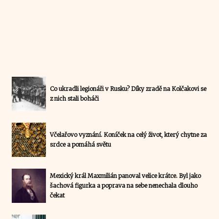
Co ukradli legionáři v Rusku? Díky zradě na Kolčakovi se
z nich stali boháči
Včelařovo vyznání. Koníček na celý život, který chytne za
srdce a pomáhá světu
Mexický král Maxmilián panoval velice krátce. Byl jako
šachová figurka a poprava na sebe nenechala dlouho
čekat