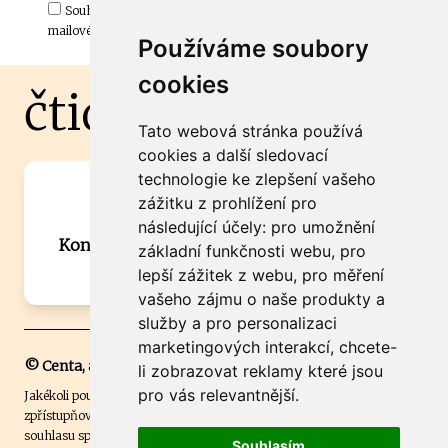
Souhlasím s odběrem důležitých zpráv ze ČtiDoma.cz do mé e-
mailové schránky.
Používáme soubory
cookies
čtidoma.cz
Tato webová stránka používá
cookies a další sledovací
technologie ke zlepšení vašeho
Máte zajímavou informaci? Chcete
zážitku z prohlížení pro
spolupracovat?
následující účely:
pro umožnění
Kontaktujte šéfredaktora Martina Chalupu:
základní funkčnosti webu
,
pro
chalupa@ctidoma.cz
lepší zážitek z webu
,
pro měření
vašeho zájmu o naše produkty a
služby a pro personalizaci
marketingových interakcí
,
chcete-
© Centa, a.s.
li zobrazovat reklamy které jsou
pro vás relevantnější
.
Jakékoli použití obsahu včetně převzetí, šíření či dalšího užití a
zpřístupňování textových či obrazových materiálů bez písemného
souhlasu společnosti Centa,a.s. je zakázáno. Čtenář svým přihlášením
Souhlasím