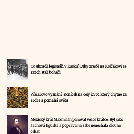
Co ukradli legionáři v Rusku? Díky zradě na Kolčakovi se
z nich stali boháči
Včelařovo vyznání. Koníček na celý život, který chytne za
srdce a pomáhá světu
Mexický král Maxmilián panoval velice krátce. Byl jako
šachová figurka a poprava na sebe nenechala dlouho
čekat