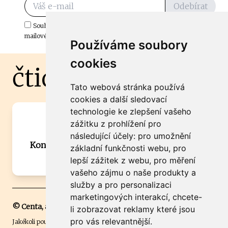
Odebírat
Souhlasím s odběrem důležitých zpráv ze ČtiDoma.cz do mé e-
mailové schránky.
Používáme soubory
cookies
čtidoma.cz
Tato webová stránka používá
cookies a další sledovací
technologie ke zlepšení vašeho
Máte zajímavou informaci? Chcete
zážitku z prohlížení pro
spolupracovat?
následující účely:
pro umožnění
Kontaktujte šéfredaktora Martina Chalupu:
základní funkčnosti webu
,
pro
chalupa@ctidoma.cz
lepší zážitek z webu
,
pro měření
vašeho zájmu o naše produkty a
služby a pro personalizaci
marketingových interakcí
,
chcete-
© Centa, a.s.
li zobrazovat reklamy které jsou
pro vás relevantnější
.
Jakékoli použití obsahu včetně převzetí, šíření či dalšího užití a