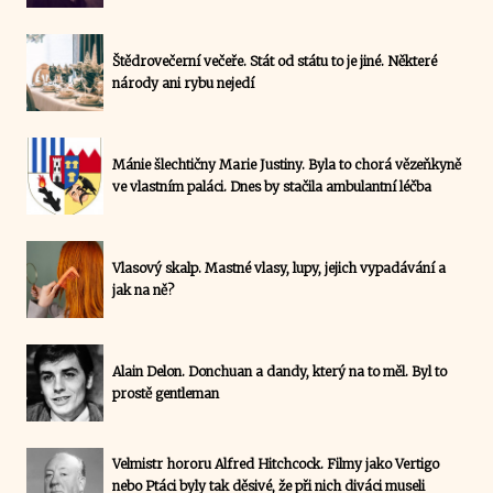
Štědrovečerní večeře. Stát od státu to je jiné. Některé
národy ani rybu nejedí
Mánie šlechtičny Marie Justiny. Byla to chorá vězeňkyně
ve vlastním paláci. Dnes by stačila ambulantní léčba
Vlasový skalp. Mastné vlasy, lupy, jejich vypadávání a
jak na ně?
Alain Delon. Donchuan a dandy, který na to měl. Byl to
prostě gentleman
Velmistr hororu Alfred Hitchcock. Filmy jako Vertigo
nebo Ptáci byly tak děsivé, že při nich diváci museli