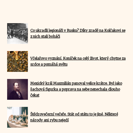
Co ukradli legionáři v Rusku? Díky zradě na Kolčakovi se
z nich stali boháči
Včelařovo vyznání. Koníček na celý život, který chytne za
srdce a pomáhá světu
Mexický král Maxmilián panoval velice krátce. Byl jako
šachová figurka a poprava na sebe nenechala dlouho
čekat
Štědrovečerní večeře. Stát od státu to je jiné. Některé
národy ani rybu nejedí