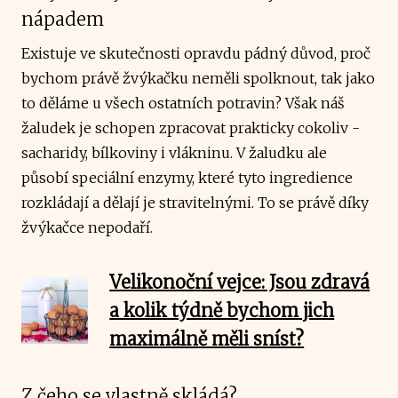
nápadem
Existuje ve skutečnosti opravdu pádný důvod, proč
bychom právě žvýkačku neměli spolknout, tak jako
to děláme u všech ostatních potravin? Však náš
žaludek je schopen zpracovat prakticky cokoliv -
sacharidy, bílkoviny i vlákninu. V žaludku ale
působí speciální enzymy, které tyto ingredience
rozkládají a dělají je stravitelnými. To se právě díky
žvýkačce nepodaří.
Velikonoční vejce: Jsou zdravá
a kolik týdně bychom jich
maximálně měli sníst?
Z čeho se vlastně skládá?