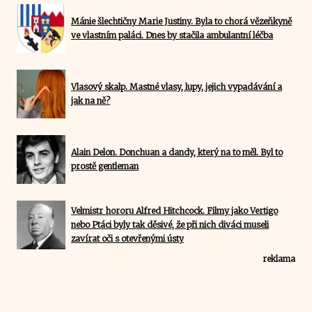
Mánie šlechtičny Marie Justiny. Byla to chorá vězeňkyně
ve vlastním paláci. Dnes by stačila ambulantní léčba
Vlasový skalp. Mastné vlasy, lupy, jejich vypadávání a
jak na ně?
Alain Delon. Donchuan a dandy, který na to měl. Byl to
prostě gentleman
Velmistr hororu Alfred Hitchcock. Filmy jako Vertigo
nebo Ptáci byly tak děsivé, že při nich diváci museli
zavírat oči s otevřenými ústy
reklama