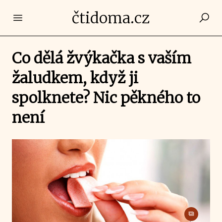
čtidoma.cz
Open main menu
Co dělá žvýkačka s vaším
žaludkem, když ji
spolknete? Nic pěkného to
není