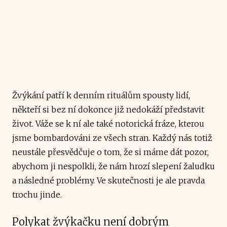
Žvýkání patří k denním rituálům spousty lidí,
někteří si bez ní dokonce již nedokáží představit
život. Váže se k ní ale také notorická fráze, kterou
jsme bombardováni ze všech stran. Každý nás totiž
neustále přesvědčuje o tom, že si máme dát pozor,
abychom ji nespolkli, že nám hrozí slepení žaludku
a následné problémy. Ve skutečnosti je ale pravda
trochu jinde.
Polykat žvýkačku není dobrým