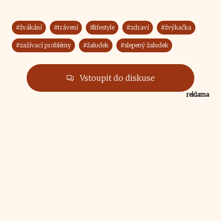
#žvákání
#trávení
#lifestyle
#zdraví
#žvýkačka
#zažívací problémy
#žaludek
#slepený žaludek
Vstoupit do diskuse
reklama