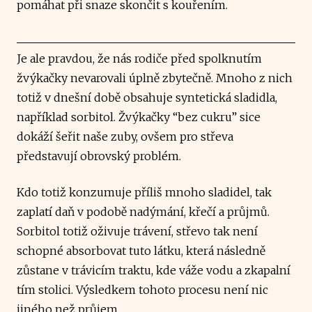
pomáhat při snaze skončit s kouřením.
Je ale pravdou, že nás rodiče před spolknutím
žvýkačky nevarovali úplně zbytečně. Mnoho z nich
totiž v dnešní době obsahuje syntetická sladidla,
například sorbitol. Žvýkačky “bez cukru” sice
dokáží šeřit naše zuby, ovšem pro střeva
představují obrovský problém.
Kdo totiž konzumuje příliš mnoho sladidel, tak
zaplatí daň v podobě nadýmání, křečí a průjmů.
Sorbitol totiž oživuje trávení, střevo tak není
schopné absorbovat tuto látku, která následně
zůstane v trávicím traktu, kde váže vodu a zkapalní
tím stolici. Výsledkem tohoto procesu není nic
jiného než průjem.