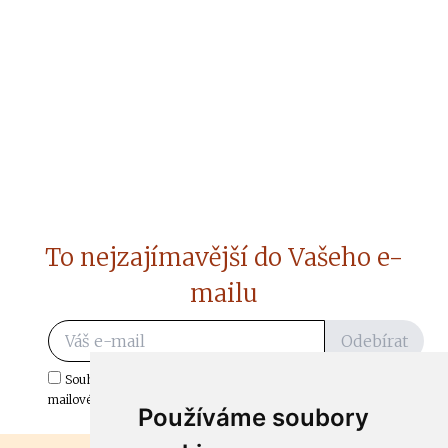
To nejzajímavější do Vašeho e-
mailu
Odebírat
Souhlasím s odběrem důležitých zpráv ze ČtiDoma.cz do mé e-
mailové schránky.
Používáme soubory