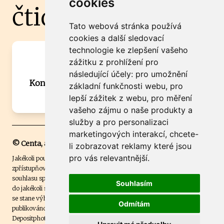
cookies
čtidoma.cz
Tato webová stránka používá
cookies a další sledovací
technologie ke zlepšení vašeho
Máte zajímavou informaci? Chcete
zážitku z prohlížení pro
spolupracovat?
následující účely:
pro umožnění
Kontaktujte šéfredaktora Martina Chalupu:
základní funkčnosti webu
,
pro
chalupa@ctidoma.cz
lepší zážitek z webu
,
pro měření
vašeho zájmu o naše produkty a
služby a pro personalizaci
marketingových interakcí
,
chcete-
© Centa, a.s.
li zobrazovat reklamy které jsou
pro vás relevantnější
.
Jakékoli použití obsahu včetně převzetí, šíření či dalšího užití a
zpřístupňování textových či obrazových materiálů bez písemného
souhlasu společnosti Centa,a.s. je zakázáno. Čtenář svým přihlášením
Souhlasím
do jakékoli soutěže na našem webu dává souhlas s tím, že v případě, že
se stane výhercem této soutěže, může být jeho jméno na webu
Odmítám
publikováno. Centa, a.s. využívala licenci ČTK a využívá fotografie z
Depositphotos
.