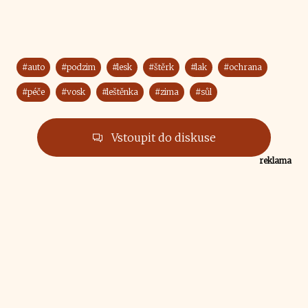
#auto
#podzim
#lesk
#štěrk
#lak
#ochrana
#péče
#vosk
#leštěnka
#zima
#sůl
Vstoupit do diskuse
reklama