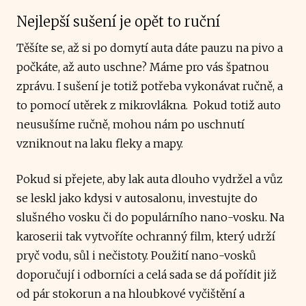
Nejlepší sušení je opět to ruční
Těšíte se, až si po domytí auta dáte pauzu na pivo a
počkáte, až auto uschne? Máme pro vás špatnou
zprávu. I sušení je totiž potřeba vykonávat ručně, a
to pomocí utěrek z mikrovlákna. Pokud totiž auto
neusušíme ručně, mohou nám po uschnutí
vzniknout na laku fleky a mapy.
Pokud si přejete, aby lak auta dlouho vydržel a vůz
se leskl jako kdysi v autosalonu, investujte do
slušného vosku či do populárního nano-vosku. Na
karoserii tak vytvoříte ochranný film, který udrží
pryč vodu, sůl i nečistoty. Použití nano-vosků
doporučují i odborníci a celá sada se dá pořídit již
od pár stokorun a na hloubkové vyčištění a