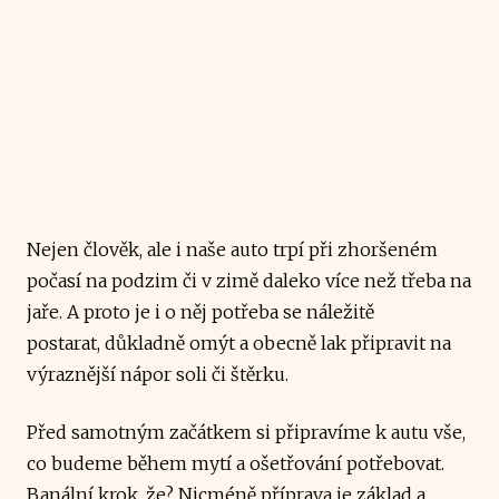
Nejen člověk, ale i naše auto trpí při zhoršeném
počasí na podzim či v zimě daleko více než třeba na
jaře. A proto je i o něj potřeba se náležitě
postarat, důkladně omýt a obecně lak připravit na
výraznější nápor soli či štěrku.
Před samotným začátkem si připravíme k autu vše,
co budeme během mytí a ošetřování potřebovat.
Banální krok, že? Nicméně příprava je základ a