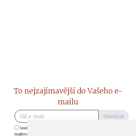
To nejzajímavější do Vašeho e-
mailu
Odebírat
Souhlasím s odběrem důležitých zpráv ze ČtiDoma.cz do mé e-
mailové schránky.