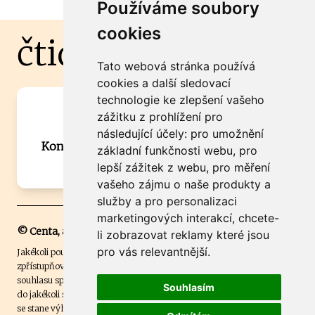
Používáme soubory
cookies
čtidoma.cz
Tato webová stránka používá
cookies a další sledovací
technologie ke zlepšení vašeho
Máte zajímavou informaci? Chcete
zážitku z prohlížení pro
spolupracovat?
následující účely:
pro umožnění
Kontaktujte šéfredaktora Martina Chalupu:
základní funkčnosti webu
,
pro
chalupa@ctidoma.cz
lepší zážitek z webu
,
pro měření
vašeho zájmu o naše produkty a
služby a pro personalizaci
marketingových interakcí
,
chcete-
© Centa, a.s.
li zobrazovat reklamy které jsou
pro vás relevantnější
.
Jakékoli použití obsahu včetně převzetí, šíření či dalšího užití a
zpřístupňování textových či obrazových materiálů bez písemného
souhlasu společnosti Centa,a.s. je zakázáno. Čtenář svým přihlášením
Souhlasím
do jakékoli soutěže na našem webu dává souhlas s tím, že v případě, že
se stane výhercem této soutěže, může být jeho jméno na webu