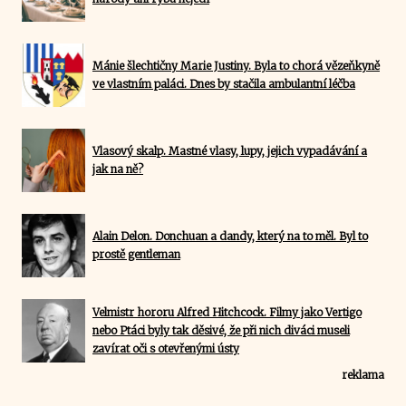
Mánie šlechtičny Marie Justiny. Byla to chorá vězeňkyně
ve vlastním paláci. Dnes by stačila ambulantní léčba
Vlasový skalp. Mastné vlasy, lupy, jejich vypadávání a
jak na ně?
Alain Delon. Donchuan a dandy, který na to měl. Byl to
prostě gentleman
Velmistr hororu Alfred Hitchcock. Filmy jako Vertigo
nebo Ptáci byly tak děsivé, že při nich diváci museli
zavírat oči s otevřenými ústy
reklama