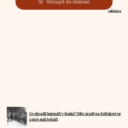
Vstoupit do diskuse
reklama
Co ukradli legionáři v Rusku? Díky zradě na Kolčakovi se
z nich stali boháči