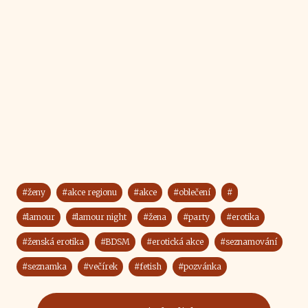
#ženy
#akce regionu
#akce
#oblečení
#
#lamour
#lamour night
#žena
#party
#erotika
#ženská erotika
#BDSM
#erotická akce
#seznamování
#seznamka
#večírek
#fetish
#pozvánka