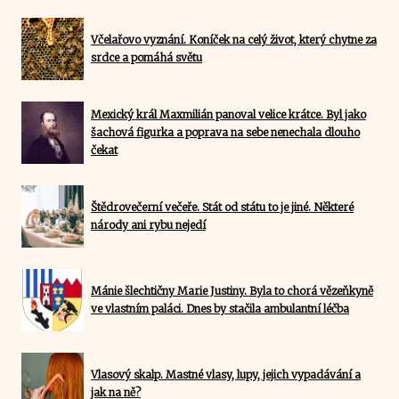
Včelařovo vyznání. Koníček na celý život, který chytne za
srdce a pomáhá světu
Mexický král Maxmilián panoval velice krátce. Byl jako
šachová figurka a poprava na sebe nenechala dlouho
čekat
Štědrovečerní večeře. Stát od státu to je jiné. Některé
národy ani rybu nejedí
Mánie šlechtičny Marie Justiny. Byla to chorá vězeňkyně
ve vlastním paláci. Dnes by stačila ambulantní léčba
Vlasový skalp. Mastné vlasy, lupy, jejich vypadávání a
jak na ně?