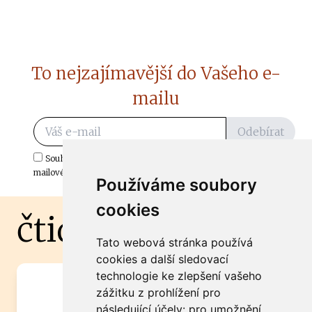
To nejzajímavější do Vašeho e-
mailu
Odebírat
Souhlasím s odběrem důležitých zpráv ze ČtiDoma.cz do mé e-
mailové schránky.
Používáme soubory
cookies
čtidoma.cz
Tato webová stránka používá
cookies a další sledovací
technologie ke zlepšení vašeho
Máte zajímavou informaci? Chcete
zážitku z prohlížení pro
spolupracovat?
následující účely:
pro umožnění