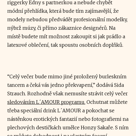
riggerky Edny s partnerkou a nebude chybět
módní přehlídka, která bude tím zajímavější, že
modely nebudou předvádět profesionální modelky,
nýbrž múzy, či přímo zákaznice designérů.
Na
místě budete mít možnost zakoupit si jak prádlo a
latexové oblečení, tak spoustu osobních doplňků.
“Celý večer bude mimo jiné proložený burleskním
tancem a čeká vás jedno překvapení,” dodává Sida
Strauch. Rozhodně však nemusíte strávit celý večer
sledováním L´AMOUR programu.
Ochutnat můžete
třeba speciální drink L´AMOUR a pokochat se
nástěnkou erotických fantazií nebo fotografiemi na
plechových destičkách umělce Honzy Sakaře. S ním
se můžete dohodnout i na vlastním focení.