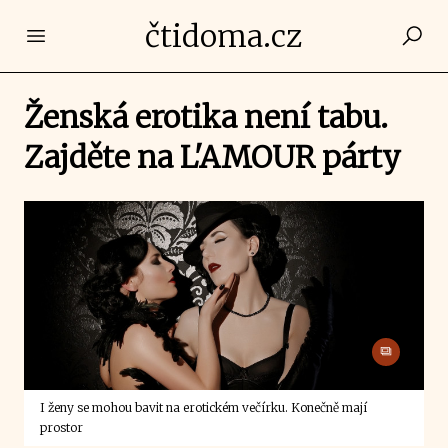
čtidoma.cz
Open main menu
Ženská erotika není tabu.
Zajděte na L'AMOUR párty
I ženy se mohou bavit na erotickém večírku. Konečně mají
prostor