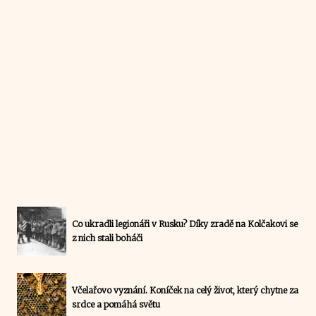
Co ukradli legionáři v Rusku? Díky zradě na Kolčakovi se
z nich stali boháči
Včelařovo vyznání. Koníček na celý život, který chytne za
srdce a pomáhá světu