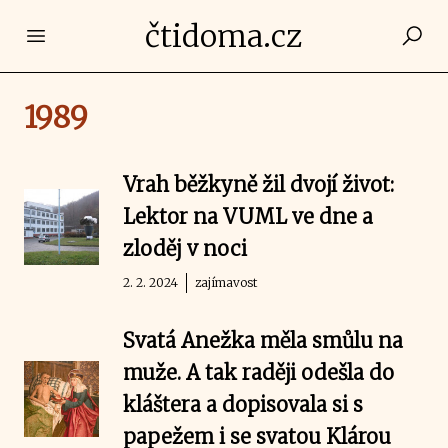
čtidoma.cz
Open main menu
1989
Vrah běžkyně žil dvojí život:
Lektor na VUML ve dne a
zloděj v noci
2. 2. 2024
zajímavost
Svatá Anežka měla smůlu na
muže. A tak raději odešla do
kláštera a dopisovala si s
papežem i se svatou Klárou