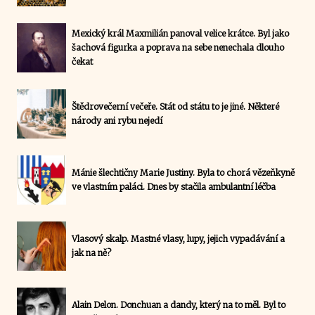
Mexický král Maxmilián panoval velice krátce. Byl jako
šachová figurka a poprava na sebe nenechala dlouho
čekat
Štědrovečerní večeře. Stát od státu to je jiné. Některé
národy ani rybu nejedí
Mánie šlechtičny Marie Justiny. Byla to chorá vězeňkyně
ve vlastním paláci. Dnes by stačila ambulantní léčba
Vlasový skalp. Mastné vlasy, lupy, jejich vypadávání a
jak na ně?
Alain Delon. Donchuan a dandy, který na to měl. Byl to