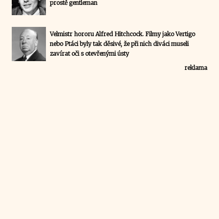
prostě gentleman
Velmistr hororu Alfred Hitchcock. Filmy jako Vertigo
nebo Ptáci byly tak děsivé, že při nich diváci museli
zavírat oči s otevřenými ústy
reklama