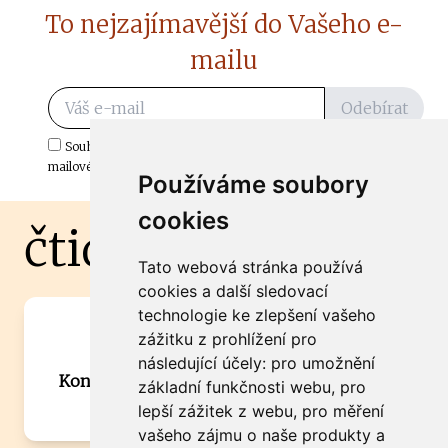
To nejzajímavější do Vašeho e-
mailu
Odebírat
Souhlasím s odběrem důležitých zpráv ze ČtiDoma.cz do mé e-
mailové schránky.
Používáme soubory
cookies
čtidoma.cz
Tato webová stránka používá
cookies a další sledovací
technologie ke zlepšení vašeho
Máte zajímavou informaci? Chcete
zážitku z prohlížení pro
spolupracovat?
následující účely:
pro umožnění
Kontaktujte šéfredaktora Martina Chalupu:
základní funkčnosti webu
,
pro
chalupa@ctidoma.cz
lepší zážitek z webu
,
pro měření
vašeho zájmu o naše produkty a