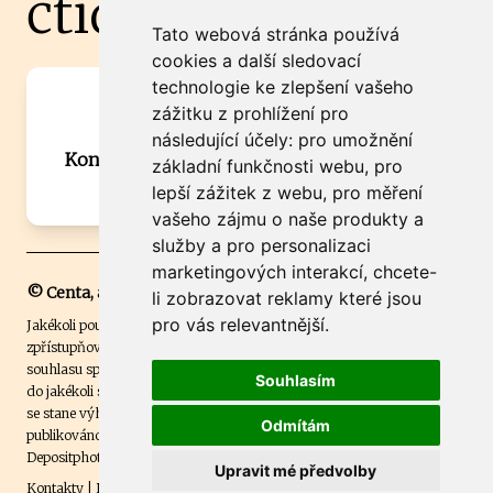
čtidoma.cz
Tato webová stránka používá
cookies a další sledovací
technologie ke zlepšení vašeho
Máte zajímavou informaci? Chcete
zážitku z prohlížení pro
spolupracovat?
následující účely:
pro umožnění
Kontaktujte šéfredaktora Martina Chalupu:
základní funkčnosti webu
,
pro
chalupa@ctidoma.cz
lepší zážitek z webu
,
pro měření
vašeho zájmu o naše produkty a
služby a pro personalizaci
marketingových interakcí
,
chcete-
© Centa, a.s.
li zobrazovat reklamy které jsou
pro vás relevantnější
.
Jakékoli použití obsahu včetně převzetí, šíření či dalšího užití a
zpřístupňování textových či obrazových materiálů bez písemného
souhlasu společnosti Centa,a.s. je zakázáno. Čtenář svým přihlášením
Souhlasím
do jakékoli soutěže na našem webu dává souhlas s tím, že v případě, že
se stane výhercem této soutěže, může být jeho jméno na webu
Odmítám
publikováno. Centa, a.s. využívala licenci ČTK a využívá fotografie z
Depositphotos
.
Upravit mé předvolby
Kontakty
|
Etický kodex
|
Spravovat souhlas s nastavením osobních