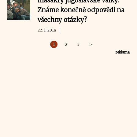
masakry jugoslávské války:
Známe konečně odpovědi na
všechny otázky?
22. 1. 2018
1
2
3
>
reklama