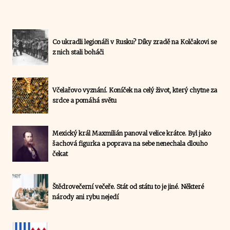
Co ukradli legionáři v Rusku? Díky zradě na Kolčakovi se
z nich stali boháči
Včelařovo vyznání. Koníček na celý život, který chytne za
srdce a pomáhá světu
Mexický král Maxmilián panoval velice krátce. Byl jako
šachová figurka a poprava na sebe nenechala dlouho
čekat
Štědrovečerní večeře. Stát od státu to je jiné. Některé
národy ani rybu nejedí