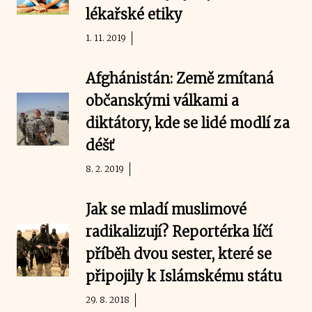
lékařské etiky
1. 11. 2019
Afghánistán: Země zmítaná
občanskými válkami a
diktátory, kde se lidé modlí za
déšť
8. 2. 2019
Jak se mladí muslimové
radikalizují? Reportérka líčí
příběh dvou sester, které se
připojily k Islámskému státu
29. 8. 2018