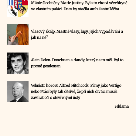
Mánie šlechtičny Marie Justiny. Byla to chorá vězeňkyně
ve vlastním paláci. Dnes by stačila ambulantní léčba
Vlasový skalp. Mastné vlasy, lupy, jejich vypadávání a
jak na ně?
Alain Delon. Donchuan a dandy, který na to měl. Byl to
prostě gentleman
Velmistr hororu Alfred Hitchcock. Filmy jako Vertigo
nebo Ptáci byly tak děsivé, že při nich diváci museli
zavírat oči s otevřenými ústy
reklama