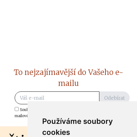
To nejzajímavější do Vašeho e-
mailu
Odebírat
Souhlasím s odběrem důležitých zpráv ze ČtiDoma.cz do mé e-
mailové schránky.
Používáme soubory
cookies