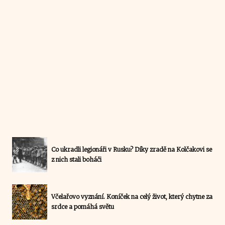
Co ukradli legionáři v Rusku? Díky zradě na Kolčakovi se
z nich stali boháči
Včelařovo vyznání. Koníček na celý život, který chytne za
srdce a pomáhá světu