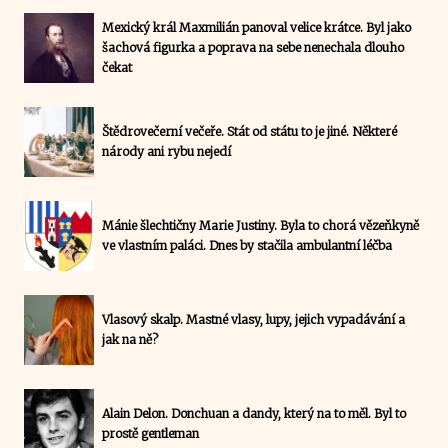
Mexický král Maxmilián panoval velice krátce. Byl jako
šachová figurka a poprava na sebe nenechala dlouho
čekat
Štědrovečerní večeře. Stát od státu to je jiné. Některé
národy ani rybu nejedí
Mánie šlechtičny Marie Justiny. Byla to chorá vězeňkyně
ve vlastním paláci. Dnes by stačila ambulantní léčba
Vlasový skalp. Mastné vlasy, lupy, jejich vypadávání a
jak na ně?
Alain Delon. Donchuan a dandy, který na to měl. Byl to
prostě gentleman