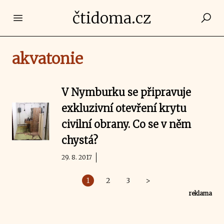
čtidoma.cz
Open main menu
akvatonie
V Nymburku se připravuje
exkluzivní otevření krytu
civilní obrany. Co se v něm
chystá?
29. 8. 2017
1
2
3
>
reklama