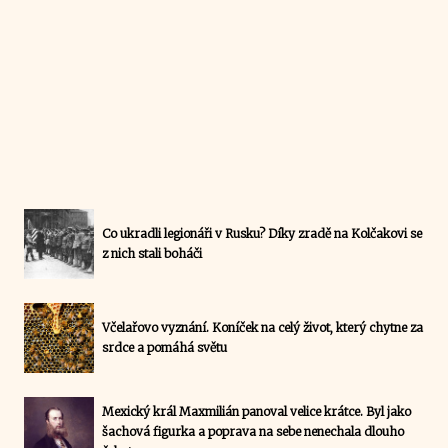
Co ukradli legionáři v Rusku? Díky zradě na Kolčakovi se
z nich stali boháči
Včelařovo vyznání. Koníček na celý život, který chytne za
srdce a pomáhá světu
Mexický král Maxmilián panoval velice krátce. Byl jako
šachová figurka a poprava na sebe nenechala dlouho