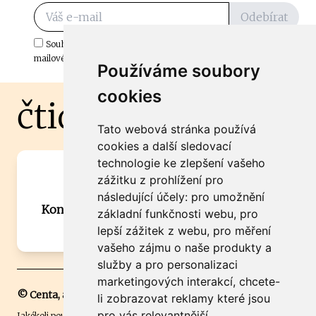
Odebírat
Souhlasím s odběrem důležitých zpráv ze ČtiDoma.cz do mé e-
mailové schránky.
Používáme soubory
cookies
čtidoma.cz
Tato webová stránka používá
cookies a další sledovací
technologie ke zlepšení vašeho
Máte zajímavou informaci? Chcete
zážitku z prohlížení pro
spolupracovat?
následující účely:
pro umožnění
Kontaktujte šéfredaktora Martina Chalupu:
základní funkčnosti webu
,
pro
chalupa@ctidoma.cz
lepší zážitek z webu
,
pro měření
vašeho zájmu o naše produkty a
služby a pro personalizaci
marketingových interakcí
,
chcete-
© Centa, a.s.
li zobrazovat reklamy které jsou
pro vás relevantnější
.
Jakékoli použití obsahu včetně převzetí, šíření či dalšího užití a