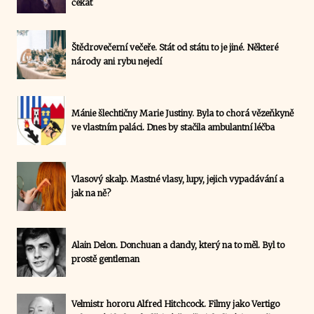
čekat
Štědrovečerní večeře. Stát od státu to je jiné. Některé
národy ani rybu nejedí
Mánie šlechtičny Marie Justiny. Byla to chorá vězeňkyně
ve vlastním paláci. Dnes by stačila ambulantní léčba
Vlasový skalp. Mastné vlasy, lupy, jejich vypadávání a
jak na ně?
Alain Delon. Donchuan a dandy, který na to měl. Byl to
prostě gentleman
Velmistr hororu Alfred Hitchcock. Filmy jako Vertigo