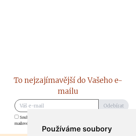
To nejzajímavější do Vašeho e-
mailu
Odebírat
Souhlasím s odběrem důležitých zpráv ze ČtiDoma.cz do mé e-
mailové schránky.
Používáme soubory