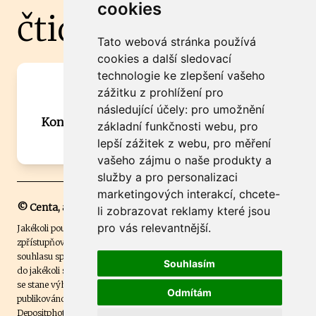
cookies
čtidoma.cz
Tato webová stránka používá
cookies a další sledovací
technologie ke zlepšení vašeho
Máte zajímavou informaci? Chcete
zážitku z prohlížení pro
spolupracovat?
následující účely:
pro umožnění
Kontaktujte šéfredaktora Martina Chalupu:
základní funkčnosti webu
,
pro
chalupa@ctidoma.cz
lepší zážitek z webu
,
pro měření
vašeho zájmu o naše produkty a
služby a pro personalizaci
marketingových interakcí
,
chcete-
© Centa, a.s.
li zobrazovat reklamy které jsou
pro vás relevantnější
.
Jakékoli použití obsahu včetně převzetí, šíření či dalšího užití a
zpřístupňování textových či obrazových materiálů bez písemného
souhlasu společnosti Centa,a.s. je zakázáno. Čtenář svým přihlášením
Souhlasím
do jakékoli soutěže na našem webu dává souhlas s tím, že v případě, že
se stane výhercem této soutěže, může být jeho jméno na webu
Odmítám
publikováno. Centa, a.s. využívala licenci ČTK a využívá fotografie z
Depositphotos
.