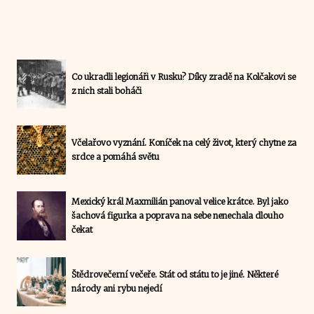
Co ukradli legionáři v Rusku? Díky zradě na Kolčakovi se
z nich stali boháči
Včelařovo vyznání. Koníček na celý život, který chytne za
srdce a pomáhá světu
Mexický král Maxmilián panoval velice krátce. Byl jako
šachová figurka a poprava na sebe nenechala dlouho
čekat
Štědrovečerní večeře. Stát od státu to je jiné. Některé
národy ani rybu nejedí