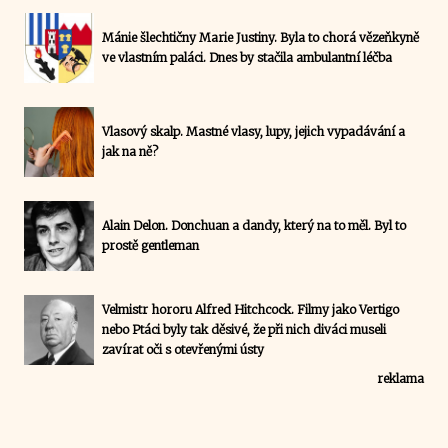
Mánie šlechtičny Marie Justiny. Byla to chorá vězeňkyně
ve vlastním paláci. Dnes by stačila ambulantní léčba
Vlasový skalp. Mastné vlasy, lupy, jejich vypadávání a
jak na ně?
Alain Delon. Donchuan a dandy, který na to měl. Byl to
prostě gentleman
Velmistr hororu Alfred Hitchcock. Filmy jako Vertigo
nebo Ptáci byly tak děsivé, že při nich diváci museli
zavírat oči s otevřenými ústy
reklama