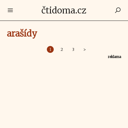
čtidoma.cz
Open main menu
arašídy
1
2
3
>
reklama