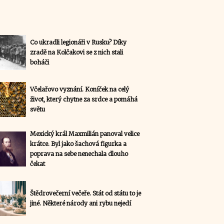
Co ukradli legionáři v Rusku? Díky
zradě na Kolčakovi se z nich stali
boháči
Včelařovo vyznání. Koníček na celý
život, který chytne za srdce a pomáhá
světu
Mexický král Maxmilián panoval velice
krátce. Byl jako šachová figurka a
poprava na sebe nenechala dlouho
čekat
Štědrovečerní večeře. Stát od státu to je
jiné. Některé národy ani rybu nejedí