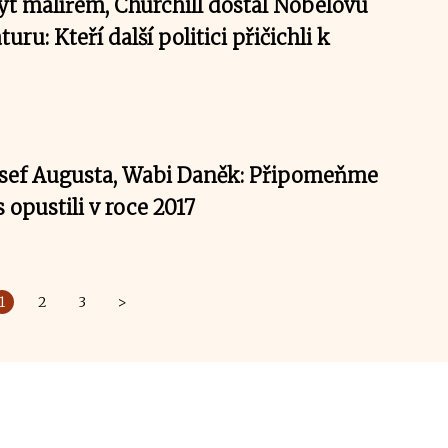
být malířem, Churchill dostal Nobelovu
turu: Kteří další politici přičichli k
Josef Augusta, Wabi Daněk: Připomeňme
ás opustili v roce 2017
1
2
3
>