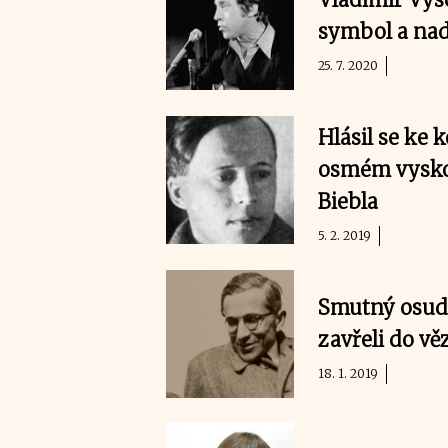
symbol a nad
25. 7. 2020
Hlásil se ke
osmém vyskoč
Biebla
5. 2. 2019
Smutný osud 
zavřeli do vě
18. 1. 2019