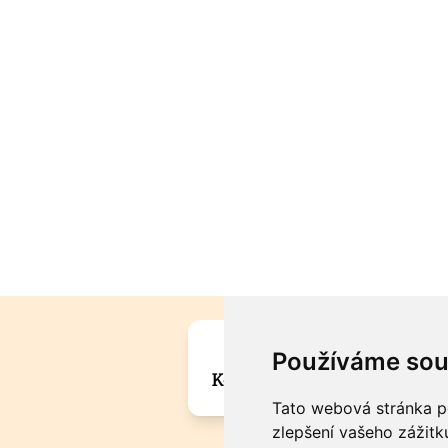
Máte zajímavou informa
Používáme sou
Kontaktujte šéfredaktora Mar
Tato webová stránka po
zlepšení vašeho zážitku