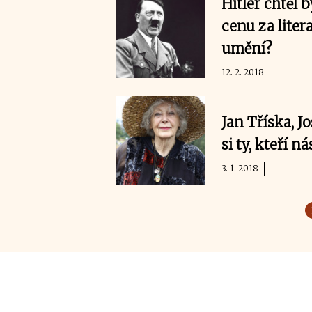
Hitler chtěl 
cenu za litera
umění?
12. 2. 2018
Jan Tříska, 
si ty, kteří n
3. 1. 2018