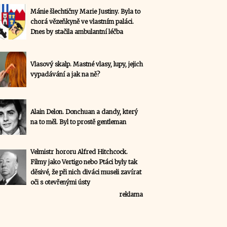
Mánie šlechtičny Marie Justiny. Byla to
chorá vězeňkyně ve vlastním paláci.
Dnes by stačila ambulantní léčba
Vlasový skalp. Mastné vlasy, lupy, jejich
vypadávání a jak na ně?
Alain Delon. Donchuan a dandy, který
na to měl. Byl to prostě gentleman
Velmistr hororu Alfred Hitchcock.
Filmy jako Vertigo nebo Ptáci byly tak
děsivé, že při nich diváci museli zavírat
oči s otevřenými ústy
reklama