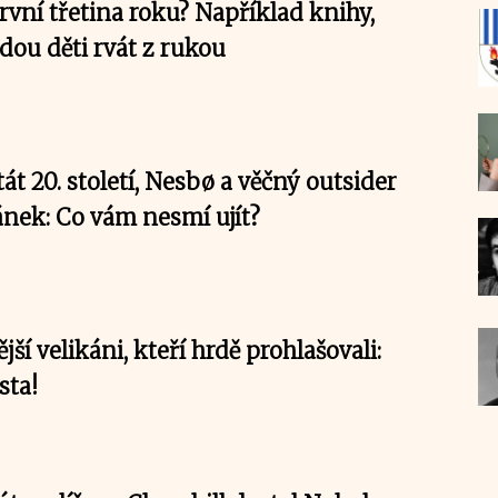
rvní třetina roku? Například knihy,
dou děti rvát z rukou
tát 20. století, Nesbø a věčný outsider
nek: Co vám nesmí ujít?
í velikáni, kteří hrdě prohlašovali:
sta!