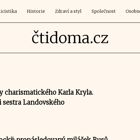
icistika
Historie
Zdraví a styl
Společnost
Osobn
čtidoma.cz
y charismatického Karla Kryla.
i sestra Landovského
ockij: pronásledovaný miláček Rusů,