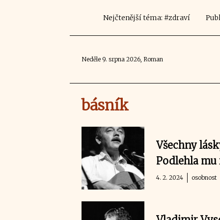
Nejčtenější téma: #zdraví
Publ
Neděle 9. srpna 2026, Roman
básník
Všechny lásk
Podlehla mu 
4. 2. 2024
osobnost
Vladimir Vys