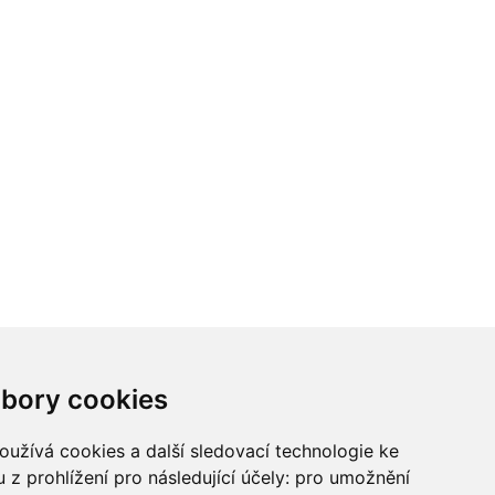
ci? Chcete spolupracovat?
bory cookies
tina Chalupu:
chalupa@ctidoma.cz
užívá cookies a další sledovací technologie ke
 z prohlížení pro následující účely:
pro umožnění