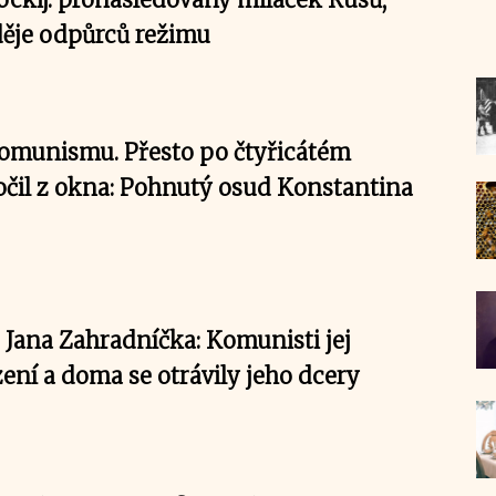
ěje odpůrců režimu
 komunismu. Přesto po čtyřicátém
il z okna: Pohnutý osud Konstantina
Jana Zahradníčka: Komunisti jej
zení a doma se otrávily jeho dcery