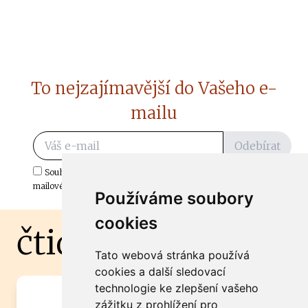
To nejzajímavější do Vašeho e-
mailu
Odebírat
Souhlasím s odběrem důležitých zpráv ze ČtiDoma.cz do mé e-
mailové schránky.
Používáme soubory
cookies
čtidoma.cz
Tato webová stránka používá
cookies a další sledovací
technologie ke zlepšení vašeho
Máte zajímavou informaci? Chcete
zážitku z prohlížení pro