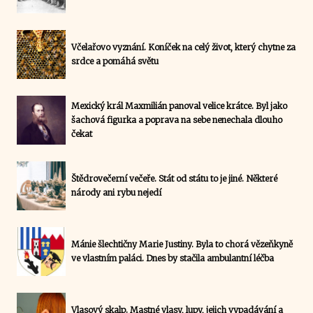
Včelařovo vyznání. Koníček na celý život, který chytne za
srdce a pomáhá světu
Mexický král Maxmilián panoval velice krátce. Byl jako
šachová figurka a poprava na sebe nenechala dlouho
čekat
Štědrovečerní večeře. Stát od státu to je jiné. Některé
národy ani rybu nejedí
Mánie šlechtičny Marie Justiny. Byla to chorá vězeňkyně
ve vlastním paláci. Dnes by stačila ambulantní léčba
Vlasový skalp. Mastné vlasy, lupy, jejich vypadávání a