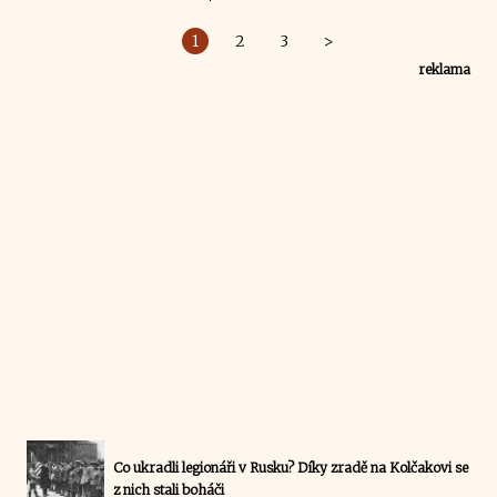
1
2
3
>
reklama
Co ukradli legionáři v Rusku? Díky zradě na Kolčakovi se
z nich stali boháči