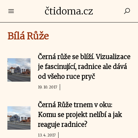
čtidoma.cz
Open main menu
Bílá Růže
Černá růže se blíží. Vizualizace
je fascinující, radnice ale dává
od všeho ruce pryč
19. 10. 2017
Černá Růže trnem v oku:
Komu se projekt nelíbí a jak
reaguje radnice?
13. 4. 2017