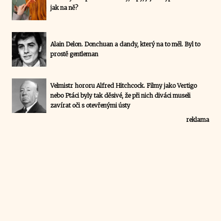
jak na ně?
Alain Delon. Donchuan a dandy, který na to měl. Byl to
prostě gentleman
Velmistr hororu Alfred Hitchcock. Filmy jako Vertigo
nebo Ptáci byly tak děsivé, že při nich diváci museli
zavírat oči s otevřenými ústy
reklama