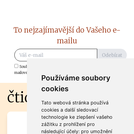
To nejzajímavější do Vašeho e-
mailu
Odebírat
Souhlasím s odběrem důležitých zpráv ze ČtiDoma.cz do mé e-
mailové schránky.
Používáme soubory
cookies
čtidoma.cz
Tato webová stránka používá
cookies a další sledovací
technologie ke zlepšení vašeho
Máte zajímavou informaci? Chcete
zážitku z prohlížení pro
spolupracovat?
následující účely:
pro umožnění