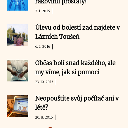
rakovinu prostaty!
7. 1. 2016
Úlevu od bolestí zad najdete v
Lázních Toušeň
6. 1. 2016
Občas bolí snad každého, ale
my víme, jak si pomoci
23. 10. 2015
Neopouštíte svůj počítač ani v
létě?
20. 8. 2015