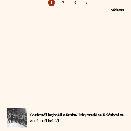
1
2
3
>
reklama
Co ukradli legionáři v Rusku? Díky zradě na Kolčakovi se
z nich stali boháči