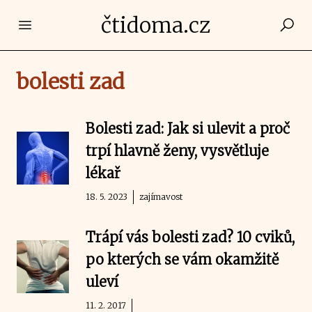
čtidoma.cz
Open main menu
bolesti zad
Bolesti zad: Jak si ulevit a proč
trpí hlavně ženy, vysvětluje
lékař
18. 5. 2023
zajímavost
Trápí vás bolesti zad? 10 cviků,
po kterých se vám okamžitě
uleví
11. 2. 2017