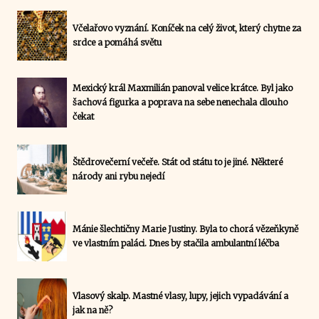
Včelařovo vyznání. Koníček na celý život, který chytne za
srdce a pomáhá světu
Mexický král Maxmilián panoval velice krátce. Byl jako
šachová figurka a poprava na sebe nenechala dlouho
čekat
Štědrovečerní večeře. Stát od státu to je jiné. Některé
národy ani rybu nejedí
Mánie šlechtičny Marie Justiny. Byla to chorá vězeňkyně
ve vlastním paláci. Dnes by stačila ambulantní léčba
Vlasový skalp. Mastné vlasy, lupy, jejich vypadávání a
jak na ně?