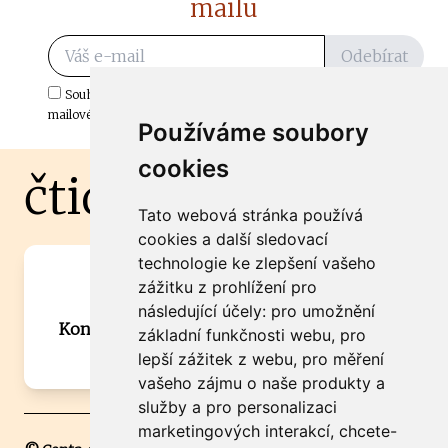
mailu
Odebírat
Souhlasím s odběrem důležitých zpráv ze ČtiDoma.cz do mé e-
mailové schránky.
Používáme soubory
cookies
čtidoma.cz
Tato webová stránka používá
cookies a další sledovací
technologie ke zlepšení vašeho
Máte zajímavou informaci? Chcete
zážitku z prohlížení pro
spolupracovat?
následující účely:
pro umožnění
Kontaktujte šéfredaktora Martina Chalupu:
základní funkčnosti webu
,
pro
chalupa@ctidoma.cz
lepší zážitek z webu
,
pro měření
vašeho zájmu o naše produkty a
služby a pro personalizaci
marketingových interakcí
,
chcete-