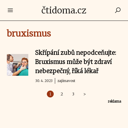
čtidoma.cz
Open main menu
bruxismus
Skřípání zubů nepodceňujte:
Bruxismus může být zdraví
nebezpečný, říká lékař
30. 4. 2023
zajímavost
1
2
3
>
reklama