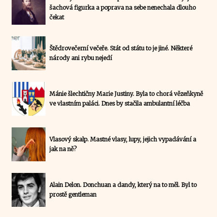
šachová figurka a poprava na sebe nenechala dlouho
čekat
Štědrovečerní večeře. Stát od státu to je jiné. Některé
národy ani rybu nejedí
Mánie šlechtičny Marie Justiny. Byla to chorá vězeňkyně
ve vlastním paláci. Dnes by stačila ambulantní léčba
Vlasový skalp. Mastné vlasy, lupy, jejich vypadávání a
jak na ně?
Alain Delon. Donchuan a dandy, který na to měl. Byl to
prostě gentleman