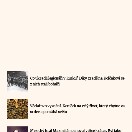
Co ukradli legionáři v Rusku? Díky zradě na Kolčakovi se
z nich stali boháči
Včelařovo vyznání. Koníček na celý život, který chytne za
srdce a pomáhá světu
Mexický král Maxmilián panoval velice krátce. Byl jako