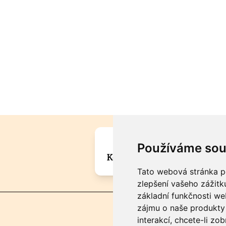
Máte zajímavou informa
Používáme sou
Kontaktujte šéfredaktora Mar
Tato webová stránka po
zlepšení vašeho zážitku
základní funkčnosti w
zájmu o naše produkty 
interakcí
,
chcete-li zob