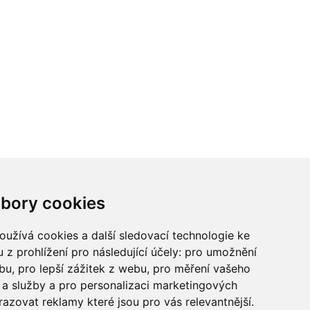
ci? Chcete spolupracovat?
bory cookies
tina Chalupu:
chalupa@ctidoma.cz
užívá cookies a další sledovací technologie ke
 z prohlížení pro následující účely:
pro umožnění
ebu
,
pro lepší zážitek z webu
,
pro měření vašeho
a služby a pro personalizaci marketingových
razovat reklamy které jsou pro vás relevantnější
.