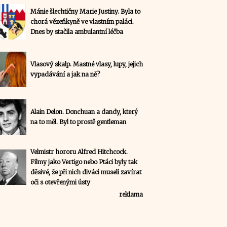
Mánie šlechtičny Marie Justiny. Byla to
chorá vězeňkyně ve vlastním paláci.
Dnes by stačila ambulantní léčba
Vlasový skalp. Mastné vlasy, lupy, jejich
vypadávání a jak na ně?
Alain Delon. Donchuan a dandy, který
na to měl. Byl to prostě gentleman
Velmistr hororu Alfred Hitchcock.
Filmy jako Vertigo nebo Ptáci byly tak
děsivé, že při nich diváci museli zavírat
oči s otevřenými ústy
reklama