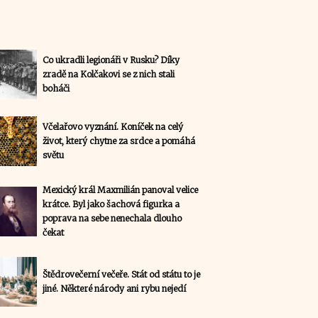
Co ukradli legionáři v Rusku? Díky
zradě na Kolčakovi se z nich stali
boháči
Včelařovo vyznání. Koníček na celý
život, který chytne za srdce a pomáhá
světu
Mexický král Maxmilián panoval velice
krátce. Byl jako šachová figurka a
poprava na sebe nenechala dlouho
čekat
Štědrovečerní večeře. Stát od státu to je
jiné. Některé národy ani rybu nejedí