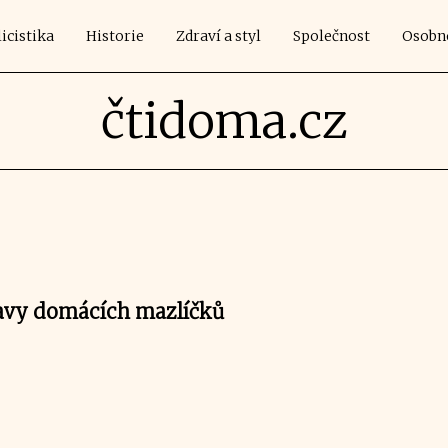
icistika
Historie
Zdraví a styl
Společnost
Osobn
čtidoma.cz
avy domácích mazlíčků