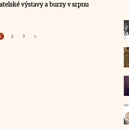
telské výstavy a burzy v srpnu
1
2
3
>