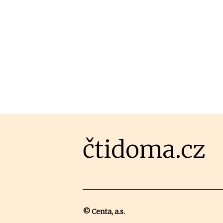
čtidoma.cz
© Centa, a.s.