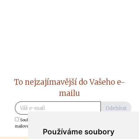
To nejzajímavější do Vašeho e-
mailu
Odebírat
Souhlasím s odběrem důležitých zpráv ze ČtiDoma.cz do mé e-
mailové schránky.
Používáme soubory