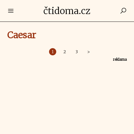
čtidoma.cz
Open main menu
Caesar
1
2
3
>
reklama