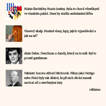
Mánie šlechtičny Marie Justiny. Byla to chorá vězeňkyně
ve vlastním paláci. Dnes by stačila ambulantní léčba
Vlasový skalp. Mastné vlasy, lupy, jejich vypadávání a
jak na ně?
Alain Delon. Donchuan a dandy, který na to měl. Byl to
prostě gentleman
Velmistr hororu Alfred Hitchcock. Filmy jako Vertigo
nebo Ptáci byly tak děsivé, že při nich diváci museli
zavírat oči s otevřenými ústy
reklama