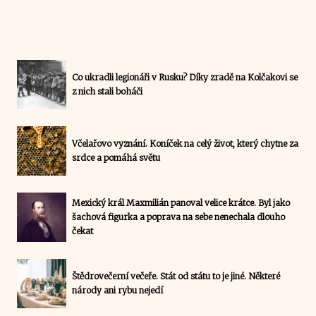
Co ukradli legionáři v Rusku? Díky zradě na Kolčakovi se
z nich stali boháči
Včelařovo vyznání. Koníček na celý život, který chytne za
srdce a pomáhá světu
Mexický král Maxmilián panoval velice krátce. Byl jako
šachová figurka a poprava na sebe nenechala dlouho
čekat
Štědrovečerní večeře. Stát od státu to je jiné. Některé
národy ani rybu nejedí