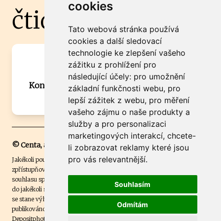
cookies
čtidoma.cz
Tato webová stránka používá
cookies a další sledovací
technologie ke zlepšení vašeho
Máte zajímavou informaci? Chcete
zážitku z prohlížení pro
spolupracovat?
následující účely:
pro umožnění
Kontaktujte šéfredaktora Martina Chalupu:
základní funkčnosti webu
,
pro
chalupa@ctidoma.cz
lepší zážitek z webu
,
pro měření
vašeho zájmu o naše produkty a
služby a pro personalizaci
marketingových interakcí
,
chcete-
© Centa, a.s.
li zobrazovat reklamy které jsou
pro vás relevantnější
.
Jakékoli použití obsahu včetně převzetí, šíření či dalšího užití a
zpřístupňování textových či obrazových materiálů bez písemného
souhlasu společnosti Centa,a.s. je zakázáno. Čtenář svým přihlášením
Souhlasím
do jakékoli soutěže na našem webu dává souhlas s tím, že v případě, že
se stane výhercem této soutěže, může být jeho jméno na webu
Odmítám
publikováno. Centa, a.s. využívala licenci ČTK a využívá fotografie z
Depositphotos
.