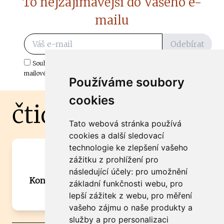
To nejzajímavější do Vašeho e-
mailu
Odebírat
Souhlasím s odběrem důležitých zpráv ze ČtiDoma.cz do mé e-
mailové schránky.
Používáme soubory
cookies
čtidoma.cz
Tato webová stránka používá
cookies a další sledovací
technologie ke zlepšení vašeho
Máte zajímavou informaci? Chcete
zážitku z prohlížení pro
spolupracovat?
následující účely:
pro umožnění
Kontaktujte šéfredaktora Martina Chalupu:
základní funkčnosti webu
,
pro
chalupa@ctidoma.cz
lepší zážitek z webu
,
pro měření
vašeho zájmu o naše produkty a
služby a pro personalizaci