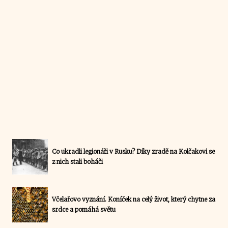
Co ukradli legionáři v Rusku? Díky zradě na Kolčakovi se
z nich stali boháči
Včelařovo vyznání. Koníček na celý život, který chytne za
srdce a pomáhá světu