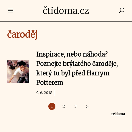
čtidoma.cz
Open main menu
čaroděj
Inspirace, nebo náhoda?
Poznejte brýlatého čaroděje,
který tu byl před Harrym
Potterem
9. 6. 2018
1
2
3
>
reklama