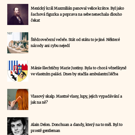
Mexický král Maxmilián panoval velice krátce. Byl jako
šachová figurka a poprava na sebe nenechala dlouho
čekat
Štědrovečerní večeře. Stát od státu to je jiné. Některé
národy ani rybu nejedí
Mánie šlechtičny Marie Justiny. Byla to chorá vězeňkyně
ve vlastním paláci. Dnes by stačila ambulantní léčba
Vlasový skalp. Mastné vlasy, lupy, jejich vypadávání a
jak na ně?
Alain Delon. Donchuan a dandy, který na to měl. Byl to
prostě gentleman