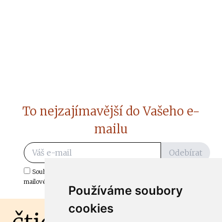
To nejzajímavější do Vašeho e-
mailu
Odebírat
Souhlasím s odběrem důležitých zpráv ze ČtiDoma.cz do mé e-
mailové schránky.
Používáme soubory
cookies