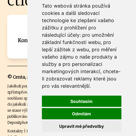
čtidoma.cz
Tato webová stránka používá
cookies a další sledovací
technologie ke zlepšení vašeho
Máte zajímavou informaci? Chcete
zážitku z prohlížení pro
spolupracovat?
následující účely:
pro umožnění
Kontaktujte šéfredaktora Martina Chalupu:
základní funkčnosti webu
,
pro
chalupa@ctidoma.cz
lepší zážitek z webu
,
pro měření
vašeho zájmu o naše produkty a
služby a pro personalizaci
marketingových interakcí
,
chcete-
© Centa, a.s.
li zobrazovat reklamy které jsou
pro vás relevantnější
.
Jakékoli použití obsahu včetně převzetí, šíření či dalšího užití a
zpřístupňování textových či obrazových materiálů bez písemného
souhlasu společnosti Centa,a.s. je zakázáno. Čtenář svým přihlášením
Souhlasím
do jakékoli soutěže na našem webu dává souhlas s tím, že v případě, že
se stane výhercem této soutěže, může být jeho jméno na webu
Odmítám
publikováno. Centa, a.s. využívala licenci ČTK a využívá fotografie z
Depositphotos
.
Upravit mé předvolby
Kontakty
|
Etický kodex
|
Spravovat souhlas s nastavením osobních