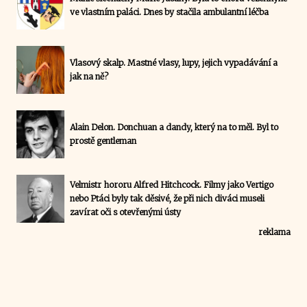
ve vlastním paláci. Dnes by stačila ambulantní léčba
Vlasový skalp. Mastné vlasy, lupy, jejich vypadávání a
jak na ně?
Alain Delon. Donchuan a dandy, který na to měl. Byl to
prostě gentleman
Velmistr hororu Alfred Hitchcock. Filmy jako Vertigo
nebo Ptáci byly tak děsivé, že při nich diváci museli
zavírat oči s otevřenými ústy
reklama