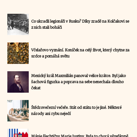
Co ukradli legionáři v Rusku? Díky zradě na Kolčakovi se
z nich stali boháči
Včelařovo vyznání. Koníček na celý život, který chytne za
srdce a pomáhá světu
Mexický král Maxmilián panoval velice krátce. Byl jako
šachová figurka a poprava na sebe nenechala dlouho
čekat
Štědrovečerní večeře. Stát od státu to je jiné. Některé
národy ani rybu nejedí
Mánie šlechtičny Marie Justiny. Byla to chorá vězeňkyně