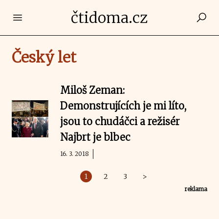
čtidoma.cz
Open main menu
Český let
Miloš Zeman:
Demonstrujících je mi líto,
jsou to chudáčci a režisér
Najbrt je blbec
16. 3. 2018
1
2
3
>
reklama