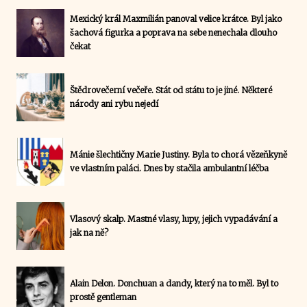
Mexický král Maxmilián panoval velice krátce. Byl jako
šachová figurka a poprava na sebe nenechala dlouho
čekat
Štědrovečerní večeře. Stát od státu to je jiné. Některé
národy ani rybu nejedí
Mánie šlechtičny Marie Justiny. Byla to chorá vězeňkyně
ve vlastním paláci. Dnes by stačila ambulantní léčba
Vlasový skalp. Mastné vlasy, lupy, jejich vypadávání a
jak na ně?
Alain Delon. Donchuan a dandy, který na to měl. Byl to
prostě gentleman