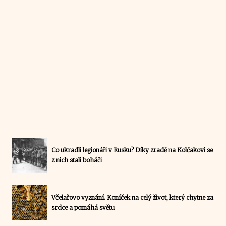
Co ukradli legionáři v Rusku? Díky zradě na Kolčakovi se
z nich stali boháči
Včelařovo vyznání. Koníček na celý život, který chytne za
srdce a pomáhá světu