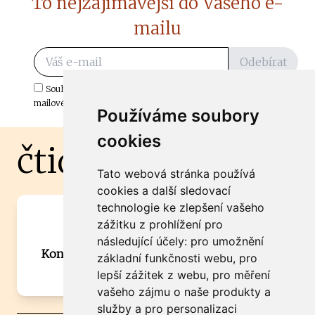
To nejzajímavější do Vašeho e-
mailu
Odebírat
Souhlasím s odběrem důležitých zpráv ze ČtiDoma.cz do mé e-
mailové schránky.
Používáme soubory
cookies
čtidoma.cz
Tato webová stránka používá
cookies a další sledovací
technologie ke zlepšení vašeho
Máte zajímavou informaci? Chcete
zážitku z prohlížení pro
spolupracovat?
následující účely:
pro umožnění
Kontaktujte šéfredaktora Martina Chalupu:
základní funkčnosti webu
,
pro
chalupa@ctidoma.cz
lepší zážitek z webu
,
pro měření
vašeho zájmu o naše produkty a
služby a pro personalizaci