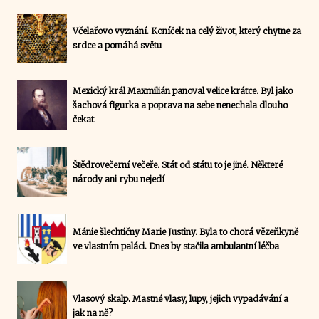
Včelařovo vyznání. Koníček na celý život, který chytne za
srdce a pomáhá světu
Mexický král Maxmilián panoval velice krátce. Byl jako
šachová figurka a poprava na sebe nenechala dlouho
čekat
Štědrovečerní večeře. Stát od státu to je jiné. Některé
národy ani rybu nejedí
Mánie šlechtičny Marie Justiny. Byla to chorá vězeňkyně
ve vlastním paláci. Dnes by stačila ambulantní léčba
Vlasový skalp. Mastné vlasy, lupy, jejich vypadávání a
jak na ně?