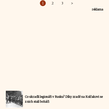
1
2
3
>
reklama
Co ukradli legionáři v Rusku? Díky zradě na Kolčakovi se
z nich stali boháči