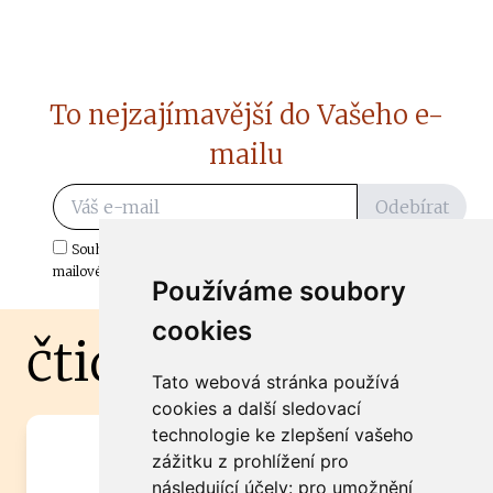
To nejzajímavější do Vašeho e-
mailu
Odebírat
Souhlasím s odběrem důležitých zpráv ze ČtiDoma.cz do mé e-
mailové schránky.
Používáme soubory
cookies
čtidoma.cz
Tato webová stránka používá
cookies a další sledovací
technologie ke zlepšení vašeho
Máte zajímavou informaci? Chcete
zážitku z prohlížení pro
spolupracovat?
následující účely:
pro umožnění