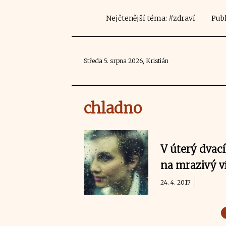
Nejčtenější téma: #zdraví
Publ
Středa 5. srpna 2026, Kristián
chladno
V úterý dvací
na mrazivý v
24. 4. 2017