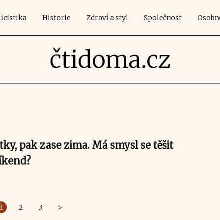
icistika
Historie
Zdraví a styl
Společnost
Osobn
čtidoma.cz
tky, pak zase zima. Má smysl se těšit
íkend?
1
2
3
>