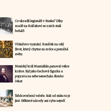
Co ukradli legionáři v Rusku? Díky
zradě na Kolčakovi se z nich stali
boháči
Včelařovo vyznání. Koníček na celý
život, který chytne za srdce a pomáhá
světu
Mexický král Maxmilián panoval velice
krátce. Byl jako šachová figurka a
poprava na sebe nenechala dlouho
čekat
Štědrovečerní večeře. Stát od státu to je
jiné. Některé národy ani rybu nejedí