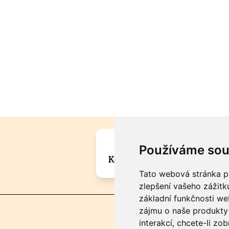
Máte zajímavou informa
Používáme sou
Kontaktujte šéfredaktora Mar
Tato webová stránka po
zlepšení vašeho zážitku
základní funkčnosti w
zájmu o naše produkty 
interakcí
,
chcete-li zob