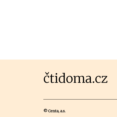
čtidoma.cz
© Centa, a.s.