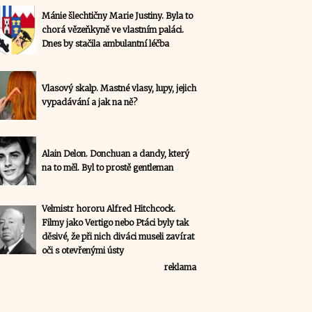
Mánie šlechtičny Marie Justiny. Byla to
chorá vězeňkyně ve vlastním paláci.
Dnes by stačila ambulantní léčba
Vlasový skalp. Mastné vlasy, lupy, jejich
vypadávání a jak na ně?
Alain Delon. Donchuan a dandy, který
na to měl. Byl to prostě gentleman
Velmistr hororu Alfred Hitchcock.
Filmy jako Vertigo nebo Ptáci byly tak
děsivé, že při nich diváci museli zavírat
oči s otevřenými ústy
reklama