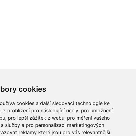
ci? Chcete spolupracovat?
bory cookies
tina Chalupu:
chalupa@ctidoma.cz
užívá cookies a další sledovací technologie ke
 z prohlížení pro následující účely:
pro umožnění
ebu
,
pro lepší zážitek z webu
,
pro měření vašeho
a služby a pro personalizaci marketingových
razovat reklamy které jsou pro vás relevantnější
.