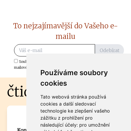
To nejzajímavější do Vašeho e-
mailu
Odebírat
Souhlasím s odběrem důležitých zpráv ze ČtiDoma.cz do mé e-
mailové schránky.
Používáme soubory
cookies
čtidoma.cz
Tato webová stránka používá
cookies a další sledovací
technologie ke zlepšení vašeho
Máte zajímavou informaci? Chcete
zážitku z prohlížení pro
spolupracovat?
následující účely:
pro umožnění
Kontaktujte šéfredaktora Martina Chalupu: