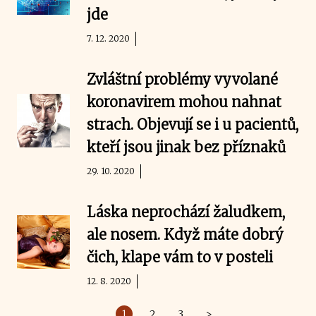
jde
7. 12. 2020
Zvláštní problémy vyvolané
koronavirem mohou nahnat
strach. Objevují se i u pacientů,
kteří jsou jinak bez příznaků
29. 10. 2020
Láska neprochází žaludkem,
ale nosem. Když máte dobrý
čich, klape vám to v posteli
12. 8. 2020
1
2
3
>