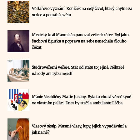
Včelařovo vyznání. Koníček na celý život, který chytne za
srdce a pomáhá světu
Mexický král Maxmilián panoval velice krátce. Byl jako
šachová figurka a poprava na sebe nenechala dlouho
čekat
Štědrovečerní večeře. Stát od státu to je jiné. Některé
národy ani rybu nejedí
Mánie šlechtičny Marie Justiny. Byla to chorá vězeňkyně
ve vlastním paláci. Dnes by stačila ambulantní léčba
Vlasový skalp. Mastné vlasy, lupy, jejich vypadávání a
jak na ně?