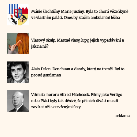
Mánie šlechtičny Marie Justiny. Byla to chorá vězeňkyně
ve vlastním paláci. Dnes by stačila ambulantní léčba
Vlasový skalp. Mastné vlasy, lupy, jejich vypadávání a
jak na ně?
Alain Delon. Donchuan a dandy, který na to měl. Byl to
prostě gentleman
Velmistr hororu Alfred Hitchcock. Filmy jako Vertigo
nebo Ptáci byly tak děsivé, že při nich diváci museli
zavírat oči s otevřenými ústy
reklama