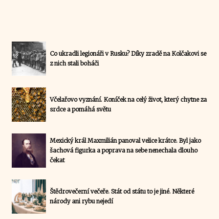
Co ukradli legionáři v Rusku? Díky zradě na Kolčakovi se
z nich stali boháči
Včelařovo vyznání. Koníček na celý život, který chytne za
srdce a pomáhá světu
Mexický král Maxmilián panoval velice krátce. Byl jako
šachová figurka a poprava na sebe nenechala dlouho
čekat
Štědrovečerní večeře. Stát od státu to je jiné. Některé
národy ani rybu nejedí