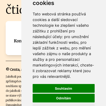
cookies
čtidoma.cz
Tato webová stránka používá
cookies a další sledovací
technologie ke zlepšení vašeho
Máte zajímavou informaci? Chcete
zážitku z prohlížení pro
spolupracovat?
následující účely:
pro umožnění
Kontaktujte šéfredaktora Martina Chalupu:
základní funkčnosti webu
,
pro
chalupa@ctidoma.cz
lepší zážitek z webu
,
pro měření
vašeho zájmu o naše produkty a
služby a pro personalizaci
marketingových interakcí
,
chcete-
© Centa, a.s.
li zobrazovat reklamy které jsou
pro vás relevantnější
.
Jakékoli použití obsahu včetně převzetí, šíření či dalšího užití a
zpřístupňování textových či obrazových materiálů bez písemného
souhlasu společnosti Centa,a.s. je zakázáno. Čtenář svým přihlášením
Souhlasím
do jakékoli soutěže na našem webu dává souhlas s tím, že v případě, že
se stane výhercem této soutěže, může být jeho jméno na webu
Odmítám
publikováno. Centa, a.s. využívala licenci ČTK a využívá fotografie z
Depositphotos
.