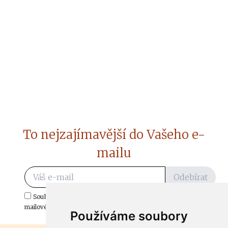
To nejzajímavější do Vašeho e-
mailu
Odebírat
Souhlasím s odběrem důležitých zpráv ze ČtiDoma.cz do mé e-
mailové schránky.
Používáme soubory