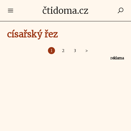
čtidoma.cz
Open main menu
císařský řez
1
2
3
>
reklama